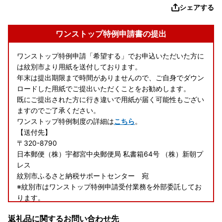
シェアする
ワンストップ特例申請書の提出
ワンストップ特例申請「希望する」でお申込いただいた方に
は紋別市より用紙を送付しております。
年末は提出期限まで時間がありませんので、ご自身でダウン
ロードした用紙でご提出いただくことをお勧めします。
既にご提出された方に行き違いで用紙が届く可能性もござい
ますのでご了承ください。
ワンストップ特例制度の詳細は
こちら
。
【送付先】
〒320-8790
日本郵便（株）宇都宮中央郵便局 私書箱64号 （株）新朝プ
レス
紋別市ふるさと納税サポートセンター 宛
※紋別市はワンストップ特例申請受付業務を外部委託してお
ります。
※R4.6移転しました。
返礼品に関するお問い合わせ先