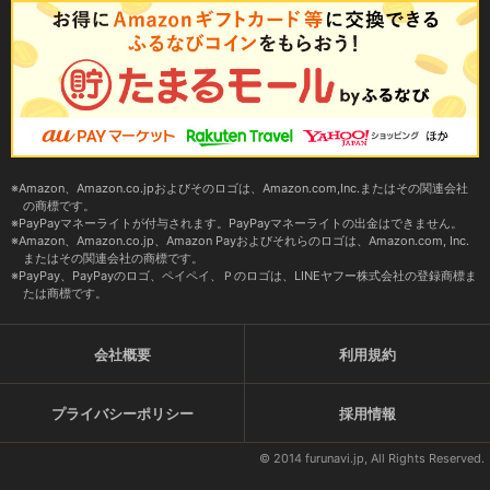
Amazon、Amazon.co.jpおよびそのロゴは、Amazon.com,Inc.またはその関連会社
の商標です。
PayPayマネーライトが付与されます。PayPayマネーライトの出金はできません。
Amazon、Amazon.co.jp、Amazon Payおよびそれらのロゴは、Amazon.com, Inc.
またはその関連会社の商標です。
PayPay、PayPayのロゴ、ペイペイ、Ｐのロゴは、LINEヤフー株式会社の登録商標ま
たは商標です。
会社概要
利用規約
プライバシーポリシー
採用情報
© 2014 furunavi.jp, All Rights Reserved.