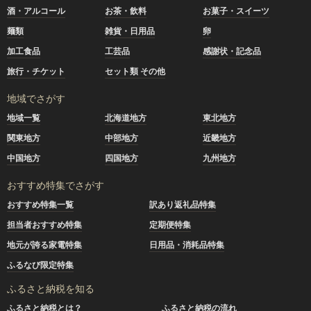
酒・アルコール
お茶・飲料
お菓子・スイーツ
麺類
雑貨・日用品
卵
加工食品
工芸品
感謝状・記念品
旅行・チケット
セット類 その他
地域でさがす
地域一覧
北海道地方
東北地方
関東地方
中部地方
近畿地方
中国地方
四国地方
九州地方
おすすめ特集でさがす
おすすめ特集一覧
訳あり返礼品特集
担当者おすすめ特集
定期便特集
地元が誇る家電特集
日用品・消耗品特集
ふるなび限定特集
ふるさと納税を知る
ふるさと納税とは？
ふるさと納税の流れ