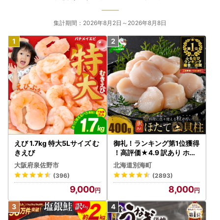
集計期間：2026年8月2日～2026年8月8日
えび 1.7kg 特大5Lサイズ む
御礼！ランキング第1位獲得
きえび
！高評価★4.9 訳あり ホタ
テ 400g（ほたて 帆立 貝柱
大阪府泉佐野市
北海道別海町
冷凍 ）
(396)
(2893)
9,000
8,000