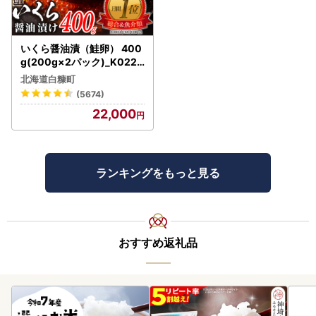
いくら醤油漬（鮭卵） 400
g(200g×2パック)_K022-
1676
北海道白糠町
(5674)
22,000
ランキングをもっと見る
おすすめ返礼品