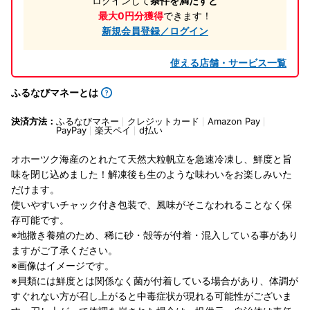
ログインして
条件を満たすと
最大0円分獲得
できます！
新規会員登録／ログイン
使える店舗・サービス一覧
ふるなびマネーとは
決済方法：
ふるなびマネー
クレジットカード
Amazon Pay
PayPay
楽天ペイ
d払い
オホーツク海産のとれたて天然大粒帆立を急速冷凍し、鮮度と旨
味を閉じ込めました！解凍後も生のような味わいをお楽しみいた
だけます。
使いやすいチャック付き包装で、風味がそこなわれることなく保
存可能です。
※地撒き養殖のため、稀に砂・殻等が付着・混入している事があり
ますがご了承ください。
※画像はイメージです。
※貝類には鮮度とは関係なく菌が付着している場合があり、体調が
すぐれない方が召し上がると中毒症状が現れる可能性がございま