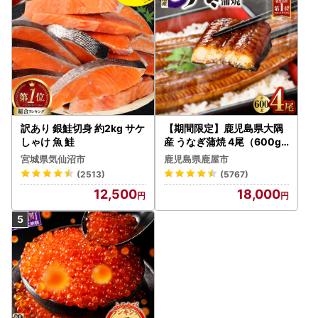
訳あり 銀鮭切身 約2kg サケ
【期間限定】鹿児島県大隅
しゃけ 魚 鮭
産 うなぎ蒲焼 4尾（600g
） KN007-004-04-cp18
宮城県気仙沼市
鹿児島県鹿屋市
うなぎ 鰻 魚 惣菜 総菜
(2513)
(5767)
12,500
18,000