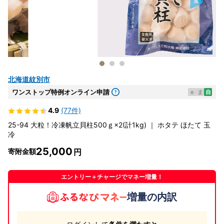
北海道紋別市
ワンストップ特例オンライン申請
e
ま
自
4.9
(77件)
25-94 大粒！冷凍帆立貝柱500ｇ×2(計1kg) ｜ ホタテ ほたて 玉
冷
25,000
寄附金額
エントリー＋チャージでマネー増量！
増量の内訳