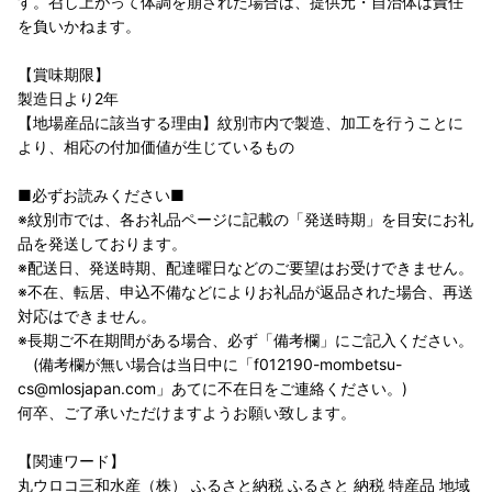
す。召し上がって体調を崩された場合は、提供元・自治体は責任
を負いかねます。
【賞味期限】
製造日より2年
【地場産品に該当する理由】紋別市内で製造、加工を行うことに
より、相応の付加価値が生じているもの
■必ずお読みください■
※紋別市では、各お礼品ページに記載の「発送時期」を目安にお礼
品を発送しております。
※配送日、発送時期、配達曜日などのご要望はお受けできません。
※不在、転居、申込不備などによりお礼品が返品された場合、再送
対応はできません。
※長期ご不在期間がある場合、必ず「備考欄」にご記入ください。
(備考欄が無い場合は当日中に「f012190-mombetsu-
cs@mlosjapan.com」あてに不在日をご連絡ください。)
何卒、ご了承いただけますようお願い致します。
【関連ワード】
丸ウロコ三和水産（株） ふるさと納税 ふるさと 納税 特産品 地域