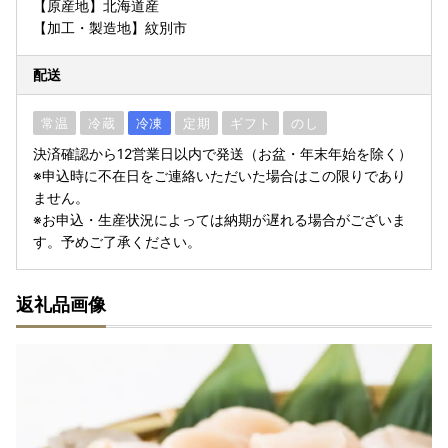
【原産地】北海道産
【加工・製造地】紋別市
配送
常温
冷蔵
冷凍
定期
ギフト
のし
決済確認から12営業日以内で発送（お盆・年末年始を除く）
※申込時に不在日をご連絡いただいた場合はこの限りであり
ません。
※お申込・生産状況によっては納期が遅れる場合がございま
す。予めご了承ください。
返礼品画像