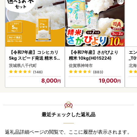
【令和7年産】コシヒカリ
【令和7年産】さがびより
エン
5kg スピード発送 精米 5k
精米 10kg(H015224)
_T0
g x 1袋 白米 茨城県 八千代
茨城県八千代町
佐賀県神埼市
北海
町
(146)
(883)
8,000
19,000
最近チェックした返礼品
返礼品詳細ページの閲覧で、ここに履歴が表示されます。