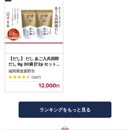
【だし】 だし あご入兵四郎
だし 9g 30袋 計2p セット
21760217
福岡県筑紫野市
(367)
12,000
ランキングをもっと見る