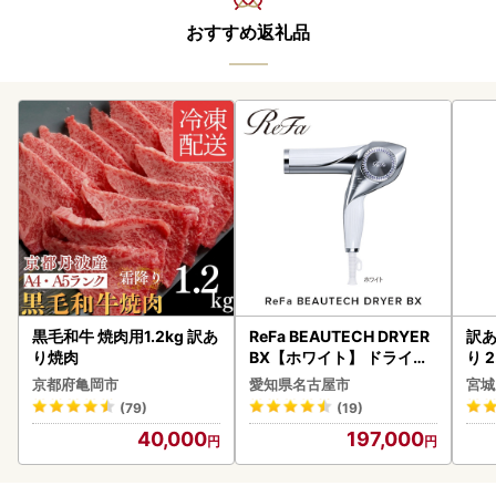
おすすめ返礼品
黒毛和牛 焼肉用1.2kg 訳あ
ReFa BEAUTECH DRYER
訳あ
り焼肉
BX【ホワイト】 ドライヤ
り 2
ー 美容 家電 ドライヤー リ
鮭
京都府亀岡市
愛知県名古屋市
宮城
ファ
(79)
(19)
40,000
197,000