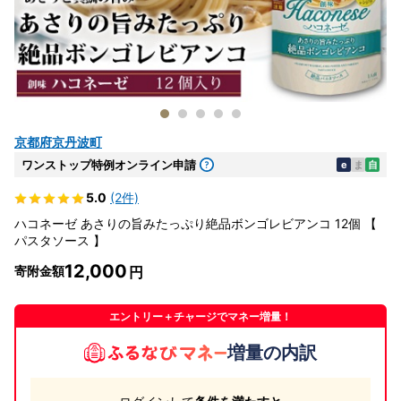
京都府京丹波町
ワンストップ特例オンライン申請
e
ま
自
5.0
(2件)
ハコネーゼ あさりの旨みたっぷり絶品ボンゴレビアンコ 12個 【
パスタソース 】
12,000
寄附金額
エントリー＋チャージでマネー増量！
増量の内訳