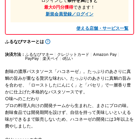
ログインして
条件を満たすと
最大0円分獲得
できます！
新規会員登録／ログイン
使える店舗・サービス一覧
ふるなびマネーとは
決済方法：
ふるなびマネー
クレジットカード
Amazon Pay
PayPay
楽天ペイ
d払い
創味の濃厚パスタソース「ハコネーゼ」。たっぷりのあさりに真
鯛の旨みが重なる贅沢な味わい。たっぷりのあさりに真鯛の旨み
を合わせ、「ローストしたにんにく」と「パセリ」で一層香り豊
かに仕上げた本格的なパスタソースです。
○味へのこだわり
プロの料理人向けの開発チームから生まれた、まさにプロの味。
創味食品では開発期間を設けず、自信を持って美味しいといえる
味ができるまで販売しないため、ハコネーゼの開発には3年以上を
費やしました。