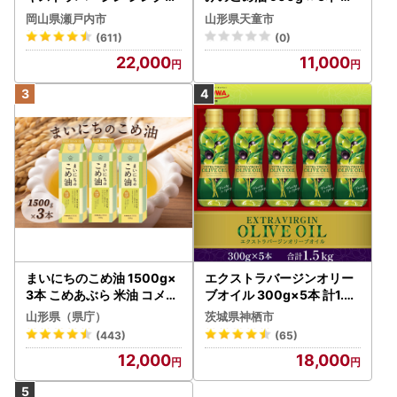
2本 オリーブオイル
油
岡山県瀬戸内市
山形県天童市
(611)
(0)
22,000
11,000
まいにちのこめ油 1500g×
エクストラバージンオリー
3本 こめあぶら 米油 コメ油
ブオイル 300g×5本 計1.5k
揚げ物 炒め物 サラダ 山形
g オリーブオイル 食用油
山形県（県庁）
茨城県神栖市
県 食用油 食用オイル 調理
(443)
(65)
油 油 食品 山形県 F2Y-173
12,000
18,000
0