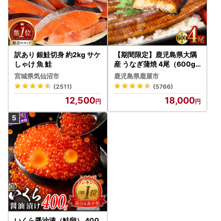
訳あり 銀鮭切身 約2kg サケ
【期間限定】鹿児島県大隅
しゃけ 魚 鮭
産 うなぎ蒲焼 4尾（600g
） KN007-004-04-cp18
宮城県気仙沼市
鹿児島県鹿屋市
うなぎ 鰻 魚 惣菜 総菜
(2511)
(5766)
12,500
18,000
いくら醤油漬（鮭卵） 400