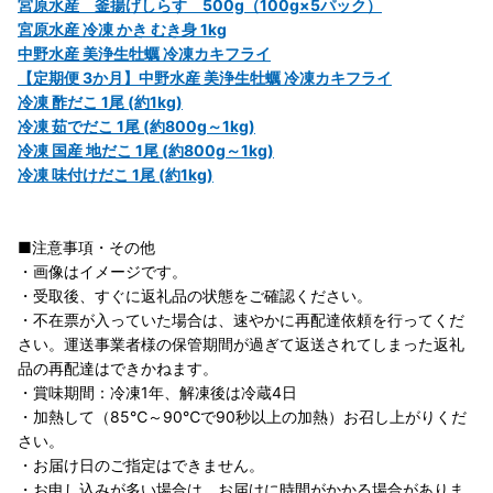
宮原水産 釜揚げしらす 500g（100g×5パック）
宮原水産 冷凍 かき むき身 1kg
中野水産 美浄生牡蠣 冷凍カキフライ
【定期便 3か月】中野水産 美浄生牡蠣 冷凍カキフライ
冷凍 酢だこ 1尾 (約1kg)
冷凍 茹でだこ 1尾 (約800g～1kg)
冷凍 国産 地だこ 1尾 (約800g～1kg)
冷凍 味付けだこ 1尾 (約1kg)
■注意事項・その他
・画像はイメージです。
・受取後、すぐに返礼品の状態をご確認ください。
・不在票が入っていた場合は、速やかに再配達依頼を行ってくだ
さい。運送事業者様の保管期間が過ぎて返送されてしまった返礼
品の再配達はできかねます。
・賞味期間：冷凍1年、解凍後は冷蔵4日
・加熱して（85℃～90℃で90秒以上の加熱）お召し上がりくだ
さい。
・お届け日のご指定はできません。
・お申し込みが多い場合は、お届けに時間がかかる場合がありま