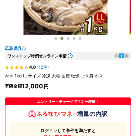
広島県呉市
ワンストップ特例オンライン申請
e
ま
自
4.8
(12件)
かき 1kg LLサイズ 冷凍 大粒 国産 牡蠣 むき身 かき
12,000
寄附金額
エントリー＋チャージでマネー増量！
増量の内訳
ログインして
条件を満たすと