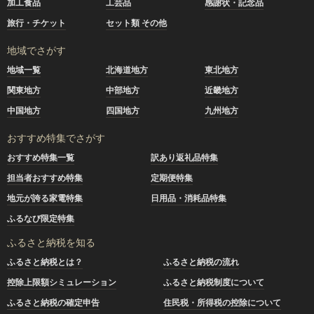
加工食品
工芸品
感謝状・記念品
旅行・チケット
セット類 その他
地域でさがす
地域一覧
北海道地方
東北地方
関東地方
中部地方
近畿地方
中国地方
四国地方
九州地方
おすすめ特集でさがす
おすすめ特集一覧
訳あり返礼品特集
担当者おすすめ特集
定期便特集
地元が誇る家電特集
日用品・消耗品特集
ふるなび限定特集
ふるさと納税を知る
ふるさと納税とは？
ふるさと納税の流れ
控除上限額シミュレーション
ふるさと納税制度について
ふるさと納税の確定申告
住民税・所得税の控除について