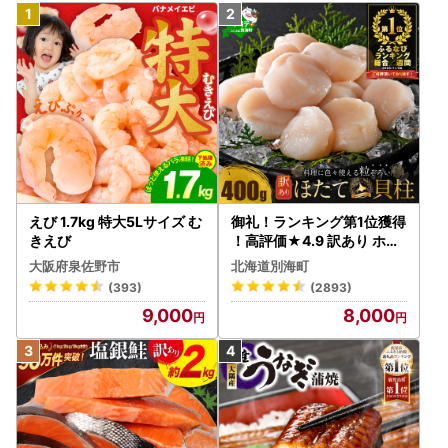
えび 1.7kg 特大5Lサイズ む
御礼！ランキング第1位獲得
きえび
！高評価★4.9 訳あり ホタ
テ 400g（ほたて 帆立 貝柱
大阪府泉佐野市
北海道別海町
冷凍 ）
(393)
(2893)
9,000
8,000