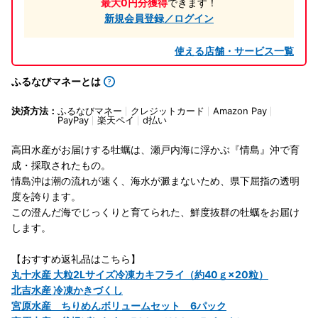
最大0円分獲得
できます！
新規会員登録／ログイン
使える店舗・サービス一覧
ふるなびマネーとは
決済方法：
ふるなびマネー
クレジットカード
Amazon Pay
PayPay
楽天ペイ
d払い
高田水産がお届けする牡蠣は、瀬戸内海に浮かぶ『情島』沖で育
成・採取されたもの。
情島沖は潮の流れが速く、海水が澱まないため、県下屈指の透明
度を誇ります。
この澄んだ海でじっくりと育てられた、鮮度抜群の牡蠣をお届け
します。
【おすすめ返礼品はこちら】
丸十水産 大粒2Lサイズ冷凍カキフライ（約40ｇ×20粒）
北吉水産 冷凍かきづくし
宮原水産 ちりめんボリュームセット 6パック