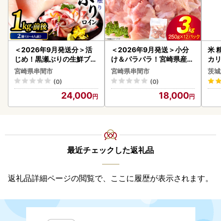
＜2026年9月発送分＞活
＜2026年9月発送＞小分
米 
じめ！黒瀬ぶりの生鮮ブリ
け＆パラパラ！宮崎県産鶏
カリ
ロイン2節（1.0kg前後）_
ももカット合計3kg_K043
宮崎県串間市
宮崎県串間市
茨城
K001-012-2609
-009-2609
(0)
(0)
24,000
18,000
最近チェックした返礼品
返礼品詳細ページの閲覧で、ここに履歴が表示されます。