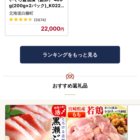
g(200g×2パック)_K022-
1676
北海道白糠町
(5674)
22,000
ランキングをもっと見る
おすすめ返礼品