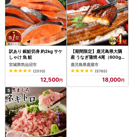
訳あり 銀鮭切身 約2kg サケ
【期間限定】鹿児島県大隅
しゃけ 魚 鮭
産 うなぎ蒲焼 4尾（600g
） KN007-004-04-cp18
宮城県気仙沼市
鹿児島県鹿屋市
うなぎ 鰻 魚 惣菜 総菜
(2510)
(5765)
12,500
18,000