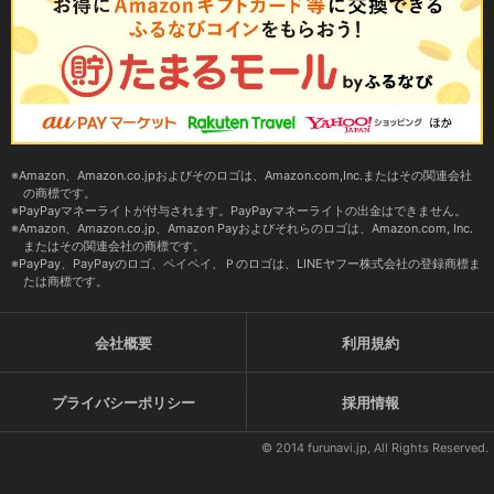
Amazon、Amazon.co.jpおよびそのロゴは、Amazon.com,Inc.またはその関連会社
の商標です。
PayPayマネーライトが付与されます。PayPayマネーライトの出金はできません。
Amazon、Amazon.co.jp、Amazon Payおよびそれらのロゴは、Amazon.com, Inc.
またはその関連会社の商標です。
PayPay、PayPayのロゴ、ペイペイ、Ｐのロゴは、LINEヤフー株式会社の登録商標ま
たは商標です。
会社概要
利用規約
プライバシーポリシー
採用情報
© 2014 furunavi.jp, All Rights Reserved.