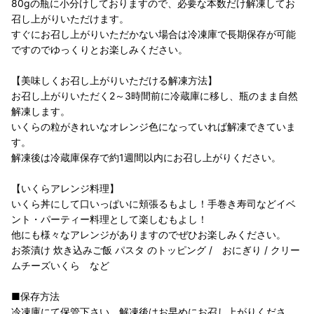
80gの瓶に小分けしておりますので、必要な本数だけ解凍してお
召し上がりいただけます。
すぐにお召し上がりいただかない場合は冷凍庫で長期保存が可能
ですのでゆっくりとお楽しみください。
【美味しくお召し上がりいただける解凍方法】
お召し上がりいただく2～3時間前に冷蔵庫に移し、瓶のまま自然
解凍します。
いくらの粒がきれいなオレンジ色になっていれば解凍できていま
す。
解凍後は冷蔵庫保存で約1週間以内にお召し上がりください。
【いくらアレンジ料理】
いくら丼にして口いっぱいに頬張るもよし！手巻き寿司などイベ
ント・パーティー料理として楽しむもよし！
他にも様々なアレンジがありますのでぜひお楽しみください。
お茶漬け 炊き込みご飯 パスタ のトッピング / おにぎり / クリー
ムチーズいくら など
■保存方法
冷凍庫にて保管下さい。解凍後はお早めにお召し上がりくださ