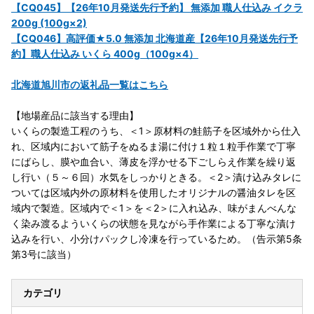
【CQ045】【26年10月発送先行予約】 無添加 職人仕込み イクラ
200g (100g×2)
【CQ046】高評価★5.0 無添加 北海道産【26年10月発送先行予
約】職人仕込み いくら 400g（100g×4）
北海道旭川市の返礼品一覧はこちら
【地場産品に該当する理由】
いくらの製造工程のうち、＜1＞原材料の鮭筋子を区域外から仕入
れ、区域内において筋子をぬるま湯に付け１粒１粒手作業で丁寧
にばらし、膜や血合い、薄皮を浮かせる下ごしらえ作業を繰り返
し行い（５～６回）水気をしっかりときる。＜2＞漬け込みタレに
ついては区域内外の原材料を使用したオリジナルの醤油タレを区
域内で製造。区域内で＜1＞を＜2＞に入れ込み、味がまんべんな
く染み渡るよういくらの状態を見ながら手作業による丁寧な漬け
込みを行い、小分けパックし冷凍を行っているため。（告示第5条
第3号に該当）
カテゴリ