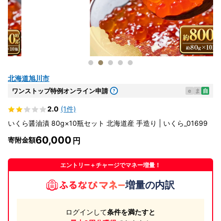
北海道旭川市
ワンストップ特例オンライン申請
e
ま
自
2.0
(1件)
いくら醤油漬 80g×10瓶セット 北海道産 手造り | いくら_01699
60,000
寄附金額
エントリー＋チャージでマネー増量！
増量の内訳
ログインして
条件を満たすと