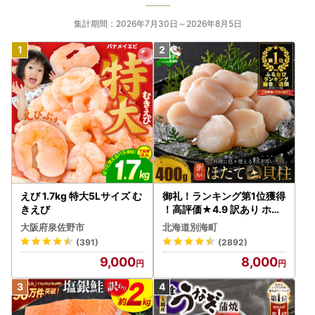
集計期間：2026年7月30日～2026年8月5日
えび 1.7kg 特大5Lサイズ む
御礼！ランキング第1位獲得
きえび
！高評価★4.9 訳あり ホタ
テ 400g（ほたて 帆立 貝柱
大阪府泉佐野市
北海道別海町
冷凍 ）
(391)
(2892)
9,000
8,000