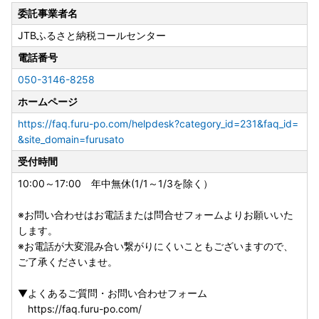
■お問い合わせ先について
委託事業者名
JTBふるさと納税コールセンター
【寄附申込・返礼品・寄附受領証明書・ワンストップ特例申
請に関すること】
電話番号
旭川市ふるさと納税コールセンター（受託会社JTB）
050-3146-8258
電話：050-3146-8258（10:00～17:00 年中無休(1/1～1/
3を除く））
ホームページ
よくあるご質問・お問い合わせフォーム：
https://faq.furu-
https://faq.furu-po.com/helpdesk?category_id=231&faq_id=
po.com/helpdesk?category_id=2&faq_id=&site_domai
&site_domain=furusato
n=donor
受付時間
【ワンストップ特例申請書の送付について】
10:00～17:00 年中無休(1/1～1/3を除く）
2026年8月3日以降にご入金の寄附者様へはオンライン申請
の普及及びペーパーレス化の推進のため、ワンストップ特例
※お問い合わせはお電話または問合せフォームよりお願いいた
申請書の郵送は原則として行っておりません。
します。
ワンストップ特例申請は、「自治体マイページ」からのオン
※お電話が大変混み合い繋がりにくいこともございますので、
ライン申請、または申請書をダウンロードの上、お手続きく
ご了承くださいませ。
ださい。
必要な添付書類、送付先についても
旭川市ホームページ
でご
▼よくあるご質問・お問い合わせフォーム
案内しております。
https://faq.furu-po.com/