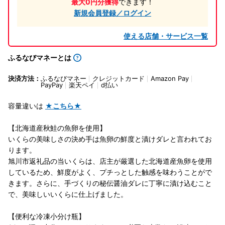
最大0円分獲得
できます！
新規会員登録／ログイン
使える店舗・サービス一覧
ふるなびマネーとは
決済方法：
ふるなびマネー
クレジットカード
Amazon Pay
PayPay
楽天ペイ
d払い
容量違いは
★こちら★
【北海道産秋鮭の魚卵を使用】
いくらの美味しさの決め手は魚卵の鮮度と漬けダレと言われてお
ります。
旭川市返礼品の当いくらは、店主が厳選した北海道産魚卵を使用
しているため、鮮度がよく、プチっとした触感を味わうことがで
きます。さらに、手づくりの秘伝醤油ダレに丁寧に漬け込むこと
で、美味しいいくらに仕上げました。
【便利な冷凍小分け瓶】