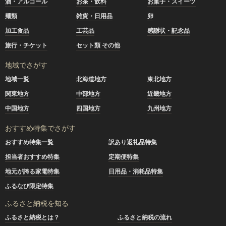
酒・アルコール
お茶・飲料
お菓子・スイーツ
麺類
雑貨・日用品
卵
加工食品
工芸品
感謝状・記念品
旅行・チケット
セット類 その他
地域でさがす
地域一覧
北海道地方
東北地方
関東地方
中部地方
近畿地方
中国地方
四国地方
九州地方
おすすめ特集でさがす
おすすめ特集一覧
訳あり返礼品特集
担当者おすすめ特集
定期便特集
地元が誇る家電特集
日用品・消耗品特集
ふるなび限定特集
ふるさと納税を知る
ふるさと納税とは？
ふるさと納税の流れ