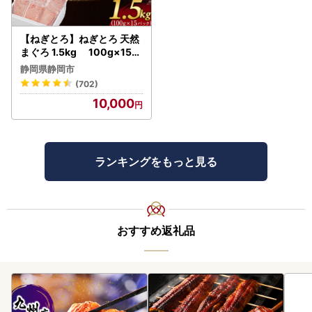
【ねぎとろ】ねぎとろ 天然
まぐろ 1.5kg 100g×15パ
ック
静岡県静岡市
(702)
10,000
ランキングをもっと見る
おすすめ返礼品