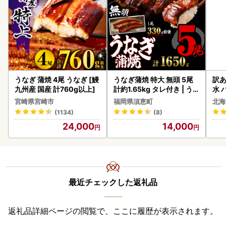
うなぎ 蒲焼 4尾 うなぎ [鰻
うなぎ蒲焼 特大 無頭 5尾
訳あ
九州産 国産 計760g以上]
計約1.65kg タレ付き | う
水 
なぎ蒲焼
ク 
宮崎県宮崎市
福岡県須恵町
北海
付き
(1134)
(8)
海の
24,000
14,000
司 
取り
料
最近チェックした返礼品
返礼品詳細ページの閲覧で、ここに履歴が表示されます。