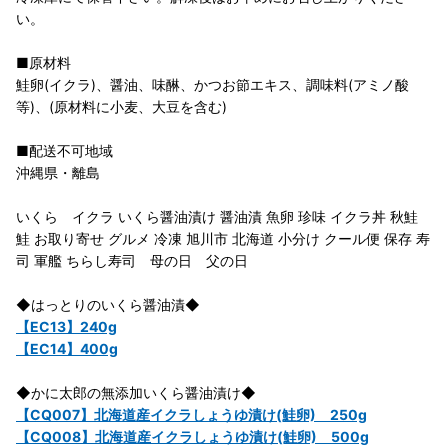
い。
■原材料
鮭卵(イクラ)、醤油、味醂、かつお節エキス、調味料(アミノ酸
等)、(原材料に小麦、大豆を含む)
■配送不可地域
沖縄県・離島
いくら イクラ いくら醤油漬け 醤油漬 魚卵 珍味 イクラ丼 秋鮭
鮭 お取り寄せ グルメ 冷凍 旭川市 北海道 小分け クール便 保存 寿
司 軍艦 ちらし寿司 母の日 父の日
◆はっとりのいくら醤油漬◆
【EC13】240g
【EC14】400g
◆かに太郎の無添加いくら醤油漬け◆
【CQ007】北海道産イクラしょうゆ漬け(鮭卵) 250g
【CQ008】北海道産イクラしょうゆ漬け(鮭卵) 500g