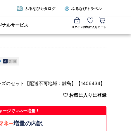
ふるなびカタログ
ふるなびトラベル
ジナルサービス
ログイン
お気に入り
カート
e
ま
自
のセット【配送不可地域：離島】【1406434】
お気に入りに登録
ャージでマネー増量！
増量の内訳