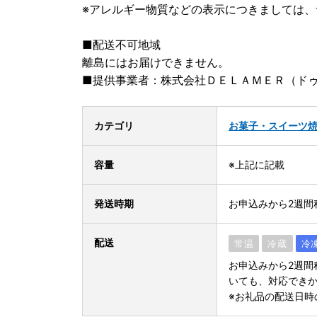
※アレルギー物質などの表示につきましては
■配送不可地域
離島にはお届けできません。
■提供事業者：株式会社ＤＥＬＡＭＥＲ（ド
カテゴリ
お菓子・スイーツ
容量
※上記に記載
発送時期
お申込みから2週間
配送
常温
冷蔵
冷
お申込みから2週間
いても、対応でき
※お礼品の配送日時