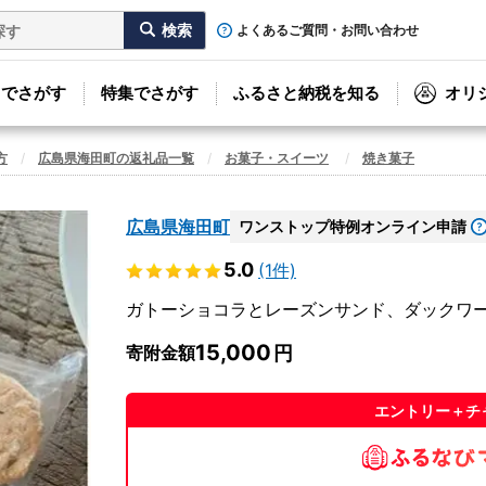
よくあるご質問・お問い合わせ
リでさがす
特集でさがす
ふるさと納税を知る
オリ
方
広島県海田町の返礼品一覧
お菓子・スイーツ
焼き菓子
広島県海田町
ワンストップ特例オンライン申請
5.0
(1件)
ガトーショコラとレーズンサンド、ダックワーズ
15,000
寄附金額
エントリー＋チ