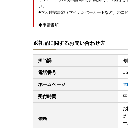
い。
※本人確認書類（マイナンバーカードなど）のコ
◆申請書類
【ワンストップ特例申請書ダウンロードURL】
https://www.soumu.go.jp/main_content/00039
返礼品に関するお問い合わせ先
上記URLに、添付書類についてご紹介しておりま
(外部サイトへ遷移します。個人情報の保護は遷移
担当課
海
◆送付先
〒736-8601
電話番号
05
広島県安芸郡海田町南昭和町 14番17号
海田町 財政経営課
ホームページ
ht
受付時間
平
お
ま
備考
ー