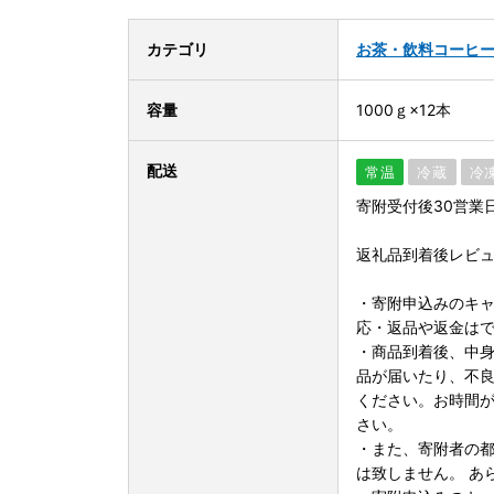
カテゴリ
お茶・飲料
コーヒ
容量
1000ｇ×12本
配送
常温
冷蔵
冷
寄附受付後30営業
返礼品到着後レビ
・寄附申込みのキ
応・返品や返金は
・商品到着後、中
品が届いたり、不
ください。お時間
さい。
・また、寄附者の
は致しません。 あ