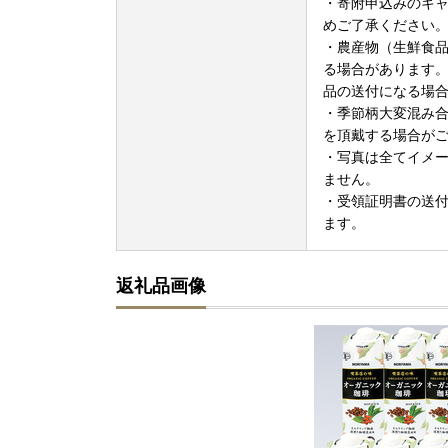
・寄附申込みのキ
めご了承ください
・農産物（生鮮食
る場合があります
品の送付になる場
・季節柄大変混み
を頂戴する場合が
・写真は全てイメ
ません。
・受領証明書の送
ます。
返礼品画像