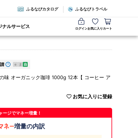
ふるなびカタログ
ふるなびトラベル
ジナルサービス
ログイン
お気に入り
カート
請
e
ま
自
の味 オーガニック珈琲 1000g 12本【 コーヒー ア
お気に入りに登録
ャージでマネー増量！
増量の内訳