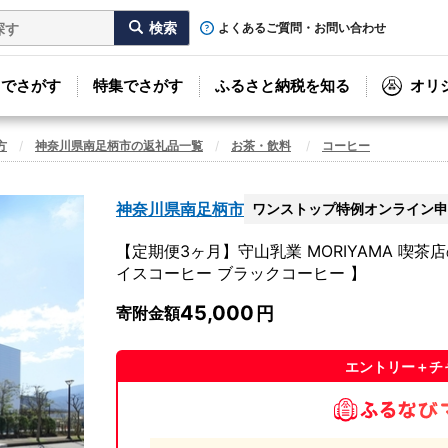
よくあるご質問・お問い合わせ
リでさがす
特集でさがす
ふるさと納税を知る
オリ
方
神奈川県南足柄市の返礼品一覧
お茶・飲料
コーヒー
神奈川県南足柄市
ワンストップ特例オンライン申
【定期便3ヶ月】守山乳業 MORIYAMA 喫茶店
イスコーヒー ブラックコーヒー 】
45,000
寄附金額
エントリー＋チ