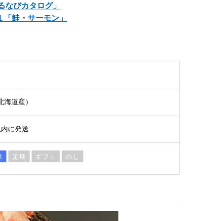
るなびカタログ」
１「鮭・サーモン」
（北海道産）
以内に発送
凍
定期
ギフト
のし