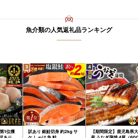
魚介類の人気返礼品ランキング
第1位獲
訳あり 銀鮭切身 約2kg サ
【期間限定】鹿児島県
訳あり ホ
ケ しゃけ 魚 鮭
産 うなぎ蒲焼 4尾（60