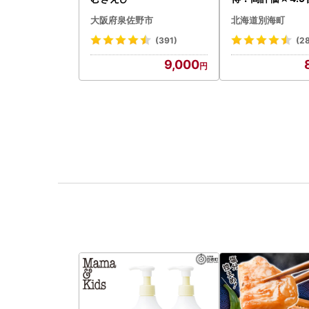
タテ 400g（ほ
大阪府泉佐野市
北海道別海町
貝柱 冷凍 ）
(391)
(2
9,000