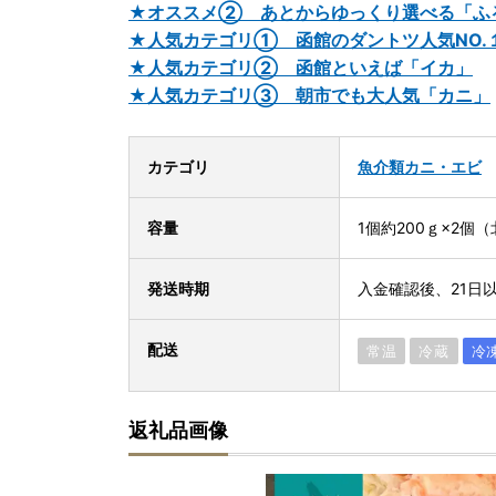
★オススメ② あとからゆっくり選べる「ふ
★人気カテゴリ① 函館のダントツ人気NO.
★人気カテゴリ② 函館といえば「イカ」
★人気カテゴリ③ 朝市でも大人気「カニ」
カテゴリ
魚介類
カニ・エビ
容量
1個約200ｇ×2個
発送時期
入金確認後、21日
配送
常温
冷蔵
冷
返礼品画像