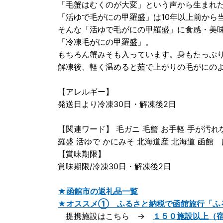
「毛蟹はむくのが大変」という声から生まれ
「活ゆで毛がにの甲羅盛」は10年以上前から
そんな「活ゆで毛がにの甲羅盛」に食感・美
「冷凍毛がにの甲羅盛」。
もちろん蟹みそも入っています。身もたっぷ
解凍後、軽く温めると茹で上がりの毛がにの
【アレルギー】
発送日より冷凍30日・解凍後2日
【関連ワード】 毛ガニ 毛蟹 お手軽 手が汚れ
羅盛 活ゆで かにみそ 北海道産 北海道 函館
【賞味期限】
賞味期限/冷凍30日・解凍後2日
★函館市の返礼品一覧
★オススメ① ふるさと納税で函館旅行「ふ
提携施設はこちら →
１５０施設以上（