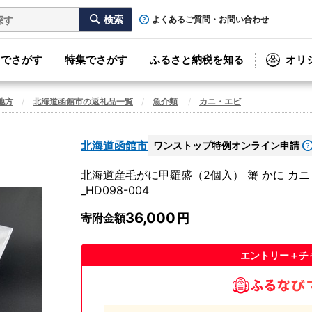
よくあるご質問・お問い合わせ
リでさがす
特集でさがす
ふるさと納税を知る
オリ
地方
北海道函館市の返礼品一覧
魚介類
カニ・エビ
北海道函館市
ワンストップ特例オンライン申請
北海道産毛がに甲羅盛（2個入） 蟹 かに カニ 
_HD098-004
36,000
寄附金額
エントリー＋チ