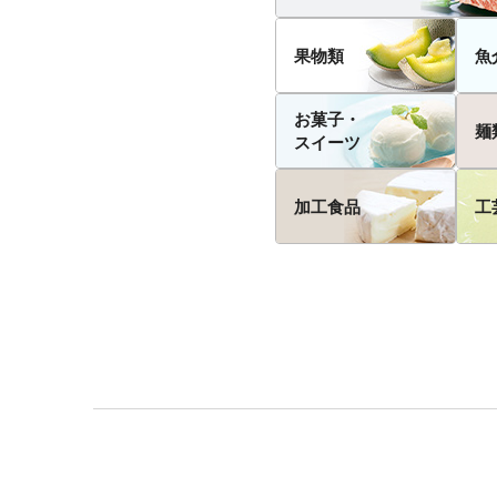
果物類
魚
お菓子・
麺
スイーツ
加工食品
工