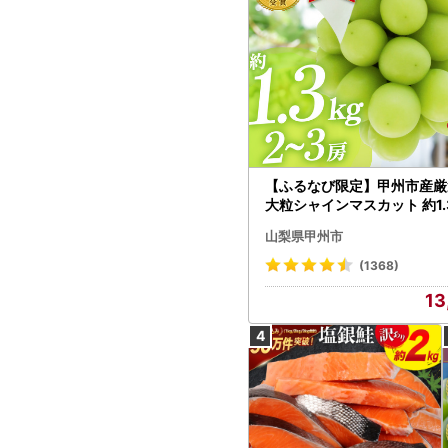
【ふるなび限定】甲州市産厳
大粒シャインマスカット 約1.3
～3房【2026年発送】（MG）
山梨県甲州市
472 FN-Limited-VO シャ
カット フルーツ
(1368)
13