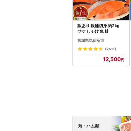
訳あり 銀鮭切身 約2kg
サケ しゃけ 魚 鮭
宮城県気仙沼市
(2511)
12,500
肉・
ハム類