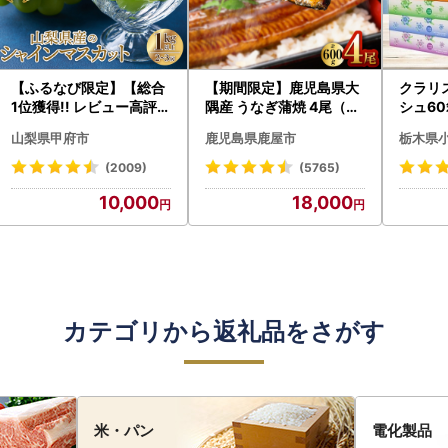
【ふるなび限定】【総合
【期間限定】鹿児島県大
クラリ
1位獲得!! レビュー高評価
隅産 うなぎ蒲焼 4尾（60
シュ60
★】〈2026年度配送分
0g） KN007-004-04-
0枚))
山梨県甲府市
鹿児島県鹿屋市
栃木県
〉山梨県産 シャインマス
cp18 うなぎ 鰻 魚 惣菜 総
ト)【
カット 2～3房（1.0kg以
菜
・沖縄県
(2009)
(5765)
上）シャイン フルーツ F
10,000
18,000
N-Limited-SP
カテゴリから返礼品をさがす
米・パン
電化製品