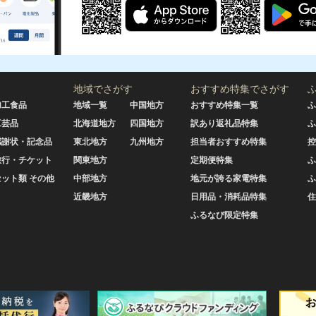
地域でさがす
おすすめ特集でさがす
加工食品
地域一覧
中国地方
おすすめ特集一覧
ふ
工芸品
北海道地方
四国地方
訳あり返礼品特集
ふ
感謝状・記念品
東北地方
九州地方
担当者おすすめ特集
控
旅行・チケット
関東地方
定期便特集
ふ
セット類 その他
中部地方
地元が誇る家電特集
ふ
近畿地方
日用品・消耗品特集
住
ふるなび限定特集