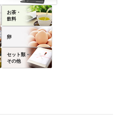
お茶・
飲料
卵
セット類・
その他