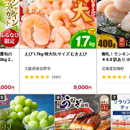
選旬の
えび 1.7kg 特大5Lサイズ むきえび
御礼！ランキン
kg 2
★4.9 訳あり 
B12-
帆立 貝柱 冷凍 
大阪府泉佐野市
北海道別海町
インマス
(391)
,000
9,000