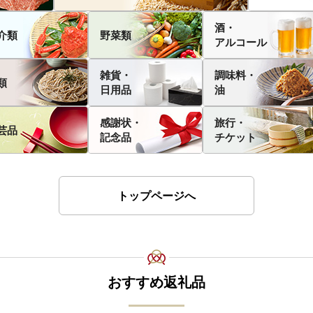
酒・
介類
野菜類
アルコール
雑貨・
調味料・
類
日用品
油
感謝状・
旅行・
芸品
記念品
チケット
トップページへ
おすすめ返礼品