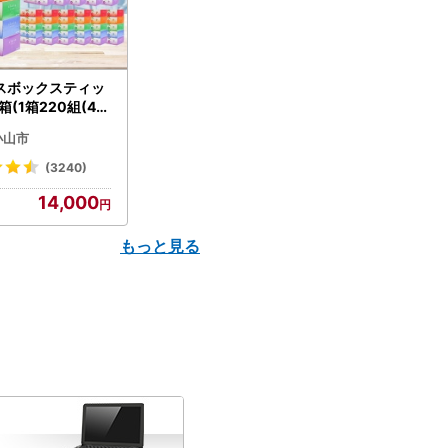
スボックスティッ
箱(1箱220組(44
(5個入り×12セッ
小山市
配送不可地域：離島
】【1256759】
(3240)
14,000
もっと見る