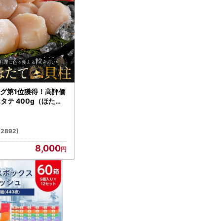
グ第1位獲得！高評価
ホタテ 400g（ほたて
）
(2892)
8,000