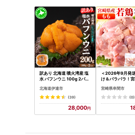
訳あり 北海道 噴火湾産 塩
＜2026年9月発
水 バフンウニ 100g 2パッ
け＆パラパラ！宮
ク 計200g 《アフター保証
ももカット合計3kg
北海道伊達市
宮崎県串間市
付き》うに ウニ 雲丹 海鮮
-009-2609
海の幸 魚介類 ウニ丼 お寿
(39)
(0)
司 濃厚 無添加 産地直送 お
28,000
1
取り寄せ 山村水産 送料無
料