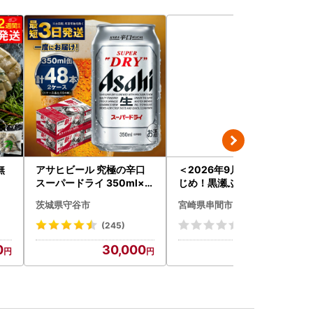
無
アサヒビール 究極の辛口
＜2026年9月発送分＞活
スーパードライ 350ml×4
じめ！黒瀬ぶりの生鮮ブリ
8本 ビール
ロイン2節（1.0kg前後）_
茨城県守谷市
宮崎県串間市
K001-012-2609
(245)
(0)
0
30,000
24,000