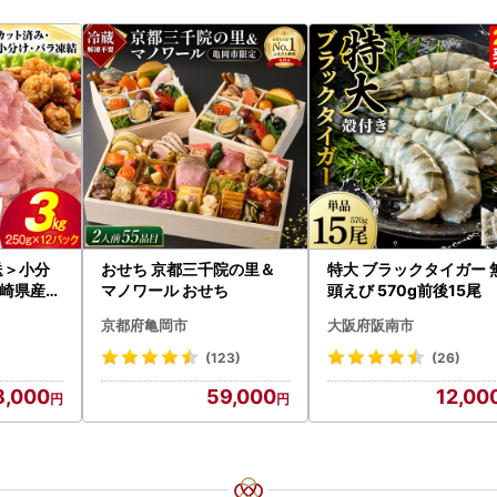
送＞小分
おせち 京都三千院の里＆
特大 ブラックタイガー 
崎県産鶏
マノワール おせち
頭えび 570g前後15尾
_K043
京都府亀岡市
大阪府阪南市
(123)
(26)
8,000
59,000
12,00