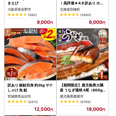
きえび
！高評価★4.9 訳あり ホタ
テ 400g（ほたて 帆立 貝柱
大阪府泉佐野市
北海道別海町
冷凍 ）
(392)
(2893)
9,000
8,000
訳あり 銀鮭切身 約2kg サケ
【期間限定】鹿児島県大隅
しゃけ 魚 鮭
産 うなぎ蒲焼 4尾（600g
） KN007-004-04-cp18
宮城県気仙沼市
鹿児島県鹿屋市
うなぎ 鰻 魚 惣菜 総菜
(2511)
(5765)
12,500
18,000