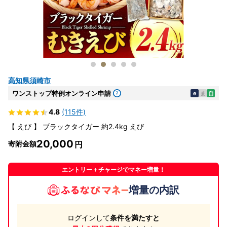
高知県須崎市
ワンストップ特例オンライン申請
e
ま
自
4.8
(115件)
【 えび 】 ブラックタイガー 約2.4kg えび
20,000
寄附金額
エントリー＋チャージでマネー増量！
増量の内訳
ログインして
条件を満たすと