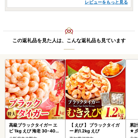
レビューをもっと見る
この返礼品を見た人は、こんな返礼品も見ています
高級ブラックタイガー エ
【 えび 】 ブラックタイガ
累計
ビ 1kg えび 海老 30-40尾
ー 約1.2kg えび
★彡
特大 背ワタなし
むき