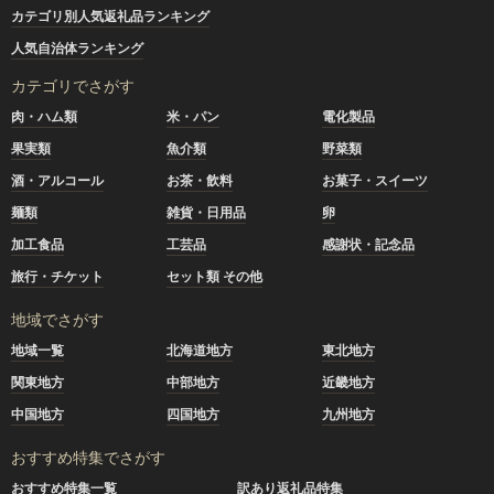
カテゴリ別人気返礼品ランキング
人気自治体ランキング
カテゴリでさがす
肉・ハム類
米・パン
電化製品
果実類
魚介類
野菜類
酒・アルコール
お茶・飲料
お菓子・スイーツ
麺類
雑貨・日用品
卵
加工食品
工芸品
感謝状・記念品
旅行・チケット
セット類 その他
地域でさがす
地域一覧
北海道地方
東北地方
関東地方
中部地方
近畿地方
中国地方
四国地方
九州地方
おすすめ特集でさがす
おすすめ特集一覧
訳あり返礼品特集