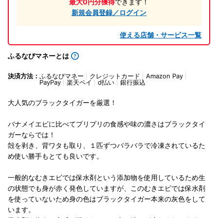
最大0円分獲得
できます！
新規会員登録／ログイン
使える店舗・サービス一覧
ふるなびマネーとは
決済方法：
ふるなびマネー
クレジットカード
Amazon Pay
PayPay
楽天ペイ
d払い
銀行振込
大人気のブラックタイガーを厳選！
バナメイエビに比べてプリプリの食感や味の濃さはブラックタイ
ガーならでは！
殻を剥き、背ワタも取り、１匹ずつバラバラで冷凍されているた
め使い勝手もとても良いです。
一般的なむきエビでは保水剤という添加物を使用しているため生
の状態でも身が赤く発色していますが、このむきエビでは保水剤
を使っていないため身の色はブラックタイガー本来の灰色をして
います。