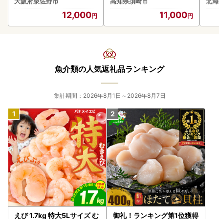
大阪府泉佐野市
高知県須崎市
北海
イズ 
12,000
11,000
魚介類の人気返礼品ランキング
集計期間：2026年8月1日～2026年8月7日
えび 1.7kg 特大5Lサイズ む
御礼！ランキング第1位獲得