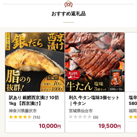
おすすめ返礼品
訳あり 銀鱈西京漬け 10切
利久 牛タン塩味3個セット
塩辛
1kg 【西京漬け】
｜牛タン
58
神奈川県藤沢市
宮城県仙台市
福岡
(15)
(0)
10,000
19,500