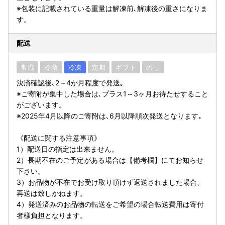
※包装に記載されている重量は解凍前､解凍後の重さになりま
す。
配送
常温
冷蔵
冷凍
定期
ギフト
のし
決済確認後､2～4か月程度で発送｡
※ご寄附が集中した場合は､プラス1～3ヶ月お待たせすること
がございます。
※2025年4月以降のご寄附は､6月以降順次発送となります｡
《配送に関する注意事項》
1）配送日の指定は出来ません。
2）長期不在のご予定がある場合は【備考欄】にてお知らせ
下さい。
3）お品物が不在でお受け取り頂けず返送されました場合、
再送は致しかねます。
4）発送済みのお品物の転送をご希望の場合転送費用は寄付
者様負担となります。