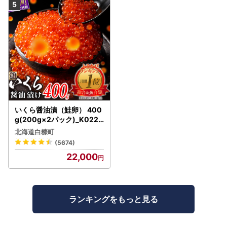
いくら醤油漬（鮭卵） 400
g(200g×2パック)_K022-
1676
北海道白糠町
(5674)
22,000
ランキングをもっと見る