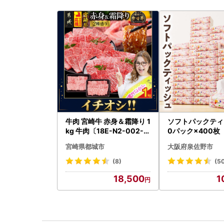
牛肉 宮崎牛 赤身＆霜降り 1
ソフトパックティ
kg 牛肉〔18E-N2-002-1
0パック×400枚
kg-S4A6-CF〕
宮崎県都城市
大阪府泉佐野市
(8)
(5
18,500
1