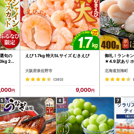
選旬の
えび 1.7kg 特大5Lサイズ むきえび
御礼！ランキン
kg 2
★4.9 訳あり 
B12-
帆立 貝柱 冷凍 
大阪府泉佐野市
北海道別海町
インマス
(393)
,000
9,000