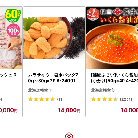
ッシュ 6
ムラサキウニ塩水パック7
[鮭匠ふじい]いくら醤
0g～80g×2P A-24001
(小分け)50g×4P A-42
5
北海道根室市
北海道根室市
0)
(11)
(2251)
0,000
14,000
14,00