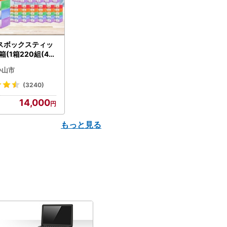
スボックスティッ
箱(1箱220組(44
(5個入り×12セッ
小山市
配送不可地域：離島
】【1256759】
(3240)
14,000
もっと見る