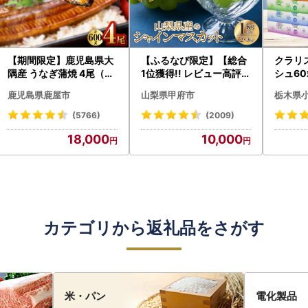
【期間限定】鹿児島県大
【ふるなび限定】【総合
クラリ
隅産 うなぎ蒲焼 4尾（60
1位獲得!! レビュー高評価
シュ60
0g） KN007-004-04-
★】〈2026年度配送分
0枚))
鹿児島県鹿屋市
山梨県甲府市
栃木県
cp18 うなぎ 鰻 魚 惣菜 総
〉山梨県産 シャインマス
ト)【
菜
カット 2～3房（1.0kg以
・沖縄県
(5766)
(2009)
上）シャイン フルーツ F
18,000
10,000
N-Limited-SP
カテゴリから返礼品をさがす
米・パン
電化製品