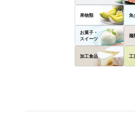
果物類
魚
お菓子・
麺
スイーツ
加工食品
工