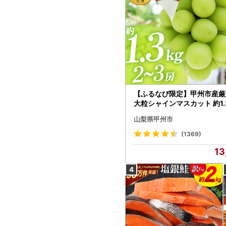
【ふるなび限定】甲州市産厳
大粒シャインマスカット 約1.3
～3房【2026年発送】（MG）
山梨県甲州市
472 FN-Limited-VO シャ
カット フルーツ
(1369)
13