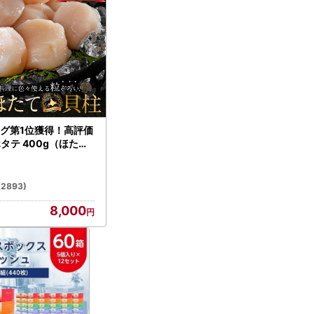
グ第1位獲得！高評価
ホタテ 400g（ほたて
）
(2893)
8,000