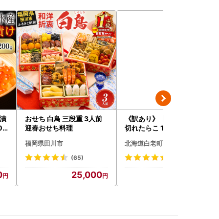
油漬
おせち 白鳥 三段重 3人前
《訳あり》【虎杖浜加工】
09
迎春おせち料理
切れたらこ 100ｇ×8個 80
0g AK081
福岡県田川市
北海道白老町
(65)
(132)
0
25,000
9,500