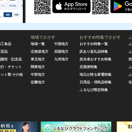
地域でさがす
おすすめ特集でさがす
加工食品
地域一覧
中国地方
おすすめ特集一覧
ふ
工芸品
北海道地方
四国地方
訳あり返礼品特集
ふ
感謝状・記念品
東北地方
九州地方
担当者おすすめ特集
控
旅行・チケット
関東地方
定期便特集
ふ
セット類 その他
中部地方
地元が誇る家電特集
ふ
近畿地方
日用品・消耗品特集
住
ふるなび限定特集