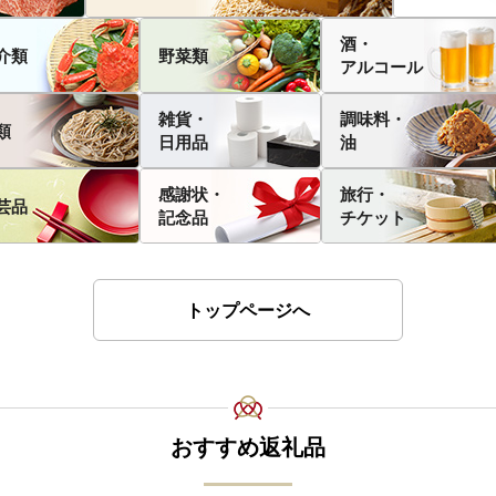
酒・
介類
野菜類
アルコール
雑貨・
調味料・
類
日用品
油
感謝状・
旅行・
芸品
記念品
チケット
トップページへ
おすすめ返礼品