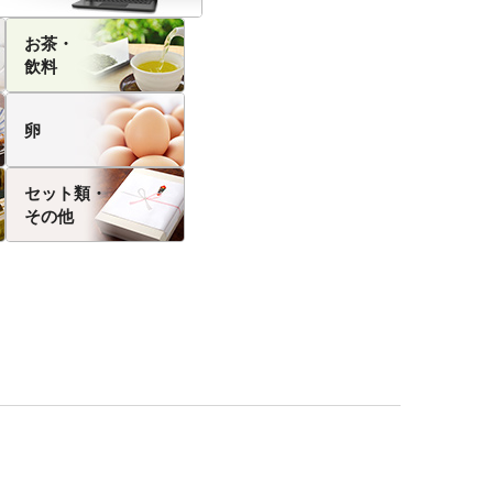
お茶・
飲料
卵
セット類・
その他