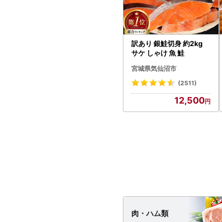
訳あり 銀鮭切身 約2kg
サケ しゃけ 魚 鮭
宮城県気仙沼市
(2511)
12,500
肉・
ハム類