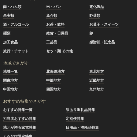
肉・ハム類
米・パン
電化製品
果実類
魚介類
野菜類
酒・アルコール
お茶・飲料
お菓子・スイーツ
麺類
雑貨・日用品
卵
加工食品
工芸品
感謝状・記念品
旅行・チケット
セット類 その他
地域でさがす
地域一覧
北海道地方
東北地方
関東地方
中部地方
近畿地方
中国地方
四国地方
九州地方
おすすめ特集でさがす
おすすめ特集一覧
訳あり返礼品特集
担当者おすすめ特集
定期便特集
地元が誇る家電特集
日用品・消耗品特集
ふるなび限定特集