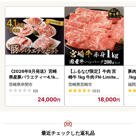
《2026年9月発送》宮崎
【ふるなび限定】牛肉 宮
豚肉
県産豚バラエティー4.1kg
崎牛 1kg 牛肉 FN-Limited
.1k
セット_K033-057-2609
-VO
宮崎県串間市
宮崎県宮崎市
福岡
(0)
(53)
24,000
18,000
最近チェックした返礼品