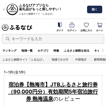
ふるなびアプリなら
返礼品がもっと探しやすい！
開く
ふるさと納税サイト「ふるなび」
ガイド
ログイン
お気に入り
カート
キーワードを入力
ランキング
地域一覧
カテゴリ
特集
ふるさと納税を知る
キャンペ
ふるさと納税サイト「ふるなび」
地域でさがす
中部地方
静岡県熱
1~1件(全
1
件)
宿泊券【熱海市】JTBふるさと旅行券
（90,000円分）有効期間5年宿泊旅行
券 熱海温泉
のレビュー