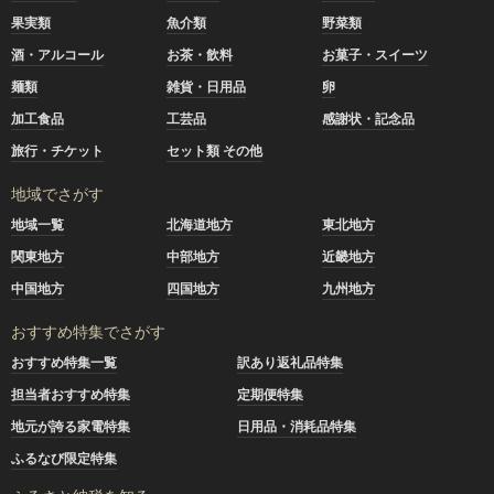
果実類
魚介類
野菜類
酒・アルコール
お茶・飲料
お菓子・スイーツ
麺類
雑貨・日用品
卵
加工食品
工芸品
感謝状・記念品
旅行・チケット
セット類 その他
地域でさがす
地域一覧
北海道地方
東北地方
関東地方
中部地方
近畿地方
中国地方
四国地方
九州地方
おすすめ特集でさがす
おすすめ特集一覧
訳あり返礼品特集
担当者おすすめ特集
定期便特集
地元が誇る家電特集
日用品・消耗品特集
ふるなび限定特集