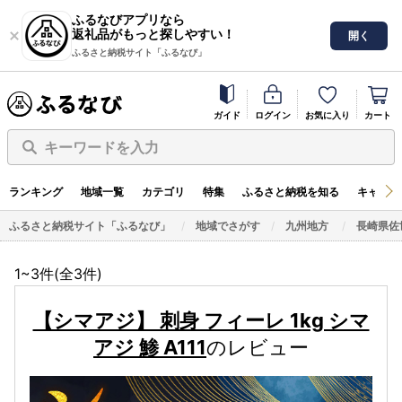
ふるなびアプリなら
返礼品がもっと探しやすい！
開く
ふるさと納税サイト「ふるなび」
ガイド
ログイン
お気に入り
カート
キーワードを入力
ランキング
地域一覧
カテゴリ
特集
ふるさと納税を知る
キャンペ
ふるさと納税サイト「ふるなび」
地域でさがす
九州地方
長崎県佐
1~3件(全
3
件)
【シマアジ】 刺身 フィーレ 1kg シマ
アジ 鯵 A111
のレビュー