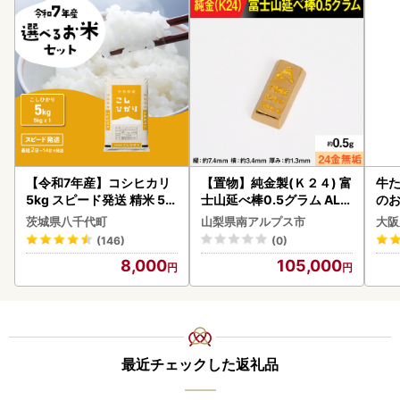
【令和7年産】コシヒカリ
【置物】純金製(Ｋ２４) 富
牛た
5kg スピード発送 精米 5k
士山延べ棒0.5グラム ALP
のお
g x 1袋 白米 茨城県 八千代
BK181
茨城県八千代町
山梨県南アルプス市
大阪
町
(146)
(0)
8,000
105,000
最近チェックした返礼品