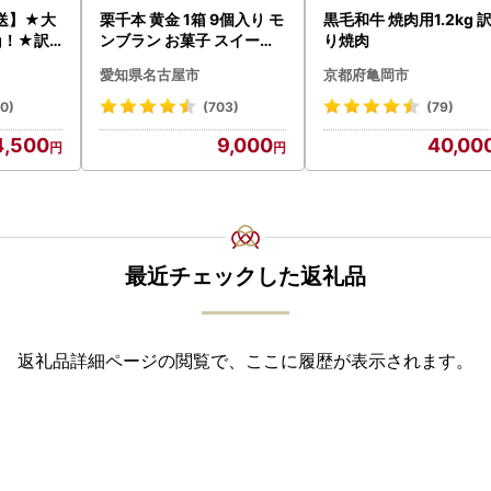
送】★大
栗千本 黄金 1箱 9個入り モ
黒毛和牛 焼肉用1.2kg 
g！★訳
ンブラン お菓子 スイーツ
り焼肉
フハンバ
デザート モンブラン 人気
愛知県名古屋市
京都府亀岡市
）×3 AG
20)
(703)
(79)
4,500
9,000
40,00
最近チェックした返礼品
返礼品詳細ページの閲覧で、ここに履歴が表示されます。