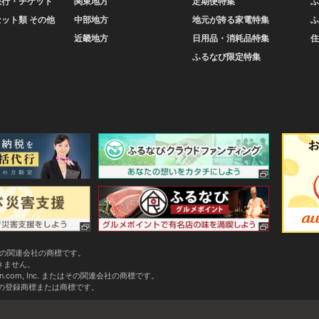
旅行・チケット
関東地方
定期便特集
ふ
セット類 その他
中部地方
地元が誇る家電特集
ふ
近畿地方
日用品・消耗品特集
住
ふるなび限定特集
またはその関連会社の商標です。
できません。
zon.com, Inc. またはその関連会社の商標です。
会社の登録商標または商標です。