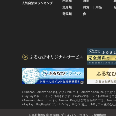
果実類
麺類
人気自治体ランキング
魚介類
雑貨・日用品
野菜類
卵
ふるなびオリジナルサービス
Amazon、Amazon.co.jpおよびそのロゴは、Amazon.com,Inc.
PayPayマネーライトが付与されます。PayPayマネーライトの出金は
Amazon、Amazon.co.jp、Amazon Payおよびそれらのロゴは、Ama
PayPay、PayPayのロゴ、ペイペイ、Ｐのロゴは、LINEヤフー株式
会社概要
利用規約
プライバシーポリシー
採用情報