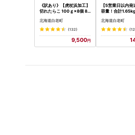
《訳あり》【虎杖浜加工】
【5営業日以内発
切れたらこ 100ｇ×8個 80
容量！合計1.65k
0g AK081
あり・牛の里ビー
北海道白老町
北海道白老町
ーグ(110ｇ5枚入
058
(132)
(1
9,500
1