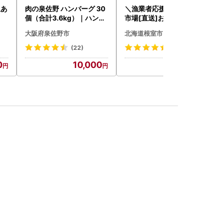
訳あ
肉の泉佐野 ハンバーグ 30
＼漁業者応援品／根室海鮮
個（合計3.6kg）｜ハンバ
市場[直送]お刺身用ほたて
ーグ 訳あり 黒毛和牛×なに
貝柱500g A-28002
大阪府泉佐野市
北海道根室市
わポーク
(22)
(3442)
0
10,000
14,000