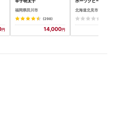
辛子明太子
ホーツクビール4本セット
( 飲料 飲み物 お酒 ビール
福岡県田川市
北海道北見市
クラフトビール 瓶ビール
贈答 ギフト 贈り物 お中元
(298)
(0)
御中元 お歳暮 御歳暮 お祝
0
14,000
11,500
い プレゼント モルトビー
ル 麦芽100% 熨斗 のし )【
028-0064】