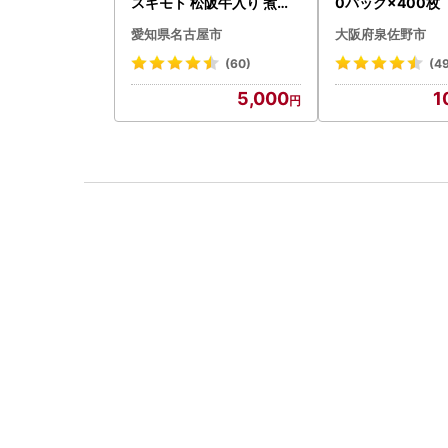
スギモト 松阪牛入り 煮込
0パック×400枚
み ハンバーグ 110g×4枚
愛知県名古屋市
大阪府泉佐野市
惣菜 お取り寄せ グルメ ハ
ンバーグ 冷凍
(60)
(4
5,000
1