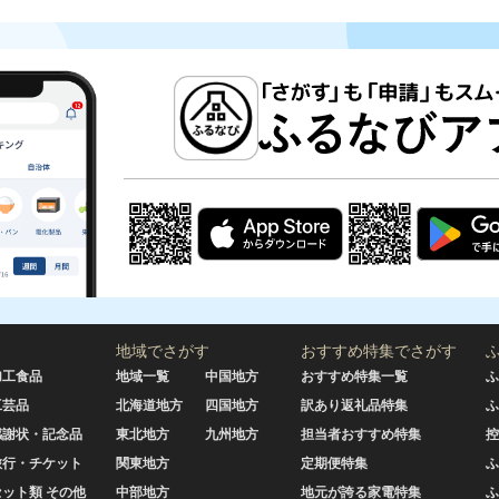
地域でさがす
おすすめ特集でさがす
加工食品
地域一覧
中国地方
おすすめ特集一覧
ふ
工芸品
北海道地方
四国地方
訳あり返礼品特集
ふ
感謝状・記念品
東北地方
九州地方
担当者おすすめ特集
控
旅行・チケット
関東地方
定期便特集
ふ
セット類 その他
中部地方
地元が誇る家電特集
ふ