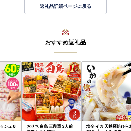
返礼品詳細ページに戻る
おすすめ返礼品
ッシュ 6
おせち 白鳥 三段重 3人前
塩辛 イカ 天麩羅処ひら