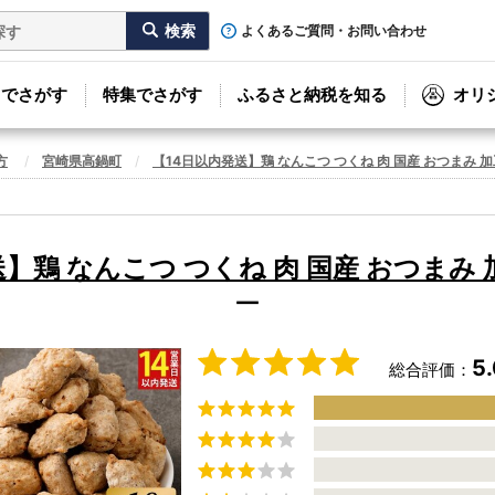
よくあるご質問・お問い合わせ
リでさがす
特集でさがす
ふるさと納税を知る
オリ
方
宮崎県高鍋町
【14日以内発送】鶏 なんこつ つくね 肉 国産 おつまみ 
】鶏 なんこつ つくね 肉 国産 おつまみ
ー
5
総合評価：