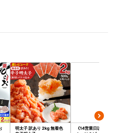
お
明太子 訳あり 2kg 無着色
《14営業日以内に発送》オ