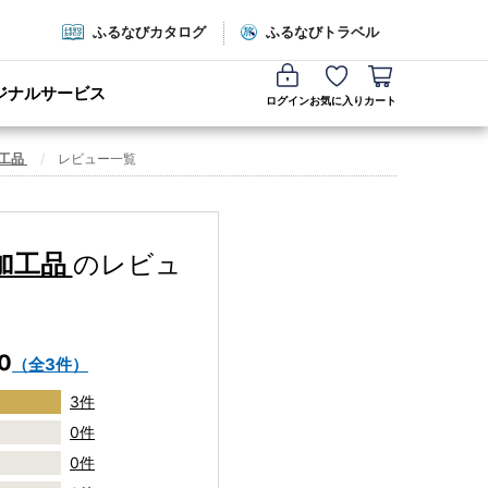
ふるなびカタログ
ふるなびトラベル
ジナルサービス
ログイン
お気に入り
カート
加工品
レビュー一覧
 加工品
のレビュ
.0
（全3件）
3件
0件
0件