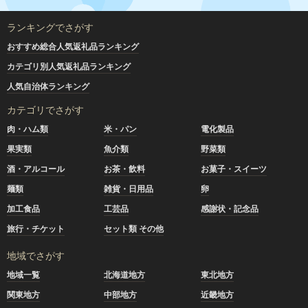
ランキングでさがす
おすすめ総合人気返礼品ランキング
カテゴリ別人気返礼品ランキング
人気自治体ランキング
カテゴリでさがす
肉・ハム類
米・パン
電化製品
果実類
魚介類
野菜類
酒・アルコール
お茶・飲料
お菓子・スイーツ
麺類
雑貨・日用品
卵
加工食品
工芸品
感謝状・記念品
旅行・チケット
セット類 その他
地域でさがす
地域一覧
北海道地方
東北地方
関東地方
中部地方
近畿地方