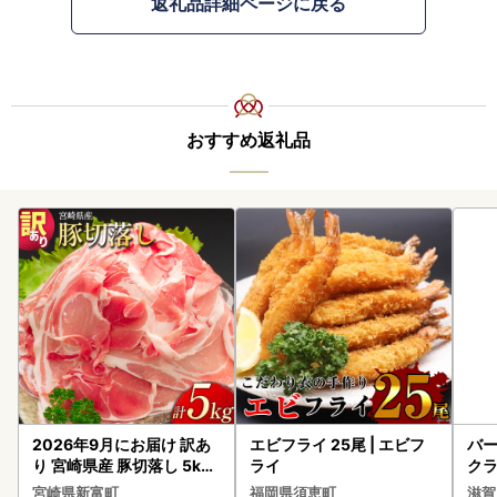
返礼品詳細ページに戻る
おすすめ返礼品
2026年9月にお届け 訳あ
エビフライ 25尾 | エビフ
バー
り 宮崎県産 豚切落し 5kg
ライ
クラ
C325-2506-2609
アボ
宮崎県新富町
福岡県須恵町
滋賀