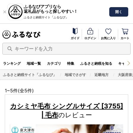
ふるなびアプリなら
返礼品がもっと探しやすい！
開く
ふるさと納税サイト「ふるなび」
ガイド
ログイン
お気に入り
カート
キーワードを入力
ランキング
地域一覧
カテゴリ
特集
ふるさと納税を知る
キャンペ
ふるさと納税サイト「ふるなび」
地域でさがす
近畿地方
大阪府泉
1~5件(全
5
件)
カシミヤ毛布 シングルサイズ [3755]
| 毛布
のレビュー