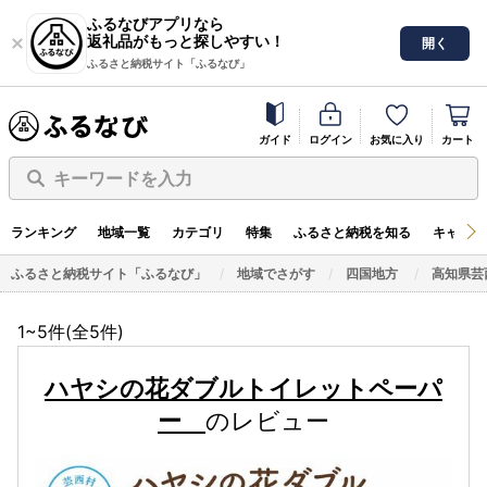
ふるなびアプリなら
返礼品がもっと探しやすい！
開く
ふるさと納税サイト「ふるなび」
ガイド
ログイン
お気に入り
カート
キーワードを入力
ランキング
地域一覧
カテゴリ
特集
ふるさと納税を知る
キャンペ
ふるさと納税サイト「ふるなび」
地域でさがす
四国地方
高知県芸
1~5件(全
5
件)
ハヤシの花ダブルトイレットペーパ
ー
のレビュー