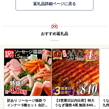
返礼品詳細ページに戻る
おすすめ返礼品
訳あり ソーセージ福袋 ウ
【3営業日以内出荷】特大
うな
インナー 5種セット 合計4.
うなぎ蒲焼 4尾 無頭 840g
九州