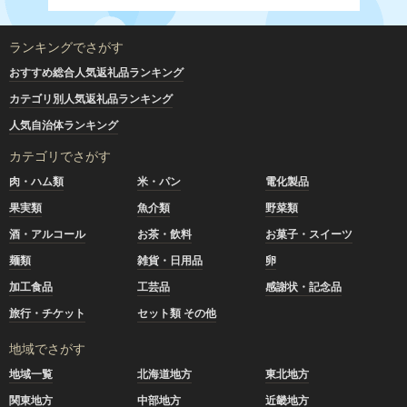
ランキングでさがす
おすすめ総合人気返礼品ランキング
カテゴリ別人気返礼品ランキング
人気自治体ランキング
カテゴリでさがす
肉・ハム類
米・パン
電化製品
果実類
魚介類
野菜類
酒・アルコール
お茶・飲料
お菓子・スイーツ
麺類
雑貨・日用品
卵
加工食品
工芸品
感謝状・記念品
旅行・チケット
セット類 その他
地域でさがす
地域一覧
北海道地方
東北地方
関東地方
中部地方
近畿地方