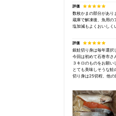
数枚かまの部分があり
蔵庫で解凍後、魚用の
塩加減もよくおいしく
銀鮭切り身は毎年選択
今回は初めて石巻市さ
３キロのものをお願い
とても美味しそうな鮭
切り身は25切程、他