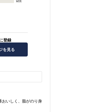
0件
に登録
ジを見る
番おいしく、脂がのり身