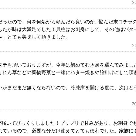
2
だったので、何を何処から頼んだら良いのか…悩んだ末コチラ
したが味は大満足でした！貝柱はお刺身にして、その他はバタ
や。とても美味しく頂きました。
2
タテを頂いておりますが、今年は初めてむき身を選んでみまし
うれん草などの葉物野菜と一緒にバター焼きや餡掛けにして頂
いかまだまだ無くならないので、冷凍庫を開ける度に、次はど
2
てが届いてびっくりしました！プリプリで甘みがあり、お刺身で
れているので、必要な分だけ使えてとても便利でした。家族に