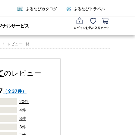
ふるなびカタログ
ふるなびトラベル
ジナルサービス
ログイン
お気に入り
カート
レビュー一覧
て
のレビュー
7
（全37件）
20件
4件
3件
3件