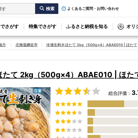
よくあるご質問・お問い合わせ
リでさがす
特集でさがす
ふるさと納税を知る
オリ
地方
北海道網走市
冷凍生剥きほたて 2kg（500g×4）ABAE010 | ほたて
て 2kg（500g×4）ABAE010 | ほた
3.
総合評価：