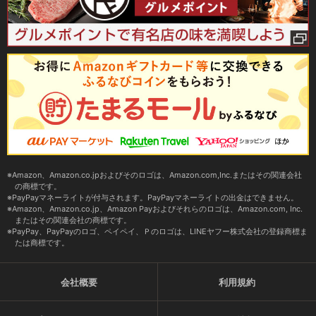
Amazon、Amazon.co.jpおよびそのロゴは、Amazon.com,Inc.またはその関連会社
の商標です。
PayPayマネーライトが付与されます。PayPayマネーライトの出金はできません。
Amazon、Amazon.co.jp、Amazon Payおよびそれらのロゴは、Amazon.com, Inc.
またはその関連会社の商標です。
PayPay、PayPayのロゴ、ペイペイ、Ｐのロゴは、LINEヤフー株式会社の登録商標ま
たは商標です。
会社概要
利用規約