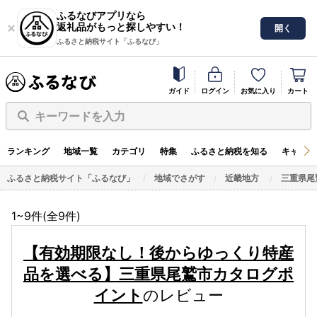
ふるなびアプリなら
返礼品がもっと探しやすい！
開く
ふるさと納税サイト「ふるなび」
ガイド
ログイン
お気に入り
カート
キーワードを入力
ランキング
地域一覧
カテゴリ
特集
ふるさと納税を知る
キャンペ
ふるさと納税サイト「ふるなび」
地域でさがす
近畿地方
三重県尾
1~9件(全
9
件)
【有効期限なし！後からゆっくり特産
品を選べる】三重県尾鷲市カタログポ
イント
のレビュー