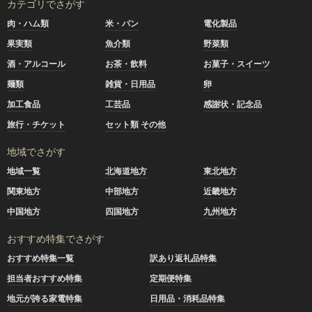
カテゴリでさがす
肉・ハム類
米・パン
電化製品
果実類
魚介類
野菜類
酒・アルコール
お茶・飲料
お菓子・スイーツ
麺類
雑貨・日用品
卵
加工食品
工芸品
感謝状・記念品
旅行・チケット
セット類 その他
地域でさがす
地域一覧
北海道地方
東北地方
関東地方
中部地方
近畿地方
中国地方
四国地方
九州地方
おすすめ特集でさがす
おすすめ特集一覧
訳あり返礼品特集
担当者おすすめ特集
定期便特集
地元が誇る家電特集
日用品・消耗品特集