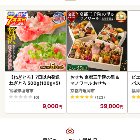
【ねぎとろ】7日以内発送
おせち 京都三千院の里＆
ピエ
ねぎとろ 500g(100g×5)
マノワール おせち
パス
宮城県塩竈市
京都府亀岡市
福岡
(0)
(123)
9,000
59,000