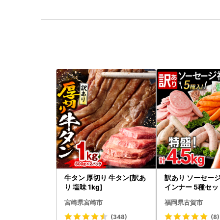
牛タン 厚切り 牛タン[訳あ
訳あり ソーセージ
り 塩味 1kg]
インナー 5種セット
5kg ソーセージ
宮崎県宮崎市
福岡県古賀市
(348)
(8)