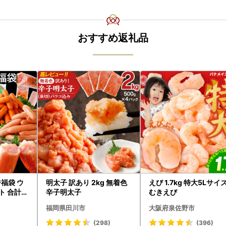
おすすめ返礼品
福袋 ウ
明太子 訳あり 2kg 無着色
えび 1.7kg 特大5Lサイ
 合計4.
辛子明太子
むきえび
福岡県田川市
大阪府泉佐野市
(298)
(396)