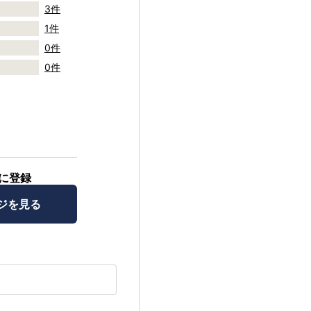
3件
1件
0件
0件
に登録
ジを見る