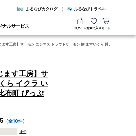
ふるなびカタログ
ふるなびトラベル
ジナルサービス
ログイン
お気に入り
カート
じます工房】サーモン ニジマス トラウトサーモン 鱒 ますいくら 鱒いくら イクラ いくら
にじます工房】サ
くら イクラ い
 比布町 ぴっぷ
.5
（全10件）
6件