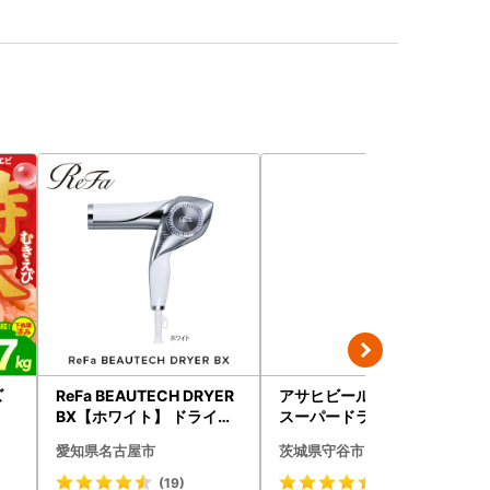
ズ
ReFa BEAUTECH DRYER
アサヒビール 究極の辛口
BX【ホワイト】 ドライヤ
スーパードライ 350ml×4
ー 美容 家電 ドライヤー リ
8本 ビール
愛知県名古屋市
茨城県守谷市
ファ
(19)
(245)