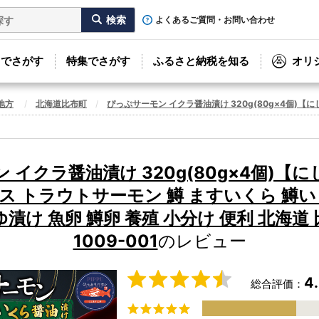
よくあるご質問・お問い合わせ
リでさがす
特集でさがす
ふるさと納税を知る
オリ
地方
北海道比布町
ぴっぷサーモン イクラ醤油漬け 320g(80g×4個)【に
 イクラ醤油漬け 320g(80g×4個)【
ス トラウトサーモン 鱒 ますいくら 鱒い
漬け 魚卵 鱒卵 養殖 小分け 便利 北海道
1009-001
のレビュー
4
総合評価：