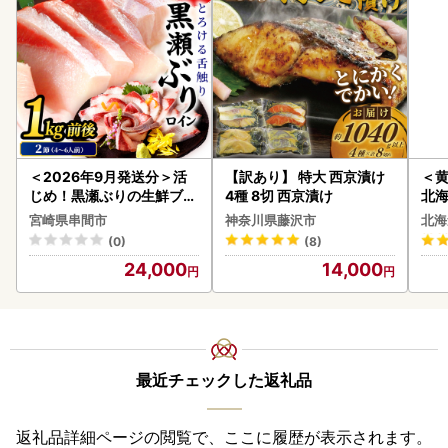
＜2026年9月発送分＞活
【訳あり】 特大 西京漬け
＜
じめ！黒瀬ぶりの生鮮ブリ
4種 8切 西京漬け
北海
ロイン2節（1.0kg前後）_
20
宮崎県串間市
神奈川県藤沢市
北海
K001-012-2609
(0)
(8)
24,000
14,000
最近チェックした返礼品
返礼品詳細ページの閲覧で、ここに履歴が表示されます。