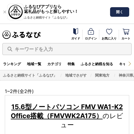
ふるなびアプリなら
返礼品がもっと探しやすい！
開く
ふるさと納税サイト「ふるなび」
ガイド
ログイン
お気に入り
カート
キーワードを入力
ランキング
地域一覧
カテゴリ
特集
ふるさと納税を知る
キャンペ
ふるさと納税サイト「ふるなび」
地域でさがす
関東地方
神奈川県
1~2件(全
2
件)
15.6型ノートパソコン FMV WA1-K2
Office搭載（FMVWK2A175）
のレビ
ュー