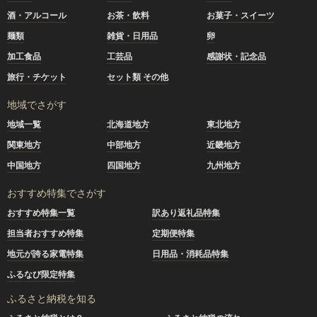
酒・アルコール
お茶・飲料
お菓子・スイーツ
麺類
雑貨・日用品
卵
加工食品
工芸品
感謝状・記念品
旅行・チケット
セット類 その他
地域でさがす
地域一覧
北海道地方
東北地方
関東地方
中部地方
近畿地方
中国地方
四国地方
九州地方
おすすめ特集でさがす
おすすめ特集一覧
訳あり返礼品特集
担当者おすすめ特集
定期便特集
地元が誇る家電特集
日用品・消耗品特集
ふるなび限定特集
ふるさと納税を知る