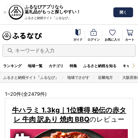
ふるなびアプリなら
返礼品がもっと探しやすい！
開く
ふるさと納税サイト「ふるなび」
ガイド
ログイン
お気に入り
カート
キーワードを入力
ランキング
地域一覧
カテゴリ
特集
ふるさと納税を知る
キャンペ
ふるさと納税サイト「ふるなび」
地域でさがす
近畿地方
大阪府泉
1~20件(全
2479
件)
牛ハラミ 1.3kg｜1位獲得 秘伝の赤タ
レ 牛肉 訳あり 焼肉 BBQ
のレビュー