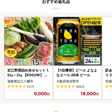
おすすめ返礼品
近江野菜詰め合せセット 1.
【1位獲得】ビール よなよ
訳あ
5㎏～2㎏ 【K002W】 野
なエール 26本 ビール
り 2
菜 旬 新鮮
鮭
滋賀県近江八幡市
大阪府泉佐野市
宮城
(117)
(953)
9,000
18,000