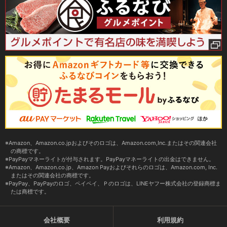
Amazon、Amazon.co.jpおよびそのロゴは、Amazon.com,Inc.またはその関連会社
の商標です。
PayPayマネーライトが付与されます。PayPayマネーライトの出金はできません。
Amazon、Amazon.co.jp、Amazon Payおよびそれらのロゴは、Amazon.com, Inc.
またはその関連会社の商標です。
PayPay、PayPayのロゴ、ペイペイ、Ｐのロゴは、LINEヤフー株式会社の登録商標ま
たは商標です。
会社概要
利用規約