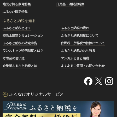
地元が誇る家電特集
日用品・消耗品特集
ふるなび限定特集
ふるさと納税を知る
ふるさと納税とは？
ふるさと納税の流れ
控除上限額シミュレーション
ふるさと納税制度について
ふるさと納税の確定申告
住民税・所得税の控除について
ワンストップ特例制度とは？
ふるさと納税のお礼特典
寄附金の使い道
マンガふるさと納税
企業版ふるさと納税とは
よくあるご質問・お問い合わせ
ふるなびオリジナルサービス