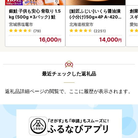
銀鮭 子供も安心 骨取り 1.5
[鮭匠ふじい]いくら醤油漬
創業
kg (500g ×3パック) 鮭
(小分け)50g×4P A-4209
スギ
5
み 
宮城県塩竈市
北海道根室市
愛知
惣菜
(79)
(2251)
ンバ
16,000
14,000
最近チェックした返礼品
返礼品詳細ページの閲覧で、ここに履歴が表示されます。