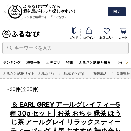
ふるなびアプリなら
返礼品がもっと探しやすい！
開く
ふるさと納税サイト「ふるなび」
ガイド
ログイン
お気に入り
カート
キーワードを入力
ランキング
地域一覧
カテゴリ
特集
ふるさと納税を知る
キャンペ
ふるさと納税サイト「ふるなび」
地域でさがす
近畿地方
兵庫県神
1~20件(全
35
件)
＆ EARL GREY アールグレイティー5
種 30p セット | お茶 おちゃ 緑茶 ほう
じ茶 アールグレイ リラックスティー
ティーバッグ 人気 おすすめ 詰め合わ