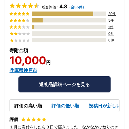
4.8
総合評価：
（全35件）
29件
5件
1件
0件
0件
寄附金額
10,000
円
兵庫県神戸市
返礼品詳細ページを見る
評価の高い順
評価の低い順
投稿日が新しい順
１月に寄付をしたら３日で届きました！なかなかひねりのき