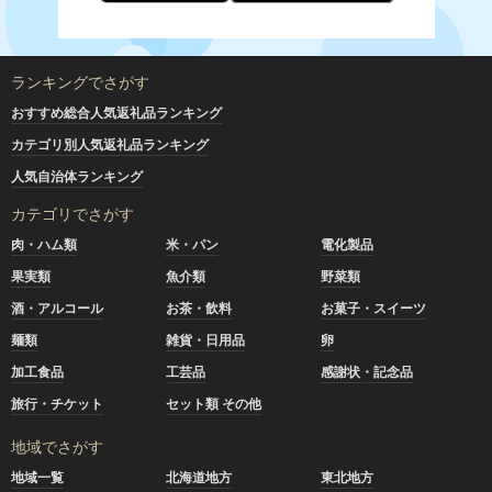
ランキングでさがす
おすすめ総合人気返礼品ランキング
カテゴリ別人気返礼品ランキング
人気自治体ランキング
カテゴリでさがす
肉・ハム類
米・パン
電化製品
果実類
魚介類
野菜類
酒・アルコール
お茶・飲料
お菓子・スイーツ
麺類
雑貨・日用品
卵
加工食品
工芸品
感謝状・記念品
旅行・チケット
セット類 その他
地域でさがす
地域一覧
北海道地方
東北地方