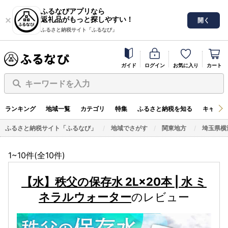
ふるなびアプリなら
返礼品がもっと探しやすい！
開く
ふるさと納税サイト「ふるなび」
ガイド
ログイン
お気に入り
カート
キーワードを入力
ランキング
地域一覧
カテゴリ
特集
ふるさと納税を知る
キャンペ
ふるさと納税サイト「ふるなび」
地域でさがす
関東地方
埼玉県横
1~10件(全
10
件)
【水】秩父の保存水 2L×20本 | 水 ミ
ネラルウォーター
のレビュー