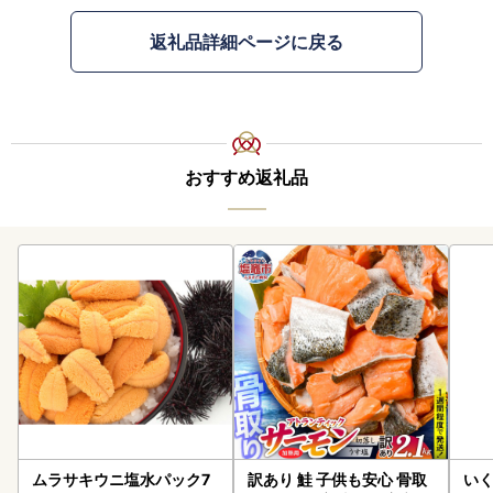
返礼品詳細ページに戻る
おすすめ返礼品
ムラサキウニ塩水パック7
訳あり 鮭 子供も安心 骨取
いく