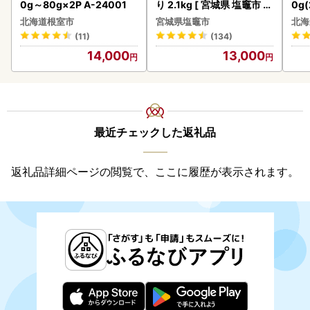
0g～80g×2P A-24001
り 2.1kg [ 宮城県 塩竈市 ]
0g
鮭
2-1
北海道根室市
宮城県塩竈市
北海
(11)
(134)
14,000
13,000
最近チェックした返礼品
返礼品詳細ページの閲覧で、ここに履歴が表示されます。