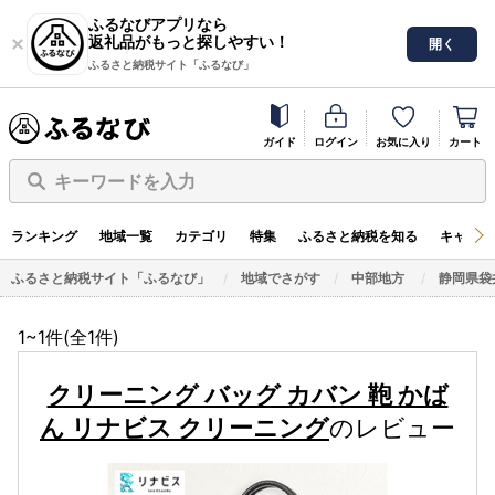
ふるなびアプリなら
返礼品がもっと探しやすい！
開く
ふるさと納税サイト「ふるなび」
ガイド
ログイン
お気に入り
カート
キーワードを入力
ランキング
地域一覧
カテゴリ
特集
ふるさと納税を知る
キャンペ
ふるさと納税サイト「ふるなび」
地域でさがす
中部地方
静岡県袋
1~1件(全
1
件)
クリーニング バッグ カバン 鞄 かば
ん リナビス クリーニング
のレビュー