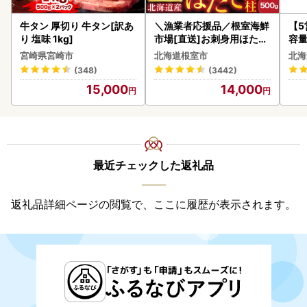
牛タン 厚切り 牛タン[訳あ
＼漁業者応援品／根室海鮮
【
り 塩味 1kg]
市場[直送]お刺身用ほたて
容量
貝柱500g A-28002
あ
宮崎県宮崎市
北海道根室市
北海
ーグ
(348)
(3442)
05
15,000
14,000
最近チェックした返礼品
返礼品詳細ページの閲覧で、ここに履歴が表示されます。