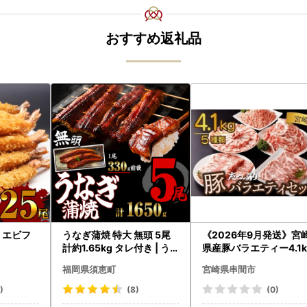
おすすめ返礼品
| エビフ
うなぎ蒲焼 特大 無頭 5尾
《2026年9月発送》宮
計約1.65kg タレ付き | う
県産豚バラエティー4.1k
なぎ蒲焼
セット_K033-057-26
福岡県須恵町
宮崎県串間市
)
(8)
(0)