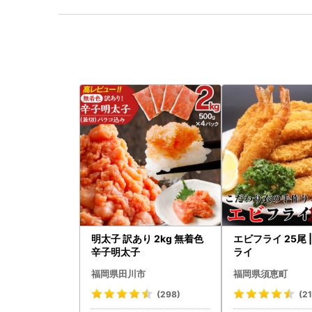
明太子 訳あり 2kg 無着色
エビフライ 25尾 
辛子明太子
ライ
福岡県田川市
福岡県須恵町
(298)
(21