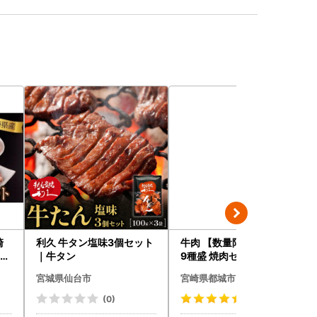
崎
利久 牛タン塩味3個セット
牛肉 【数量限定】 宮崎牛
g
｜牛タン
9種盛 焼肉セット〔22-31
09
-006-600g〕都城 イチオ
宮城県仙台市
宮崎県都城市
シ!! 牛肉
(0)
(75)