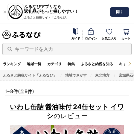
ふるなびアプリなら
返礼品がもっと探しやすい！
開く
ふるさと納税サイト「ふるなび」
ガイド
ログイン
お気に入り
カート
キーワードを入力
ランキング
地域一覧
カテゴリ
特集
ふるさと納税を知る
キャンペ
ふるさと納税サイト「ふるなび」
地域でさがす
東北地方
宮城県石
1~8件(全
8
件)
いわし缶詰 醤油味付 24缶セット イワ
シ
のレビュー