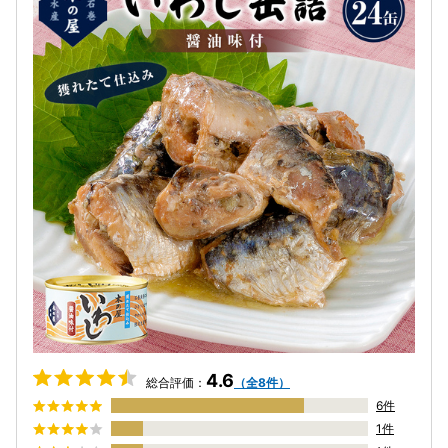
4.6
総合評価：
（全8件）
6件
1件