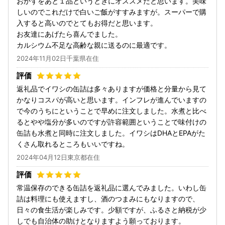
おかずをあと１品というときにオススメだと思います。美味
しいのでこれだけで白いご飯がすすみますが。スーパーで購
入すると高いのでとてもお得だと思います。
お友達にあげたら喜んでました。
カルシウム不足な高齢な親に送るのに最適です。
2024年11月02日千葉県在住
返礼品でイワシの缶詰は多々ありますが価格と分量から見て
かなりコスパが高いと思います。インフレが進んでいますの
で今のうちにということで早めに注文しました。水煮と比べ
るとやや塩分が多いのですが許容範囲ということで味付けの
缶詰も水煮と同時に注文しました。イワシはDHAとEPAがた
くさん取れるところもいいですね。
2024年04月12日東京都在住
常温保存のできる缶詰を返礼品に選んでみました。いわし缶
詰は料理にも使えますし、酒のつまみにもなりますので、
日々の食生活が楽しみです。少額ですが、ふるさと納税が少
しでも自治体の助けとなりますよう願っております。