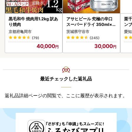
黒毛和牛 焼肉用1.2kg 訳あ
アサヒビール 究極の辛口
栗千
り焼肉
スーパードライ 350ml×4
ンブ
8本 ビール
デザ
京都府亀岡市
茨城県守谷市
愛知
(79)
(245)
40,000
30,000
最近チェックした返礼品
返礼品詳細ページの閲覧で、ここに履歴が表示されます。