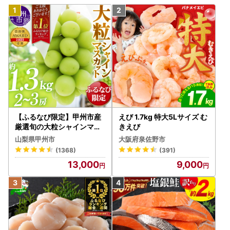
【ふるなび限定】甲州市産
えび 1.7kg 特大5Lサイズ む
厳選旬の大粒シャインマス
きえび
カット 約1.3kg 2～3房【2
山梨県甲州市
大阪府泉佐野市
026年発送】（MG）B12-
(1368)
(391)
472 FN-Limited-VO シャ
13,000
9,000
インマスカット フルーツ