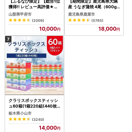
【ふるなび限定】【総合1位
【期間限定】鹿児島県大隅
獲得!! レビュー高評価★】
産 うなぎ蒲焼 4尾（600g
〈2026年度配送分〉山梨
） KN007-004-04-cp18
山梨県甲府市
鹿児島県鹿屋市
県産 シャインマスカット 2
うなぎ 鰻 魚 惣菜 総菜
(2009)
(5765)
～3房（1.0kg以上）シャイ
10,000
18,000
ン フルーツ FN-Limited-S
P
クラリスボックスティッシ
ュ60箱(1箱220組(440枚))
(5個入り×12セット)【配送
栃木県小山市
不可地域：離島・沖縄県】
(3240)
【1256759】
14,000