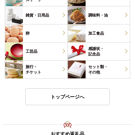
雑貨・
日用品
調味料・
油
卵
加工食品
感謝状・
工芸品
記念品
旅行・
セット類・
チケット
その他
トップページへ
おすすめ返礼品