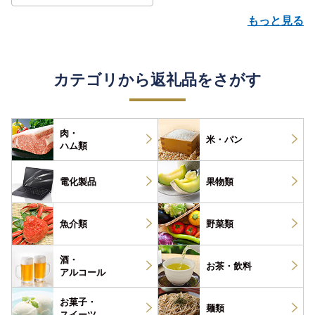
もっと見る
カテゴリから返礼品をさがす
肉・
米・パン
ハム類
電化製品
果物類
魚介類
野菜類
酒・
お茶・
飲料
アルコール
お菓子・
麺類
スイーツ