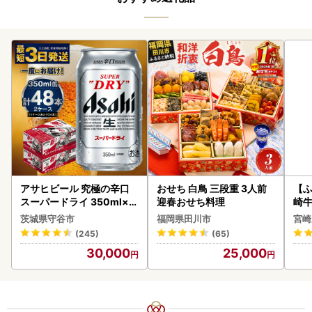
アサヒビール 究極の辛口
おせち 白鳥 三段重 3人前
【ふ
スーパードライ 350ml×4
迎春おせち料理
崎牛 
8本 ビール
-VO
茨城県守谷市
福岡県田川市
宮崎
(245)
(65)
30,000
25,000