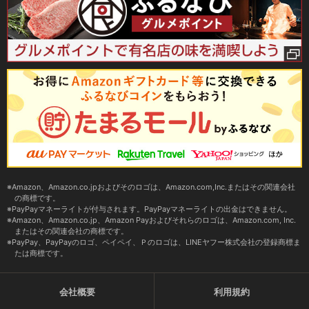
Amazon、Amazon.co.jpおよびそのロゴは、Amazon.com,Inc.またはその関連会社
の商標です。
PayPayマネーライトが付与されます。PayPayマネーライトの出金はできません。
Amazon、Amazon.co.jp、Amazon Payおよびそれらのロゴは、Amazon.com, Inc.
またはその関連会社の商標です。
PayPay、PayPayのロゴ、ペイペイ、Ｐのロゴは、LINEヤフー株式会社の登録商標ま
たは商標です。
会社概要
利用規約