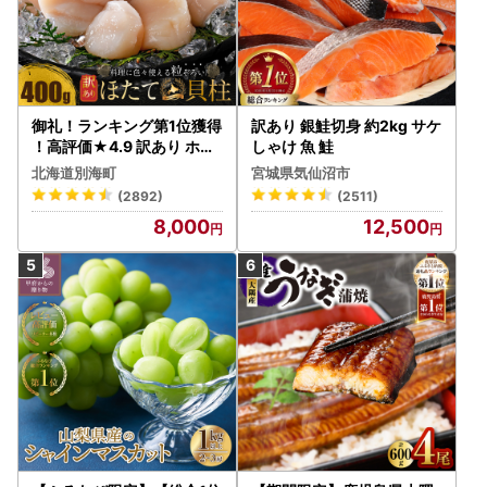
御礼！ランキング第1位獲得
訳あり 銀鮭切身 約2kg サケ
！高評価★4.9 訳あり ホタ
しゃけ 魚 鮭
テ 400g（ほたて 帆立 貝柱
北海道別海町
宮城県気仙沼市
冷凍 ）
(2892)
(2511)
8,000
12,500