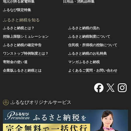
地元が誇る家電特集
日用品・消耗品特集
ふるなび限定特集
ふるさと納税を知る
ふるさと納税とは？
ふるさと納税の流れ
控除上限額シミュレーション
ふるさと納税制度について
ふるさと納税の確定申告
住民税・所得税の控除について
ワンストップ特例制度とは？
ふるさと納税のお礼特典
寄附金の使い道
マンガふるさと納税
企業版ふるさと納税とは
よくあるご質問・お問い合わせ
ふるなびオリジナルサービス