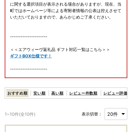
に関する選択項目が表示される場合がありますが、現在、当
町ではホームページ等による寄附者情報の公表は控えさせて
いただいておりますので、あらかじめご了承ください。
---------------------
＜＜エアウィーヴ返礼品 ギフト対応一覧はこちら＞＞
ギフトBOX仕様です！
---------------------
＜詐欺サイトにご注意ください＞
ふるさと納税の画像や返礼品名を不正にコピーした悪質なサ
おすすめ順
安い順
高い順
レビュー件数順
レビュー評価順
イトが確認されています。
怪しいと感じた場合は、お申込みされる前に幸田町までご確
認いただく等、悪質な詐欺には十分ご注意ください。
1
~
10
件(全
10
件)
表示切替：
幸田町でのふるさと納税寄附申し込みサイトにつきまして
は、公式HPにてご確認ください。