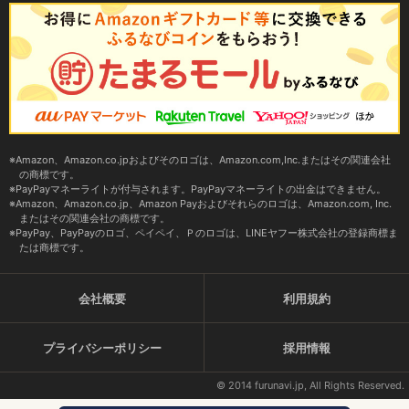
Amazon、Amazon.co.jpおよびそのロゴは、Amazon.com,Inc.またはその関連会社
の商標です。
PayPayマネーライトが付与されます。PayPayマネーライトの出金はできません。
Amazon、Amazon.co.jp、Amazon Payおよびそれらのロゴは、Amazon.com, Inc.
またはその関連会社の商標です。
PayPay、PayPayのロゴ、ペイペイ、Ｐのロゴは、LINEヤフー株式会社の登録商標ま
たは商標です。
会社概要
利用規約
プライバシーポリシー
採用情報
© 2014 furunavi.jp, All Rights Reserved.