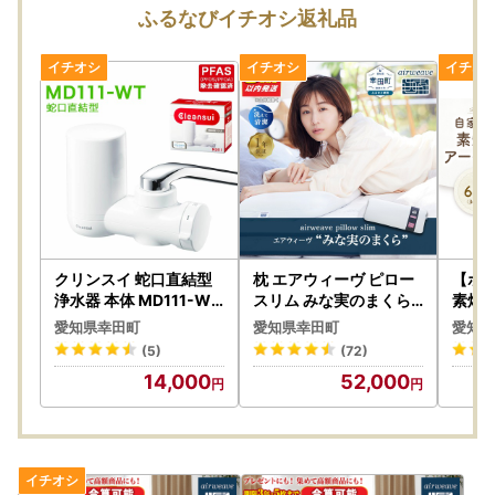
ふるなびイチオシ返礼品
クリンスイ 蛇口直結型
枕 エアウィーヴ ピロー
【ポ
浄水器 本体 MD111-WT
スリム みな実のまくら
素焼き
水 お水 浄水 ろ過
寝具【3営業日以内発送
(34
愛知県幸田町
愛知県幸田町
愛知県
】枕 寝具
素焼き
(5)
(72)
14,000
52,000