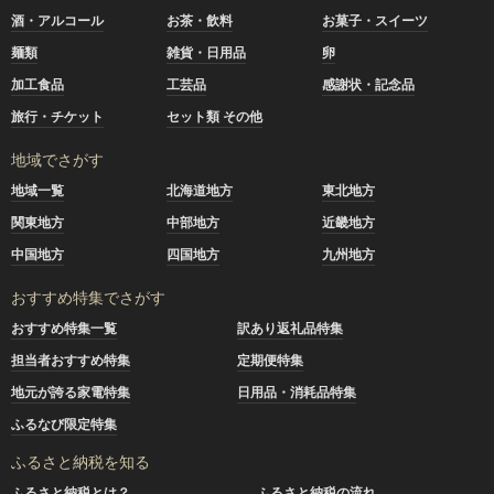
酒・アルコール
お茶・飲料
お菓子・スイーツ
麺類
雑貨・日用品
卵
加工食品
工芸品
感謝状・記念品
旅行・チケット
セット類 その他
地域でさがす
地域一覧
北海道地方
東北地方
関東地方
中部地方
近畿地方
中国地方
四国地方
九州地方
おすすめ特集でさがす
おすすめ特集一覧
訳あり返礼品特集
担当者おすすめ特集
定期便特集
地元が誇る家電特集
日用品・消耗品特集
ふるなび限定特集
ふるさと納税を知る
ふるさと納税とは？
ふるさと納税の流れ