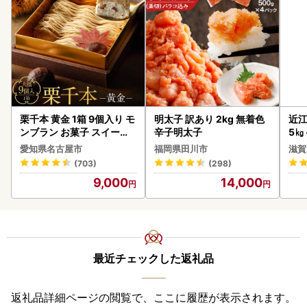
栗千本 黄金 1箱 9個入り モ
明太子 訳あり 2kg 無着色
近江
ンブラン お菓子 スイーツ
辛子明太子
5㎏
デザート モンブラン 人気
菜 
愛知県名古屋市
福岡県田川市
滋賀
(703)
(298)
9,000
14,000
最近チェックした返礼品
返礼品詳細ページの閲覧で、ここに履歴が表示されます。