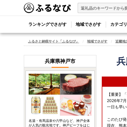
ランキングでさがす
地域でさがす
カテゴ
ふるさと納税サイト「ふるなび」
地域でさがす
近畿地
兵
兵庫県神戸市
【重要】「
2026年
一日も早い
このたび発
名湯・有馬温泉や六甲山など、神戸全体
が人気の観光地です。神戸ビーフをはじ
現在、熊本