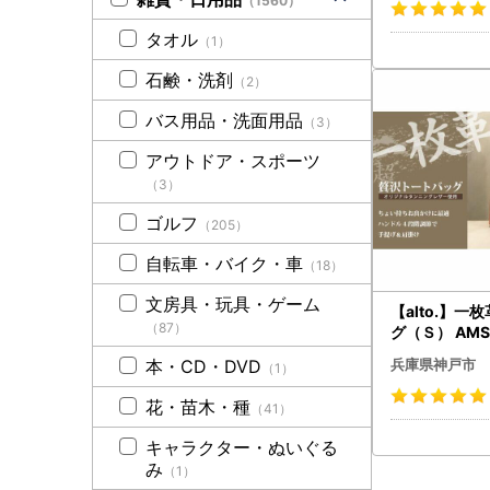
（1560）
タオル
（1）
石鹸・洗剤
（2）
バス用品・洗面用品
（3）
アウトドア・スポーツ
（3）
ゴルフ
（205）
自転車・バイク・車
（18）
文房具・玩具・ゲーム
【alto.】一
（87）
グ（Ｓ） AMS
ブラウン）
兵庫県神戸市
本・CD・DVD
（1）
花・苗木・種
（41）
キャラクター・ぬいぐる
み
（1）