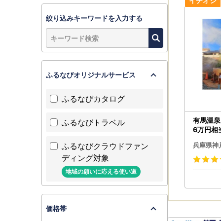
絞り込みキーワードを入力する
ふるなびオリジナルサービス
ふるなびカタログ
有馬温泉
ふるなびトラベル
6万円相当
行 トラ
ふるなびクラウドファン
兵庫県神
兵庫 神戸
ディング対象
気 おす
地域の願いに応える使い道
価格帯