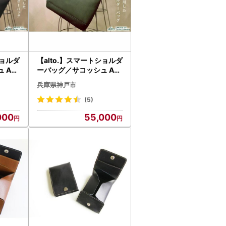
ショルダ
【alto.】スマートショルダ
 AK
ーバッグ／サコッシュ AK
） バ
EB-3102（グリーン）
兵庫県神戸市
(5)
000
55,000