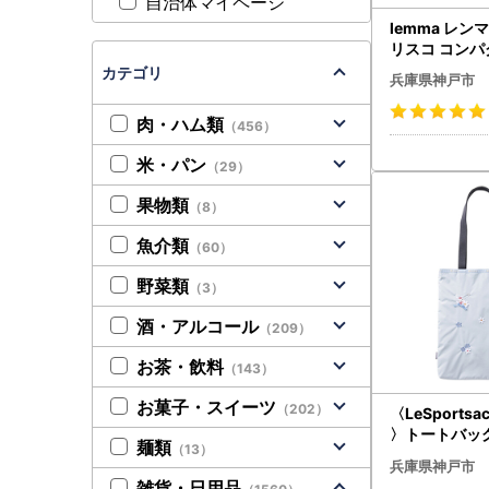
自治体マイページ
lemma レンマ 
リスコ コンパ
つ折り財布 
カテゴリ
兵庫県神戸市
肉・ハム類
（456）
米・パン
（29）
果物類
（8）
魚介類
（60）
野菜類
（3）
酒・アルコール
（209）
お茶・飲料
（143）
お菓子・スイーツ
（202）
〈LeSportsac 
〉トートバ
麺類
（13）
兵庫県神戸市
雑貨・日用品