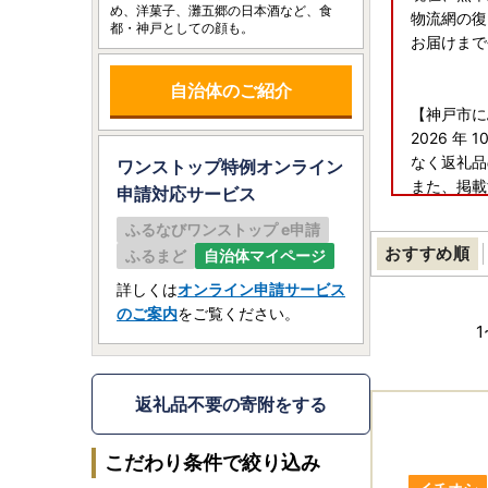
め、洋菓子、灘五郷の日本酒など、食
物流網の復
都・神戸としての顔も。
お届けまで
自治体のご紹介
【神戸市に
2026 
なく返礼品
ワンストップ特例オンライン
また、掲載
申請
対応サービス
てもサイト
ふるなびワンストップ e申請
おすすめ順
ふるまど
自治体マイページ
※※ご注意
詳しくは
オンライン申請サービス
【割引価格
のご案内
をご覧ください。
1
神戸市ふる
「割引価格
絶対に申し
返礼品不要の寄附をする
こだわり条件で絞り込み