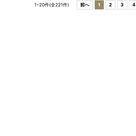
1
~
20
件(全
221
件)
前へ
1
2
3
4