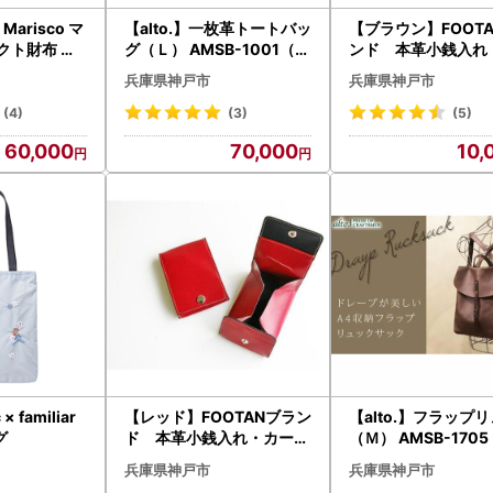
Marisco マ
【alto.】一枚革トートバッ
【ブラウン】FOOT
クト財布 二
グ（Ｌ） AMSB-1001（グ
ンド 本革小銭入れ
ペトローリオ
リーン）
ドケース・コインケ
兵庫県神戸市
兵庫県神戸市
(4)
(3)
(5)
60,000
70,000
10,
× familiar
【レッド】FOOTANブラン
【alto.】フラップ
ッグ
ド 本革小銭入れ・カード
（Ｍ） AMSB-170
ケース・コインケース
ウン）
兵庫県神戸市
兵庫県神戸市