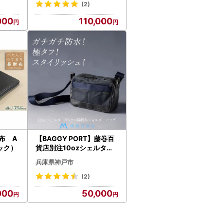
(2)
000
110,000
財布 A
【BAGGY PORT】藤巻百
ック）
貨店別注10ozシェルター
ダック×幌帆布のショルダ
兵庫県神戸市
ーバッグ【カラー：ネイビ
ー】
(2)
000
50,000