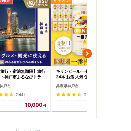
戸旅行・宿泊無期限】旅行
キリンビール 一番搾り 350ml
【
ント神戸市ふるなびトラベ
24本 お酒 人気 缶ビール 兵庫
ーキ
イント
神戸 生ビール
神戸市
兵庫県神戸市
兵
(144)
(111)
10,000
15,200