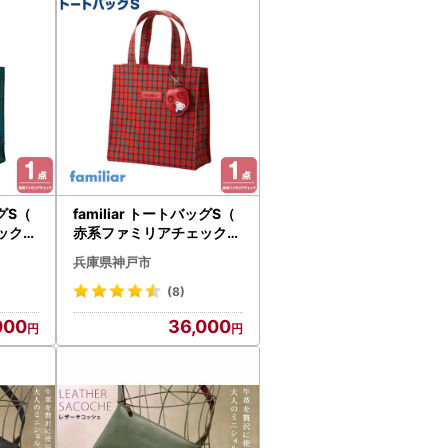
ッグS（
familiar トートバッグS（
ック）
赤系ファミリアチェック）
～11月
【2026年11月下旬～12月
兵庫県神戸市
予定】
下旬頃目安にお届け予定】
●
(8)
000
36,000