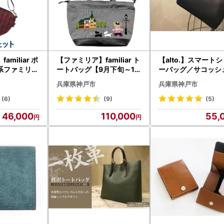
miliar ポ
【ファミリア】familiar ト
【alto.】スマート
系ファミリア
ートバッグ【9月下旬～10
ーバッグ／サコッシュ
月下旬頃目安にお届け予定
EB-3102（ブラック
兵庫県神戸市
兵庫県神戸市
】
ッグ
(6)
(9)
(5)
46,000
110,000
55,