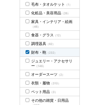
毛布・タオルケット
（1）
化粧品・美容用品
（26）
家具・インテリア・絵画
（46）
食器・グラス
（12）
調理器具
（62）
財布・鞄
（232）
ジュエリー・アクセサリ
ー
（146）
オーダースーツ
（2）
衣類・履物
（310）
ペット用品
（3）
その他の雑貨・日用品