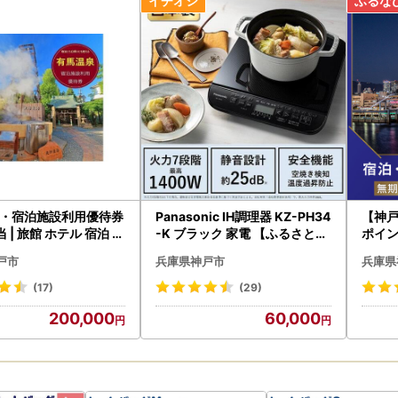
・宿泊施設利用優待券
Panasonic IH調理器 KZ-PH34
【神
 | 旅館 ホテル 宿泊 旅
-K ブラック 家電 【ふるさと納
ポイ
ベル 予約 観光 チケット
税返礼品】 キッチン家電
ルポ
戸市
兵庫県神戸市
兵庫県
 国内旅行 関西 近畿 人
すめ
(17)
(29)
200,000
60,000