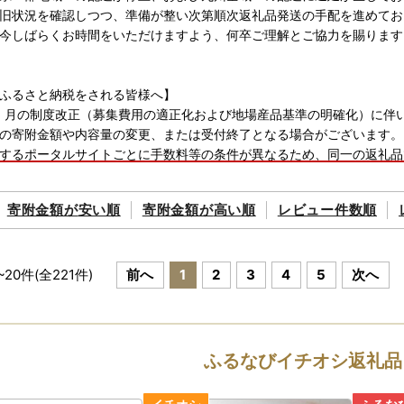
旧状況を確認しつつ、準備が整い次第順次返礼品発送の手配を進めてお
今しばらくお時間をいただけますよう、何卒ご理解とご協力を賜ります
ふるさと納税をされる皆様へ】
年 10 月の制度改正（募集費用の適正化および地場産品基準の明確化）に伴
の寄附金額や内容量の変更、または受付終了となる場合がございます。
するポータルサイトごとに手数料等の条件が異なるため、同一の返礼品
によって寄附金額が異なる場合がございます。あらかじめご了承くださ
寄附金額が
安い順
寄附金額が
高い順
レビュー件数順
ください！※※
は詐欺！】ふるさと納税の商品を転載した悪質な偽サイト・詐欺サイト
~
20
件(全
221
件)
前へ
1
2
3
4
5
次へ
さと納税の商品を転載した悪質な偽サイト・詐欺サイトが複数見つかっ
」、「通常価格から値下げ」、「お得」などの記載のあるサイトは詐欺
込まないようにご注意ください。
ふるなびイチオシ返礼品