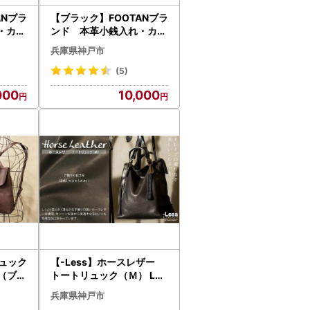
ANブラ
【ブラック】FOOTANブラ
・カー
ンド 本革小銭入れ・カー
ース
ドケース・コインケース
兵庫県神戸市
(5)
000
10,000
リュック
【-Less】ホースレザー
5（ブラ
トートリュック（Ｍ） LM
SB-0032（ブラック）
兵庫県神戸市