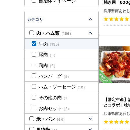
自治体マイページ
焼き用 600
兵庫県南あわじ
カテゴリ
肉・ハム類
（156）
牛肉
（135）
豚肉
（3）
鶏肉
（3）
ハンバーグ
（2）
ハム・ソーセージ
（10）
その他の肉
（1）
【限定生産】
とコラボ！牧
お肉セット
（2）
姫和牛」たれ漬
兵庫県南あわじ
400g×2パッ
米・パン
（64）
果物類