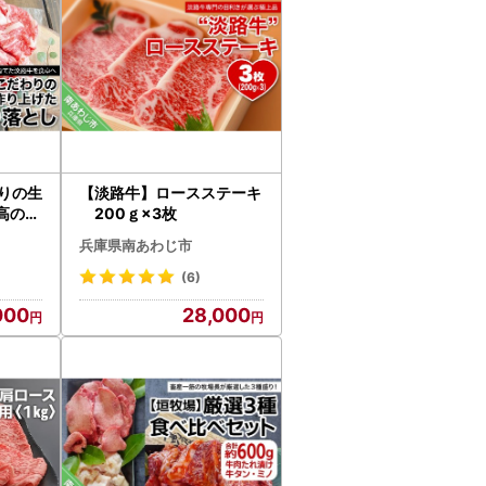
わりの生
【淡路牛】ロースステーキ
高の淡
200ｇ×3枚
兵庫県南あわじ市
(6)
000
28,000