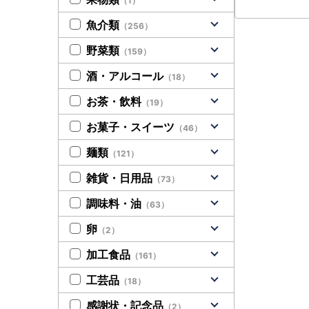
（1）
魚介類
（256）
野菜類
（159）
酒・アルコール
（18）
お茶・飲料
（19）
お菓子・スイーツ
（46）
麺類
（121）
雑貨・日用品
（73）
調味料・油
（63）
卵
（2）
加工食品
（161）
工芸品
（18）
感謝状・記念品
（2）