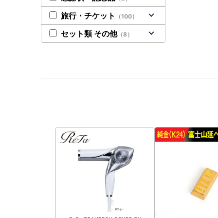
旅行・チケット
（100）
セット類 その他
（8）