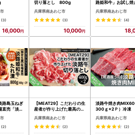
g
切り落とし 800g
路姫和牛」お試し焼
ット（カルビ・赤身
市
兵庫県南あわじ市
兵庫県南あわじ市
）
(3)
(3)
(4)
16,000
10,000
18,
淡路島玉ねぎ
【MEAT29】こだわりの生
淡路牛焼き肉MIX60
場直売「淡路
産者が作り上げた最高の淡
300ｇ×2Ｐ）冷凍
 800g（
路牛切り落とし（400ｇ×
市
兵庫県南あわじ市
兵庫県南あわじ市
ク）
2ｐ）
(2)
(2)
(2)