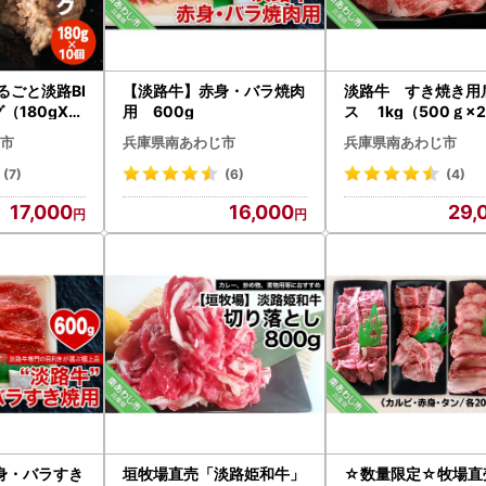
るごと淡路BI
【淡路牛】赤身・バラ焼肉
淡路牛 すき焼き用
（180gX1
用 600g
ス 1kg（500ｇ×
市
兵庫県南あわじ市
兵庫県南あわじ市
(7)
(6)
(4)
17,000
16,000
29,
身・バラすき
垣牧場直売「淡路姫和牛」
☆数量限定☆牧場直