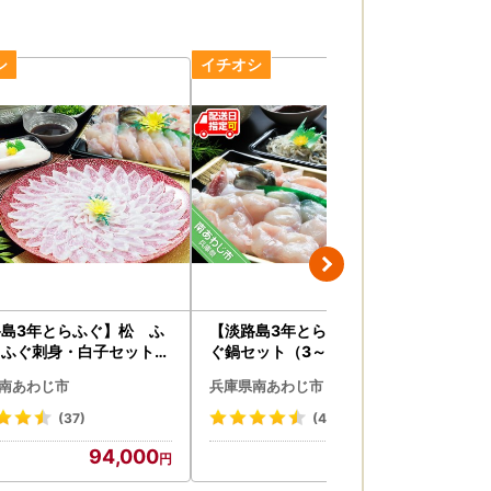
島3年とらふぐ】松 ふ
【淡路島3年とらふぐ】梅 ふ
垣
・ふぐ刺身・白子セット（
ぐ鍋セット（3～4人前）
落と
人前）
ッ
南あわじ市
兵庫県南あわじ市
兵
(37)
(46)
94,000
34,000