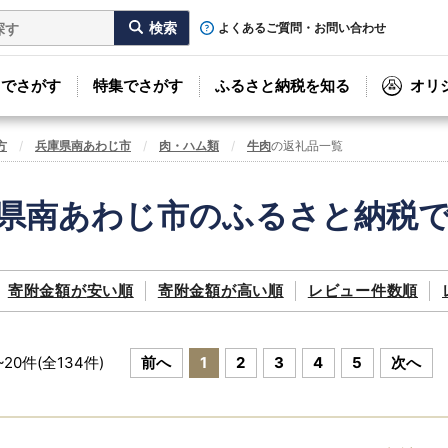
よくあるご質問・お問い合わせ
リでさがす
特集でさがす
ふるさと納税を知る
オリ
方
兵庫県南あわじ市
肉・ハム類
牛肉
の返礼品一覧
県南あわじ市のふるさと納税
寄附金額が
安い順
寄附金額が
高い順
レビュー件数順
~
20
件(全
134
件)
前へ
1
2
3
4
5
次へ