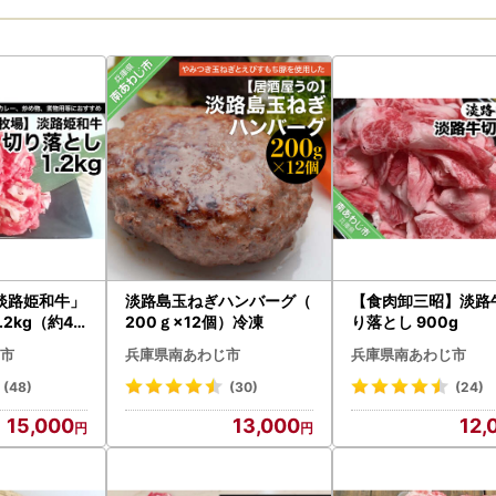
淡路姫和牛」
淡路島玉ねぎハンバーグ（
【食肉卸三昭】淡路牛
2kg（約40
200ｇ×12個）冷凍
り落とし 900g
）
市
兵庫県南あわじ市
兵庫県南あわじ市
(48)
(30)
(24)
15,000
13,000
12,