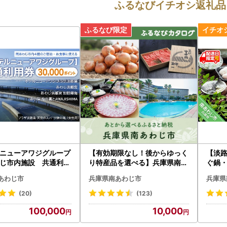
ふるなびイチオシ返礼品
ニューアワジグループ
【有効期限なし！後からゆっく
【淡路
じ市内施設 共通利用
り特産品を選べる】兵庫県南あ
ぐ鍋
わじ市カタログポイント
5～6
あわじ市
兵庫県南あわじ市
兵庫県
(20)
(123)
100,000
10,000