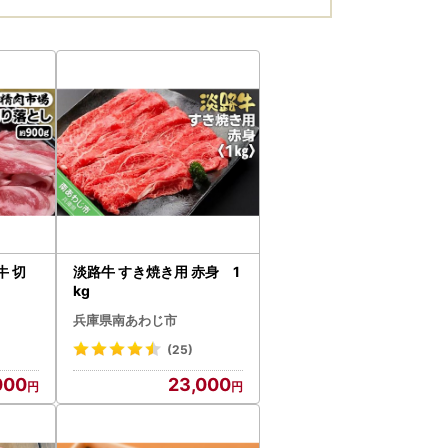
 切
淡路牛 すき焼き用 赤身 1
kg
兵庫県南あわじ市
(25)
000
23,000