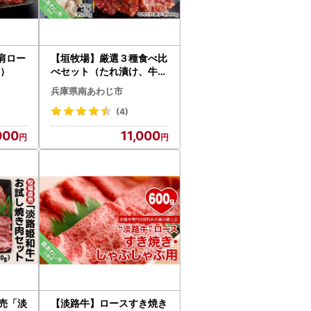
肩ロー
【垣牧場】厳選３種食べ比
2）
べセット（たれ漬け、牛タ
ン、ミノ）
兵庫県南あわじ市
(4)
000
11,000
売「淡
【淡路牛】ロースすき焼き