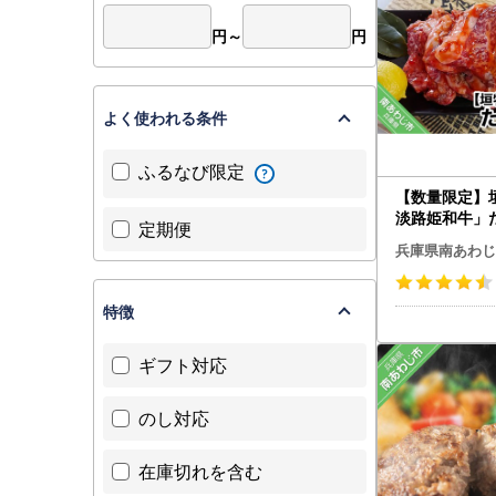
円～
円
よく使われる条件
ふるなび限定
【数量限定】
淡路姫和牛」た
定期便
g（400g×2
兵庫県南あわじ
特徴
ギフト対応
のし対応
在庫切れを含む