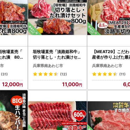
垣牧場直売「
垣牧場直売「淡路姫和牛」
【MEAT29】こだ
れ漬 800
切り落とし・たれ漬けセッ
産者が作り上げた最
パック）
ト 800g
路牛切り落とし
市
兵庫県南あわじ市
兵庫県南あわじ市
(31)
(12)
(11)
12,000
11,000
6,