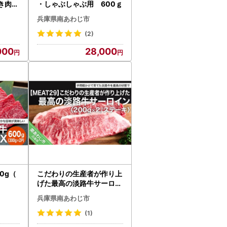
き肉セ
・しゃぶしゃぶ用 600ｇ
・タン
兵庫県南あわじ市
(2)
000
28,000
0g（
こだわりの生産者が作り上
げた最高の淡路牛サーロイ
ン200g×2（ステーキ）
兵庫県南あわじ市
(1)