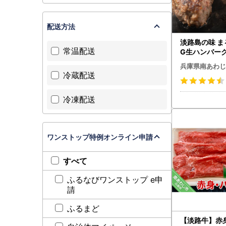
配送方法
淡路島の味 ま
常温配送
G生ハンバーグ
0個）
兵庫県南あわじ
冷蔵配送
冷凍配送
ワンストップ特例オンライン申請
すべて
ふるなびワンストップ e申
請
ふるまど
【淡路牛】赤