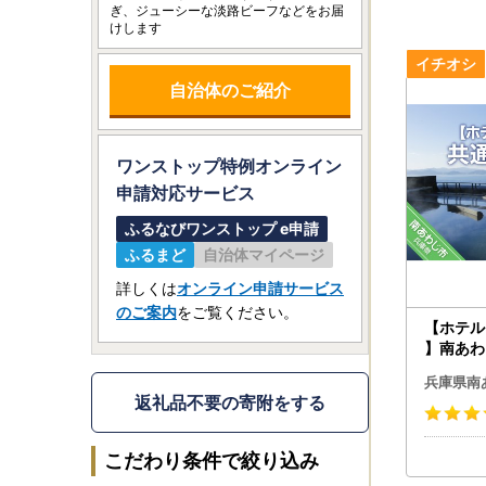
ぎ、ジューシーな淡路ビーフなどをお届
けします
自治体のご紹介
ワンストップ特例オンライン
申請
対応サービス
ふるなびワンストップ e申請
ふるまど
自治体マイページ
詳しくは
オンライン申請サービス
のご案内
をご覧ください。
【ホテル
】南あわ
券
兵庫県南
返礼品不要の寄附をする
こだわり条件で絞り込み