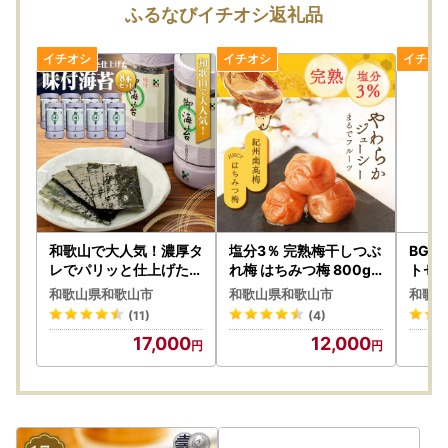
ふるなびイチオシ返礼品
和歌山で大人気！濃厚タ
塩分3％ 完熟梅干しつぶ
BG 
レでパリッと仕上げた味
れ梅 はちみつ梅 800g
トセレ
付海苔卓上 ８本セット
ふるさと納税
計量
和歌山県和歌山市
和歌山県和歌山市
和歌山
｜海苔
(11)
(4)
17,000
12,000