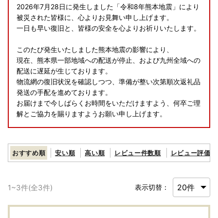
2026年7月28日に発生しました「令和8年熊本地震」により
被災された皆様に、心よりお見舞い申し上げます。
一日も早い復旧と、皆様の安全を心よりお祈りいたします。
このたび発生いたしました熊本地震の影響により、
現在、熊本県一部地域への配送が停止、および九州全域への
配送に遅延が生じております。
物流網の復旧状況を確認しつつ、準備が整い次第順次返礼品
発送の手配を進めております。
お届けまで今しばらくお時間をいただけますよう、何卒ご理
解とご協力を賜りますようお願い申し上げます。
おすすめ順
安い順
高い順
レビュー件数順
レビュー評価順
1
~
3
件(全
3
件)
表示切替：