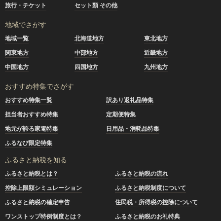
旅行・チケット
セット類 その他
地域でさがす
地域一覧
北海道地方
東北地方
関東地方
中部地方
近畿地方
中国地方
四国地方
九州地方
おすすめ特集でさがす
おすすめ特集一覧
訳あり返礼品特集
担当者おすすめ特集
定期便特集
地元が誇る家電特集
日用品・消耗品特集
ふるなび限定特集
ふるさと納税を知る
ふるさと納税とは？
ふるさと納税の流れ
控除上限額シミュレーション
ふるさと納税制度について
ふるさと納税の確定申告
住民税・所得税の控除について
ワンストップ特例制度とは？
ふるさと納税のお礼特典