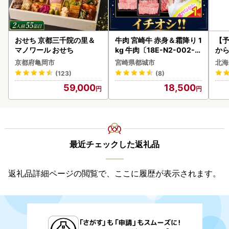
おせち 京都三千院の里＆
牛肉 宮崎牛 赤身＆霜降り 1
【予
マノワール おせち
kg 牛肉〔18E-N2-002-1
から
kg-S4A6-CF〕
らい
京都府亀岡市
宮崎県都城市
北海
g 
(123)
(8)
)【
59,000
18,500
最近チェックした返礼品
返礼品詳細ページの閲覧で、ここに履歴が表示されます。