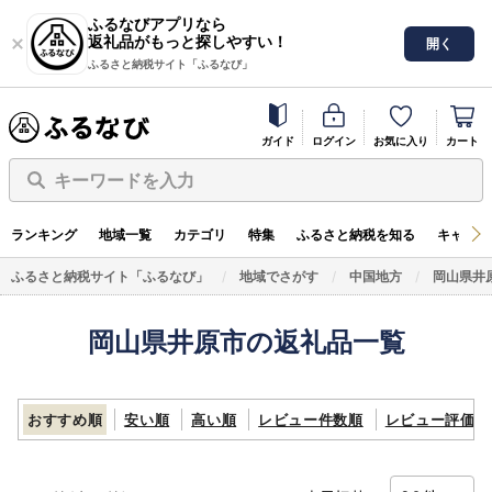
ふるなびアプリなら
返礼品がもっと探しやすい！
開く
ふるさと納税サイト「ふるなび」
ガイド
ログイン
お気に入り
カート
キーワードを入力
ランキング
地域一覧
カテゴリ
特集
ふるさと納税を知る
キャンペ
ふるさと納税サイト「ふるなび」
地域でさがす
中国地方
岡山県井
岡山県井原市の返礼品一覧
おすすめ順
安い順
高い順
レビュー件数順
レビュー評価順