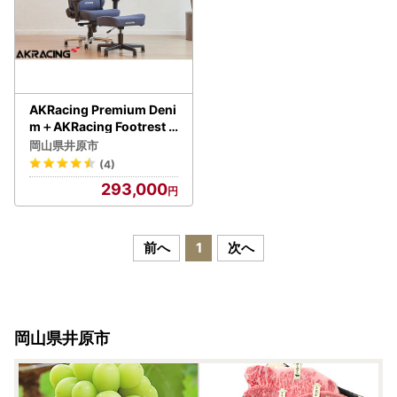
AKRacing Premium Deni
m＋AKRacing Footrest D
enim（ヘッドレスト・ラ
岡山県井原市
ンバーサポート付き）
(4)
293,000
前へ
1
次へ
岡山県井原市