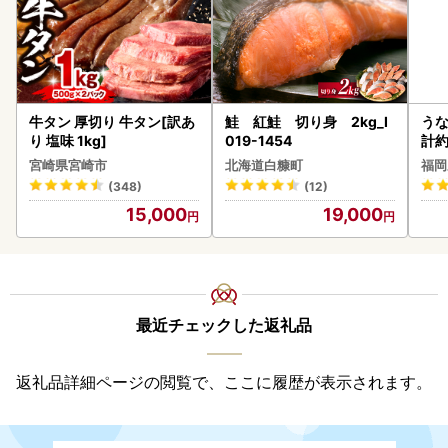
牛タン 厚切り 牛タン[訳あ
鮭 紅鮭 切り身 2kg_I
うな
り 塩味 1kg]
019-1454
計約
な
宮崎県宮崎市
北海道白糠町
福岡
(348)
(12)
15,000
19,000
最近チェックした返礼品
返礼品詳細ページの閲覧で、ここに履歴が表示されます。