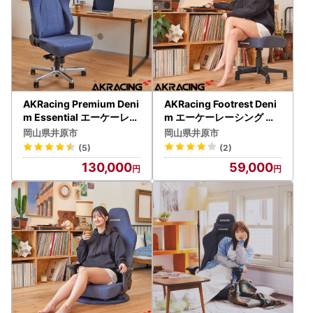
AKRacing Premium Deni
AKRacing Footrest Deni
m Essential エーケーレー
m エーケーレーシング ゲ
シング ゲーミングチェア
ーミングチェア
岡山県井原市
岡山県井原市
(5)
(2)
130,000
59,000