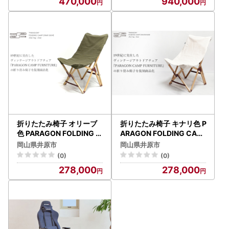
470,000
940,000
折りたたみ椅子 オリーブ
折りたたみ椅子 キナリ色 P
色 PARAGON FOLDING C
ARAGON FOLDING CAM
AMP CHAIR (BEECH MA
P CHAIR (BEECH MATER
岡山県井原市
岡山県井原市
TERIAL / 15oz DUCK FAB
IAL / 15oz DUCK FABRIC
(0)
(0)
RIC SEAT OLIVE)
SEAT KINARI)
278,000
278,000