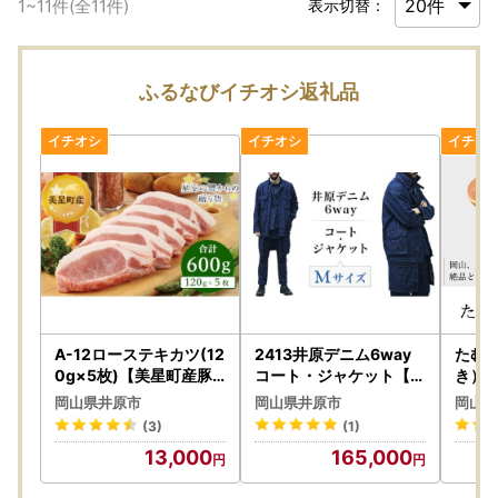
1
~
11
件(全
11
件)
表示切替：
ふるなびイチオシ返礼品
A-12ローステキカツ(12
2413井原デニム6way
たむ
0g×5枚)【美星町産豚
コート・ジャケット【M
き）1
肉】
サイズ】
岡山県井原市
岡山県井原市
岡山県
(3)
(1)
13,000
165,000