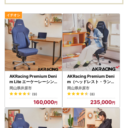
AKRacing Premium Deni
AKRacing Premium Deni
m Lite エーケーレーシン
m（ヘッドレスト・ランバ
グ ゲーミングチェア
ーサポート付き）エーケー
岡山県井原市
岡山県井原市
レーシング ゲーミングチ
(9)
(8)
ェア
160,000
235,000