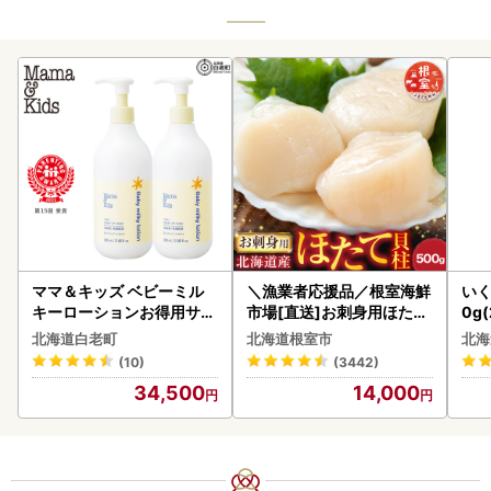
ママ＆キッズ ベビーミル
＼漁業者応援品／根室海鮮
いく
キーローションお得用サイ
市場[直送]お刺身用ほたて
0g
ズ 380ml 2本セット CH21
貝柱500g A-28002
2-1
北海道白老町
北海道根室市
北海
0
(10)
(3442)
34,500
14,000