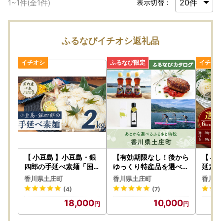
1
~
1
件(全
1
件)
表示切替：
ふるなびイチオシ返礼品
【 小豆島 】小豆島・銀
【有効期限なし！後から
【 小
四郎の手延べ素麺「国内
ゆっくり特産品を選べる
延素麺
産小麦100%」2kg 麺類
】香川県土庄町カタログ
小豆島
香川県土庄町
香川県土庄町
香川県
そうめん
ポイント
り物 
(4)
(7)
18,000
10,000