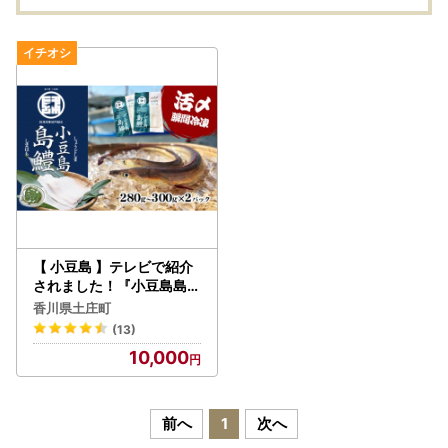
【 小豆島 】テレビで紹介
されました！『小豆島島鱧
』活け締め骨切り瞬間冷凍
香川県土庄町
新鮮 海の幸 ハモ
(13)
10,000
前へ
1
次へ