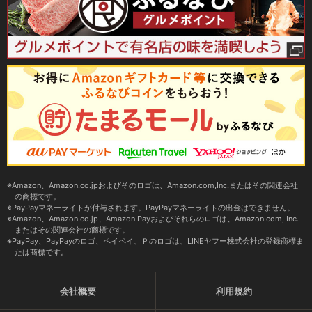
Amazon、Amazon.co.jpおよびそのロゴは、Amazon.com,Inc.またはその関連会社
の商標です。
PayPayマネーライトが付与されます。PayPayマネーライトの出金はできません。
Amazon、Amazon.co.jp、Amazon Payおよびそれらのロゴは、Amazon.com, Inc.
またはその関連会社の商標です。
PayPay、PayPayのロゴ、ペイペイ、Ｐのロゴは、LINEヤフー株式会社の登録商標ま
たは商標です。
会社概要
利用規約