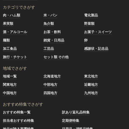
カテゴリでさがす
肉・ハム類
米・パン
電化製品
果実類
魚介類
野菜類
酒・アルコール
お茶・飲料
お菓子・スイーツ
麺類
雑貨・日用品
卵
加工食品
工芸品
感謝状・記念品
旅行・チケット
セット類 その他
地域でさがす
地域一覧
北海道地方
東北地方
関東地方
中部地方
近畿地方
中国地方
四国地方
九州地方
おすすめ特集でさがす
おすすめ特集一覧
訳あり返礼品特集
担当者おすすめ特集
定期便特集
地元が誇る家電特集
日用品・消耗品特集