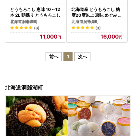
とうもろこし 恵味 10～12
北海道産 とうもろこし 糖
本 2L 朝採り とうもろこし
度20度以上 恵味 めぐみ 2
L 20～22本 2026年7月下
北海道洞爺湖町
北海道洞爺湖町
旬～8月下旬頃お届け 先行
(6)
(3)
受付 朝採り トウモロコシ
11,000
16,000
スイート コーン 甘い 旬 夏
野菜 新鮮 産地直送 宮内農
園 洞爺湖町
前へ
1
次へ
北海道洞爺湖町