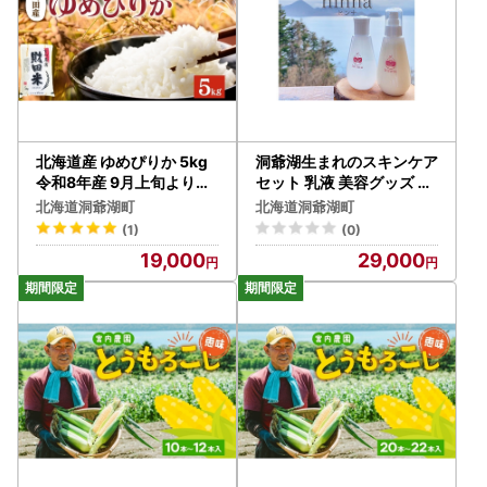
北海道産 ゆめぴりか 5kg
洞爺湖生まれのスキンケア
令和8年産 9月上旬より発
セット 乳液 美容グッズ 保
送 財田米 米 お米 精米 北
湿 乾燥ケア 肌荒れ防止 ロ
北海道洞爺湖町
北海道洞爺湖町
海道米 ご飯 ごはん ライス
ーション 美容
(1)
(0)
ブランド米 国産米 白米 ギ
19,000
29,000
フト お取り寄せ 農家直送
宮内農園 北海道 洞爺湖町