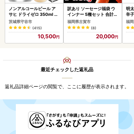
ノンアルコールビール ア
訳あり ソーセージ福袋 ウ
明太
サヒ ドライゼロ 350ml 24
インナー 5種セット 合計4.
辛
本 ノンアル ビール asashi
5kg ソーセージ
茨城県守谷市
福岡県古賀市
福岡
守谷市
(415)
(8)
10,500
20,000
最近チェックした返礼品
返礼品詳細ページの閲覧で、ここに履歴が表示されます。