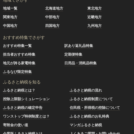
地域一覧
北海道地方
東北地方
関東地方
中部地方
近畿地方
中国地方
四国地方
九州地方
おすすめ特集でさがす
おすすめ特集一覧
訳あり返礼品特集
担当者おすすめ特集
定期便特集
地元が誇る家電特集
日用品・消耗品特集
ふるなび限定特集
ふるさと納税を知る
ふるさと納税とは？
ふるさと納税の流れ
控除上限額シミュレーション
ふるさと納税制度について
ふるさと納税の確定申告
住民税・所得税の控除について
ワンストップ特例制度とは？
ふるさと納税のお礼特典
寄附金の使い道
マンガふるさと納税
企業版ふるさと納税とは
よくあるご質問・お問い合わせ