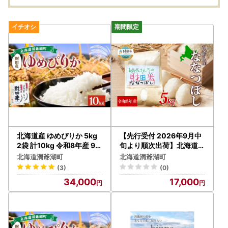
ルシェ 北海道 洞爺湖町
北海道産 ゆめぴりか 5kg
【先行受付 2026年9月中
2袋 計10kg 令和8年産 9月
旬より順次出荷】北海道産
上旬より発送 財田米 米 お
財田米 ななつぼし 5kg 令
北海道洞爺湖町
北海道洞爺湖町
米 精米 北海道米 ご飯 ごは
和8年産 数量限定 たから
(3)
(0)
ん ライス ブランド米 国産
だ米 お米 米 コメ 精米 北
34,000
17,000
米 白米 ギフト お取り寄せ
海道米 ご飯 ごはん 甘み 粘
農家直送 宮内農園 北海道
り ライス ブランド米 国産
洞爺湖町
お取り寄せ 洞爺湖町 美味
しい