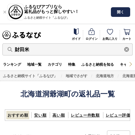
ふるなびアプリなら
返礼品がもっと探しやすい！
開く
ふるさと納税サイト「ふるなび」
ガイド
ログイン
お気に入り
カート
財田米
ランキング
地域一覧
カテゴリ
特集
ふるさと納税を知る
キャンペ
ふるさと納税サイト「ふるなび」
地域でさがす
北海道地方
北海道
北海道洞爺湖町の返礼品一覧
おすすめ順
安い順
高い順
レビュー件数順
レビュー評価順