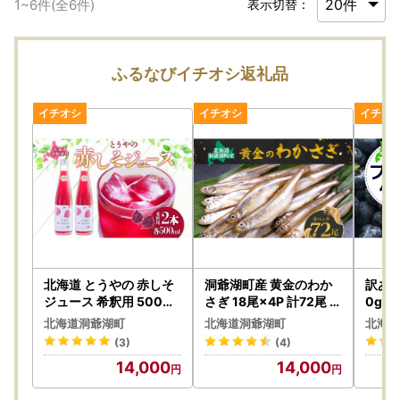
1
~
6
件(全
6
件)
表示切替：
ふるなびイチオシ返礼品
北海道 とうやの 赤しそ
洞爺湖町産 黄金のわか
訳あり
ジュース 希釈用 500ml
さぎ 18尾×4P 計72尾 1
0g 
×2本入り シソ しそ 大葉
2月以降順次出荷 北海道
ベリ
北海道洞爺湖町
北海道洞爺湖町
北海道
赤紫蘇 3～4倍 濃縮 契約
産 ワカサギ わかさぎ 川
(3)
(4)
農家 手詰み 産地直送 ピ
魚 魚介類 産地直送 冷凍
14,000
14,000
ュアフーズとうや 送料
お取り寄せ グルメ 料理
無料 果実飲料 洞爺湖
天ぷら フライ とうやマ