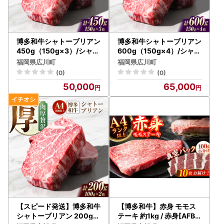
・お引っ越し等のご都合で、お届け先を変更されたい場合
※出荷後のご変更、お受け取り調整につきましては、配送事
業者へ直接ご連絡をお願いします。
博多和牛シャトーブリアン
博多和牛シャトーブリアン
450g（150g×3）/シャト
600g（150g×4）/シャト
ーブリアン ステーキ [AFC
ーブリアン ステーキ [AFC
【ふるさと納税の対象となる地方団体の指定について】
福岡県広川町
福岡県広川町
N006]
N007]
広川町は令和7年9月26日付総務大臣通知「ふるさと納税の
(0)
(0)
対象となる地方団体の指定について（通知）」にて、地方税
50,000
65,000
法（昭和25年法律第226号）第37条の2第2項及び第314条の
7第2項の規定に基づき、ふるさと納税の対象となる地方団体
として指定されました。
指定対象期間は、令和7年10月1日から令和8年9月30日まで
です。
◆個人情報の取り扱いについて◆
お寄せいただいた個人情報は、寄附金の受付、入金及びお礼
品発送に係る確認・連絡、各種お問い合わせ、寄附の使い道
のお知らせや広報等に利用するものであり、それ以外の目的
で使用するものではありません。お礼の品発送に関して、必
【スピード発送】博多和牛
【博多和牛】赤身 モモス
要最低限の範囲において返礼品取扱い事業者に通知します。
シャトーブリアン 200g（
テーキ 約1kg / 赤身[AFBO