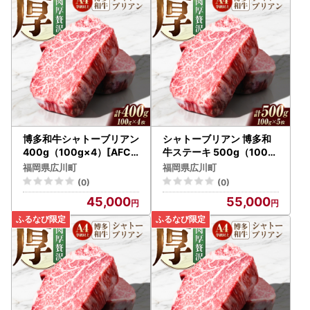
お礼の品とは別に、入金確認後1～2週間程度で寄附者登録住
所へ郵送いたします。
【お礼品のお届けについて】
・ご入金確認後、各提供事業者より直接発送いたします。
・お品により配送時期が異なりますので、お礼品ページに記
載の発送期日にてご確認をお願いします。
・お申込み時期や在庫状況によっては、発送にお時間を頂戴
する場合がございます。
博多和牛シャトーブリアン
シャトーブリアン 博多和
※発送が完了いたしましたら、メールにてお荷物の問い合わ
400g（100g×4）[AFCN
牛ステーキ 500g（100g
003] シャトーブリアン ス
×5）[AFCN004] 牛肉 シ
せ番号をお知らせいたします。
福岡県広川町
福岡県広川町
テーキ
ャトーブリアン
出荷のタイミングによっては、お品の到着とメールが前後す
(0)
(0)
る場合がございますので、あらかじめご了承くださいませ。
45,000
55,000
【定期便をお申込みの寄附者さまへ】
お礼品ページに記載の発送期日に従って、ご指定のお届け先
へ回数分お届けいたします。
以下の場合、発送予定月の前月末日5日前までに必ずお知ら
せください。
・長期のご不在等でお受取りが困難な場合