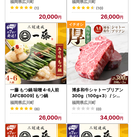
100g×2） / シャトーブリ
100]
福岡県広川町
福岡県広川町
アン [AFCN001-CP]
(1)
(10)
《お問合せ先》
20,000
26,000
広川町ふるさと納税サポート室
TEL：050-8890-9435
Mail：hirokawa@steamship.co.jp
受付時間：平日9:00〜17:00
※土曜日・日曜日・祝日および年末年始は対応いたしかねま
す。
一藤 もつ鍋 味噌 4-6人前
博多和牛シャトーブリアン
[AFCB009] もつ鍋
300g（100g×3） / シャ
トーブリアン ステーキ [A
福岡県広川町
福岡県広川町
FCN002]
(6)
(0)
26,000
34,000