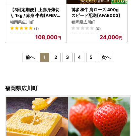
【3回定期便】上赤身薄切
博多和牛 肩ロース 400g
り 1kg / 赤身 牛肉[AFBV0
スピード配送[AFAE003]
64]
福岡県広川町
福岡県広川町
(1)
(0)
108,000
24,000
前へ
1
2
3
4
5
次へ
福岡県広川町