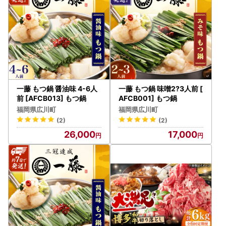
一藤 もつ鍋 醤油味 4-6人
一藤 もつ鍋 味噌2?3人前 [
前 [AFCB013] もつ鍋
AFCB001] もつ鍋
福岡県広川町
福岡県広川町
(2)
(2)
26,000
17,000