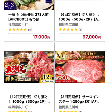
一藤 もつ鍋 醤油 2?3人前
【6回定期便】切り落とし
[AFCB005] もつ鍋
1000g（500g×2P）[AF
BO079]
福岡県広川町
福岡県広川町
(2)
(1)
17,000
97,000
【12回定期便】 切り落と
【3回定期便】サーロイン
し 1000g（500g×2P）[
ステーキ250g×1枚 [AFB
AFBO080]
O002]
福岡県広川町
福岡県広川町