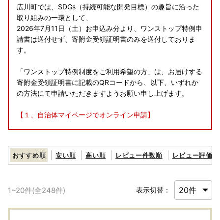
広川町では、SDGs（持続可能な開発目標）の趣旨に沿った
取り組みの一環として、
2026年7月11日（土）お申込み分より、ワンストップ特例申
請書は送付せず、寄附金受領証明書のみを送付しておりま
す。
「ワンストップ特例制度をご利用希望の方」は、お届けする
寄附金受領証明書に記載のQRコードから、以下、いずれか
の方法にて申請いただきますようお願い申し上げます。
【１、自治体マイページでオンライン申請】
マイナンバーカードをお持ちの方はもちろん、電子証明書の
有効期限が切れている方、マイナンバーカードをお持ちでな
おすすめ順
安い順
高い順
レビュー件数順
レビュー評価順
い方もご利用いただけます。
お申込情報をもとに、いつでもお手続き可能です。ぜひご活
用ください。
1
~
20
件(全
248
件)
表示切替：
自治体マイページはこちら↓↓
https://mypg.jp/guest/sign-in/#