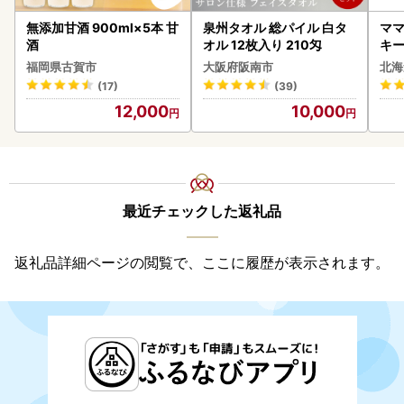
無添加甘酒 900ml×5本 甘
泉州タオル 総パイル 白タ
ママ
酒
オル 12枚入り 210匁
キ
ズ 
福岡県古賀市
大阪府阪南市
北海
0
(17)
(39)
12,000
10,000
最近チェックした返礼品
返礼品詳細ページの閲覧で、ここに履歴が表示されます。