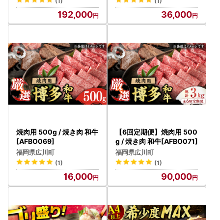
(1)
(1)
192,000
36,000
焼肉用 500g / 焼き肉 和牛
【6回定期便】焼肉用 500
[AFBO069]
g / 焼き肉 和牛[AFBO071]
福岡県広川町
福岡県広川町
(1)
(1)
16,000
90,000