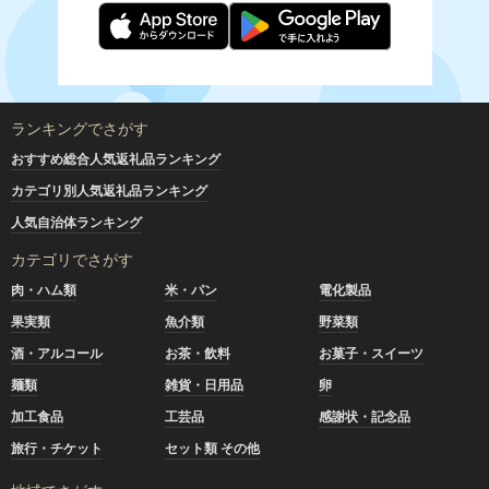
ランキングでさがす
おすすめ総合人気返礼品ランキング
カテゴリ別人気返礼品ランキング
人気自治体ランキング
カテゴリでさがす
肉・ハム類
米・パン
電化製品
果実類
魚介類
野菜類
酒・アルコール
お茶・飲料
お菓子・スイーツ
麺類
雑貨・日用品
卵
加工食品
工芸品
感謝状・記念品
旅行・チケット
セット類 その他