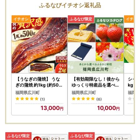
【２、申請書データをダウンロードして印刷・郵送】
ふるなびイチオシ返礼品
申請書データをダウンロードし、ご自身で印刷のうえ、必要
書類とあわせて町へお送りください。
『ワンストップ特例申請書用紙の送付先』
〒834-0115
福岡県八女郡広川町大字新代1804-1
広川町役場 自治防災課自治振興係 宛
【３、書類の発送を依頼する】
ご依頼いただくと、ワンストップ特例申請書を封書にて郵送
【うなぎの蒲焼】 うな
【有効期限なし！後から
シャイ
いたします。
ぎの蒲焼 約1kg (約500
ゆっくり特産品を選べる
kg【
g×2尾) [AFBS032-CP]
】福岡県広川町カタログ
月下
※郵送には最大2週間程度お時間をいただきます。お急ぎの
福岡県広川町
福岡県広川町
福岡県
ポイント
シャイ
場合は「1」または「2」をご利用ください。
(1)
(6)
AB00
13,000
10,000
何卒、本取り組みへのご理解とご協力を賜りますようお願い
申し上げます。
◆申請書類の送付について◆