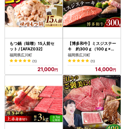
もつ鍋（味噌）15人前セ
【博多和牛】ミスジステー
ット / [AFAZ032]
キ 約300ｇ（100ｇ×3
ｐ） / ステーキ 希少部位
福岡県広川町
福岡県広川町
お肉 国産牛[AFBO094]
(1)
(1)
21,000
14,000