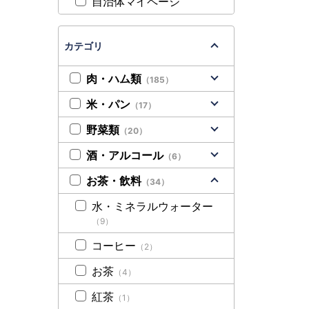
自治体マイページ
カテゴリ
肉・ハム類
（185）
米・パン
（17）
野菜類
（20）
酒・アルコール
（6）
お茶・飲料
（34）
水・ミネラルウォーター
（9）
コーヒー
（2）
お茶
（4）
紅茶
（1）