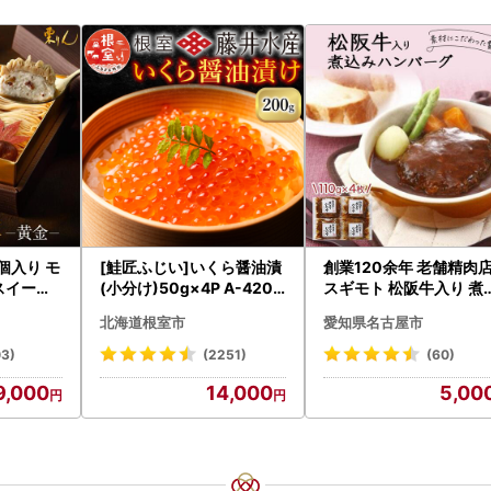
9個入り モ
[鮭匠ふじい]いくら醤油漬
創業120余年 老舗精肉
スイーツ
(小分け)50g×4P A-4209
スギモト 松阪牛入り 煮
ン 人気
5
み ハンバーグ 110g×4
北海道根室市
愛知県名古屋市
惣菜 お取り寄せ グルメ 
ンバーグ 冷凍
03)
(2251)
(60)
9,000
14,000
5,00