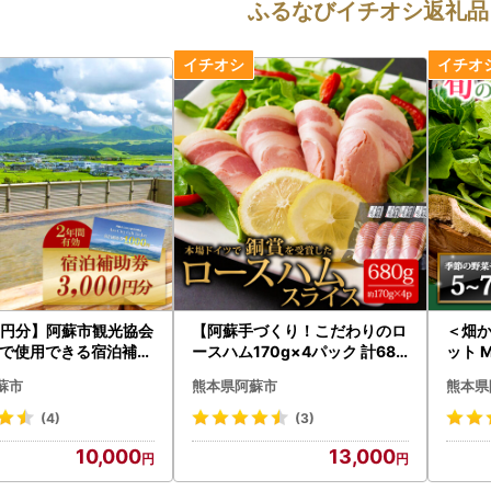
ふるなびイチオシ返礼品
00円分】阿蘇市観光協会
【阿蘇手づくり！こだわりのロ
＜畑
で使用できる宿泊補助
ースハム170g×4パック 計680
ット 
】
ｇ 小分けでお届け】 ひばり工
蘇市
熊本県阿蘇市
熊本県
房 ふるさと納税ハム ロースハ
ム ハムスライス 豚肉 ふるさと
(4)
(3)
納税ハム 阿蘇 惣菜 おつまみ ス
10,000
13,000
ライス 真空パック 冷蔵 金賞 冷
凍保存可能でコスパが良い 熊