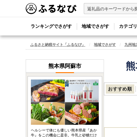
ランキングでさがす
地域でさがす
カテゴ
ふるさと納税サイト「ふるなび」
地域でさがす
九州地
熊
熊本県阿蘇市
おすすめ順
ヘルシーで体にも優しい熊本県産『あか
牛』をこの機会に是非。牛乳と砂糖だけ