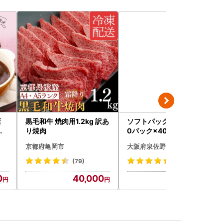
店
黒毛和牛 焼肉用1.2kg 訳あ
ソフトパックティッシュ 6
込
り焼肉
0パック×400枚
枚
京都府亀岡市
大阪府泉佐野市
ハ
(79)
(51)
0
40,000
10,000