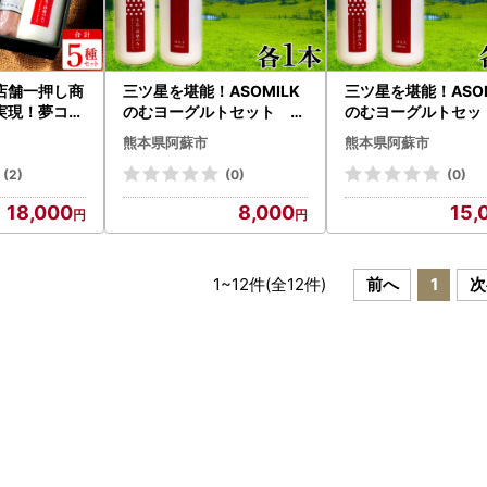
店舗一押し商
三ツ星を堪能！ASOMILK
三ツ星を堪能！ASOM
実現！夢コラ
のむヨーグルトセット 各
のむヨーグルトセッ
品 5点 セッ
1本ずつ 計2本セット 阿
2本ずつ 計4本セッ
熊本県阿蘇市
熊本県阿蘇市
20g×1個 A
蘇ミルク 阿部牧場 ASOMI
蘇ミルク 阿部牧場 ASOMI
ml×1本 ベー
LK のむヨーグルト セット
LK のむヨーグルト セット
(2)
(0)
(0)
60g～290
ミシュラン 3つ星 受賞 牛
ミシュラン 3つ星 受
18,000
8,000
15,
り工房 ミルク
乳 牧場 牧場直送 人気 お取
乳 牧場 牧場直送 人
 飲むヨーグ
り寄せ ギフト 贈り物 おす
り寄せ ギフト 贈り物
1本 完熟 とま
すめ 搾りたて 贅沢 濃厚 乳
すめ 搾りたて 贅沢 濃
0g×1本 取
製品 新鮮 国産 お礼 御礼 熊
製品 新鮮 国産 お礼 
1
~
12
件(全
12
件)
前へ
1
次
 ギフト 手土
本県 阿蘇市
本県 阿蘇市