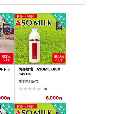
ルト 8
阿部牧場 ASOMILK800
ml×1本
熊本県阿蘇市
(0)
000
6,000