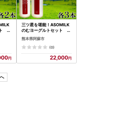
ILK
三ツ星を堪能！ASOMILK
ト 各
のむヨーグルトセット 各
ト 阿
3本ずつ 計6本セット 阿
熊本県阿蘇市
蘇ミルク 阿部牧場 ASOMI
LK のむヨーグルト セット
(0)
賞 牛
ミシュラン 3つ星 受賞 牛
000
22,000
気 お取
乳 牧場 牧場直送 人気 お取
 おす
り寄せ ギフト 贈り物 おす
厚 乳
すめ 搾りたて 贅沢 濃厚 乳
御礼 熊
製品 新鮮 国産 お礼 御礼 熊
へ
本県 阿蘇市