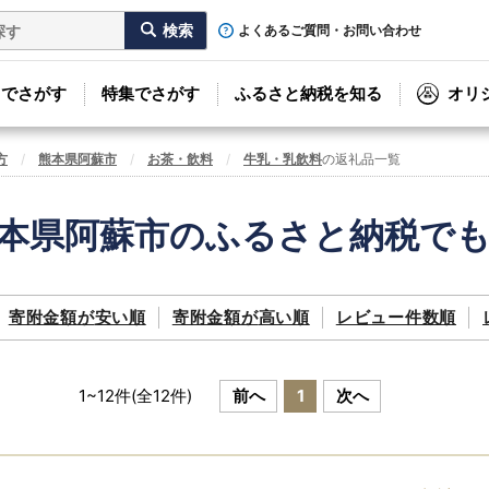
よくあるご質問・お問い合わせ
リでさがす
特集でさがす
ふるさと納税を知る
オリ
方
熊本県阿蘇市
お茶・飲料
牛乳・乳飲料
の返礼品一覧
本県阿蘇市のふるさと納税で
寄附金額が
安い順
寄附金額が
高い順
レビュー件数順
1
~
12
件(全
12
件)
前へ
1
次へ