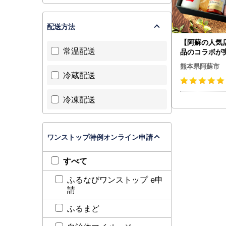
配送方法
【阿蘇の人気
常温配送
品のコラボが
ボセット】加工
熊本県阿蘇市
ト プレスハム3
冷蔵配送
SOMILK800
コンブロック2
冷凍配送
ｇ×1個 ひば
阿部牧場 牛乳
ルト800ml×
とケチャップ30
ワンストップ特例オンライン申請
り寄せ 贈答用
産
すべて
ふるなびワンストップ e申
請
ふるまど