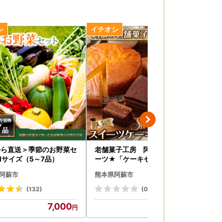
から直送＞季節のお野菜セ
老舗菓子工房 阿蘇の人気スイ
あか
Mサイズ（5～7品）
ーツ★「ケーキセット」
4個
阿蘇市
熊本県阿蘇市
熊
(132)
(0)
7,000
20,000