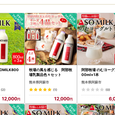
本県 阿蘇市
MILK800
牧場の風を感じる 阿部牧
阿部牧場 のむヨーグ
ト
場乳製品色々セット
00ml×1本
熊本県阿蘇市
熊本県阿蘇市
(2)
(1)
(0)
12,000
12,000
6,