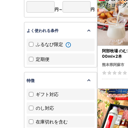
円～
円
よく使われる条件
ふるなび限定
阿部牧場 のむ
00ml×2本
定期便
熊本県阿蘇市
特徴
ギフト対応
のし対応
在庫切れを含む