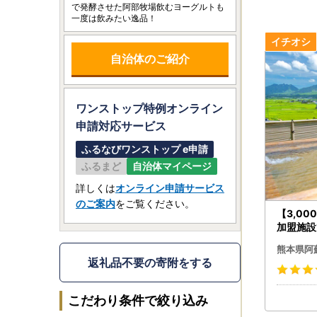
で発酵させた阿部牧場飲むヨーグルトも
一度は飲みたい逸品！
自治体のご紹介
ワンストップ特例オンライン
申請
対応サービス
ふるなびワンストップ e申請
ふるまど
自治体マイページ
詳しくは
オンライン申請サービス
のご案内
をご覧ください。
【3,0
加盟施設
券【旅行
熊本県阿
返礼品不要の寄附をする
こだわり条件で絞り込み