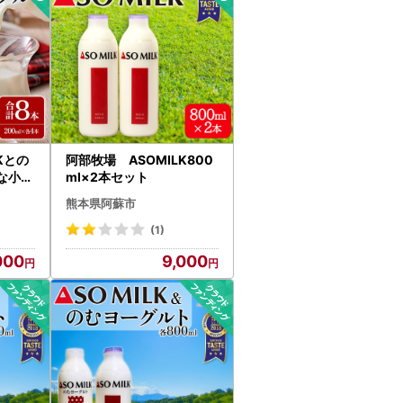
Kとの
阿部牧場 ASOMILK800
な小分
ml×2本セット
計8本
熊本県阿蘇市
(1)
000
9,000