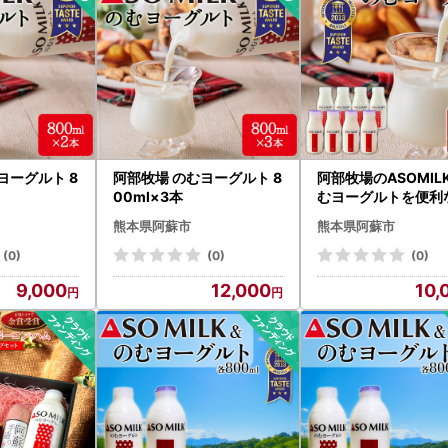
ヨーグルト 8
阿部牧場 のむヨーグルト 8
阿部牧場のASOMIL
00ml×3本
むヨーグルトを便利
けでお届け！各4本 
熊本県阿蘇市
熊本県阿蘇市
セット
(0)
(0)
(0)
9,000
12,000
10,