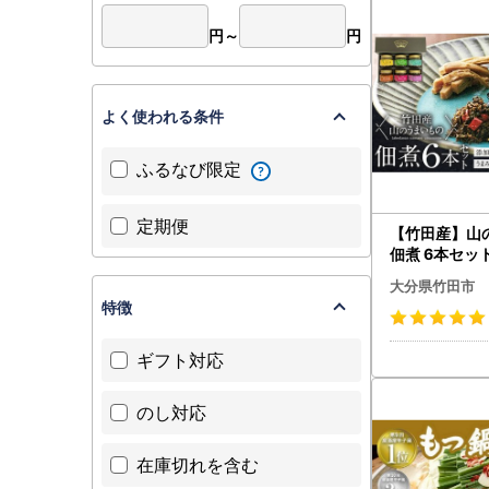
円～
円
よく使われる条件
ふるなび限定
定期便
【竹田産】山
佃煮 6本セッ
用 しそ 竹の子
大分県竹田市
き ちょろぎ 黒
特徴
ギフト対応
のし対応
在庫切れを含む