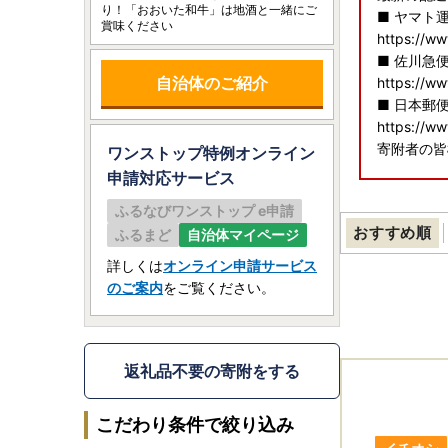
り！「おおいた和牛」は地酒と一緒にご
■ ヤマト
賞味ください
https://ww
■ 佐川急
自治体のご紹介
https://ww
■ 日本郵
https://ww
寄附者の皆
ワンストップ特例オンライン
申請
対応サービス
ふるなびワンストップ e申請
＜寄附額変
おすすめ順
ふるまど
自治体マイページ
竹田市ふる
一部返礼品
詳しくは
オンライン申請サービス
予めご了承
のご案内
をご覧ください。
＜オンライ
当自治体
寄附後の申
返礼品不要の寄附をする
複数自治体
こだわり条件で絞り込み
▼▼▼自治