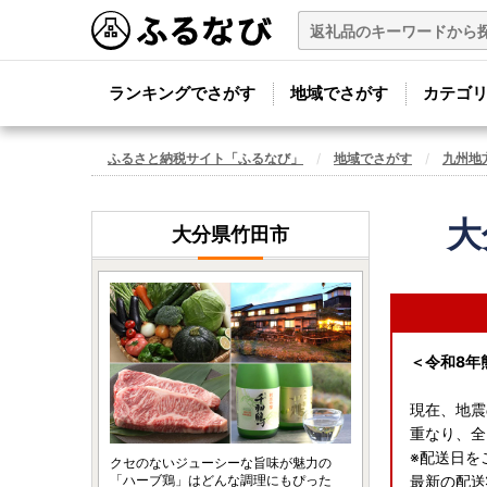
ランキングでさがす
地域でさがす
カテゴ
ふるさと納税サイト「ふるなび」
地域でさがす
九州地
大
大分県竹田市
＜令和8年
現在、地震
重なり、全
※配送日を
クセのないジューシーな旨味が魅力の
「ハーブ鶏」はどんな調理にもぴった
最新の配送