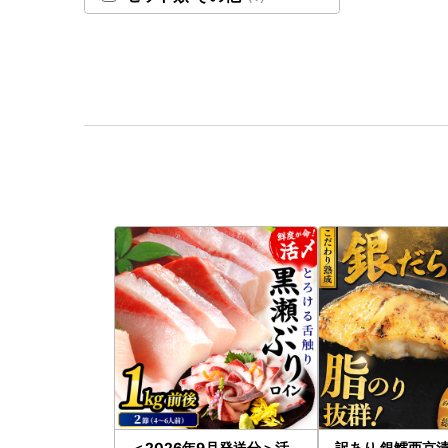
＜2026年9月発送分＞活
訳あり 銀鱈西京漬