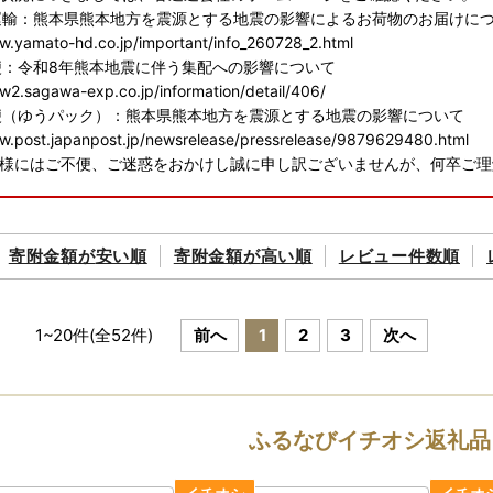
運輸：熊本県熊本地方を震源とする地震の影響によるお荷物のお届けに
w.yamato-hd.co.jp/important/info_260728_2.html
便：令和8年熊本地震に伴う集配への影響について
w2.sagawa-exp.co.jp/information/detail/406/
便（ゆうパック）：熊本県熊本地方を震源とする地震の影響について
w.post.japanpost.jp/newsrelease/pressrelease/9879629480.html
様にはご不便、ご迷惑をおかけし誠に申し訳ございませんが、何卒ご理
更のご案内＞
寄附金額が
安い順
寄附金額が
高い順
レビュー件数順
さと納税を応援いただきありがとうございます。
につきましては2025年5月12日より寄附額を変更いたしました。
の上、お申込み頂きますようお願い申し上げます。
1
~
20
件(全
52
件)
前へ
1
2
3
次へ
ンワンストップ特例申請＞
はオンラインワンストップ申請対象自治体です。
請など、オンラインにて対応が可能です。
の寄附もまとめて申請ができ、変更届もオンライン上で完結します。
ふるなびイチオシ返礼品
体マイページはこちらから▼▼▼