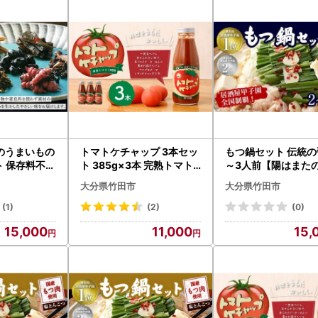
のうまいもの
トマトケチャップ 3本セッ
もつ鍋セット 伝統の
ト 保存料不使
ト 385g×3本 完熟トマト
～3人前【陽はまた
 きくらげ ふ
大分県 竹田市
】
大分県竹田市
大分県竹田市
豆 梅干
(1)
(2)
(0)
15,000
11,000
15,