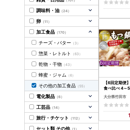
（101）
調味料・油
（24）
卵
（11）
加工食品
（170）
チーズ・バター
（3）
惣菜・レトルト
（63）
乾物・干物
（43）
蜂蜜・ジャム
（6）
【6回定期便】
その他の加工食品
（55）
食べ比べ 4～5
とんこつ 味
電化製品
大分県竹田市
（6）
のぼる】
工芸品
（14）
旅行・チケット
（112）
セット類 その他
（1）