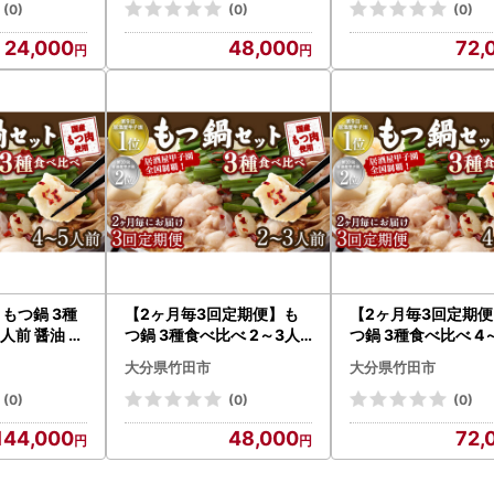
(0)
(0)
(0)
24,000
48,000
72,
もつ鍋 3種
【2ヶ月毎3回定期便】も
【2ヶ月毎3回定期
人前 醤油 塩
つ鍋 3種食べ比べ 2～3人
つ鍋 3種食べ比べ 4
噌【陽はまた
前 醤油 塩とんこつ 味噌【
前 醤油 塩とんこつ 
大分県竹田市
大分県竹田市
陽はまたのぼる】
陽はまたのぼる】
(0)
(0)
(0)
144,000
48,000
72,