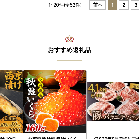
1
~
20
件(全
52
件)
前へ
1
2
3
おすすめ返礼品
け 10切
北海道産 秋鮭 醤油いくら
《2026年9月発送》宮