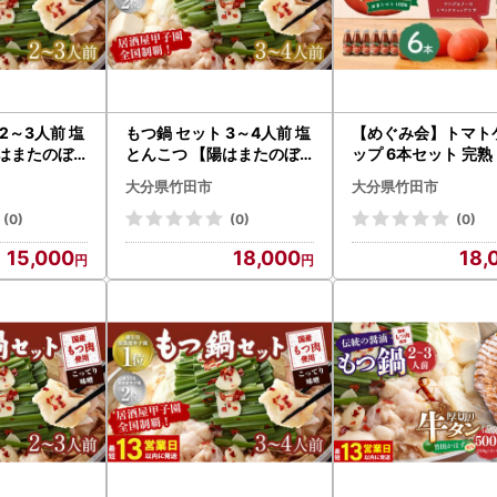
2～3人前 塩
もつ鍋 セット 3～4人前 塩
【めぐみ会】トマト
陽はまたのぼ
とんこつ 【陽はまたのぼ
ップ 6本セット 完
る】
手作り
大分県竹田市
大分県竹田市
(0)
(0)
(0)
15,000
18,000
18,