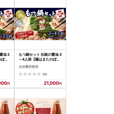
醤油 2
もつ鍋セット 伝統の醤油 3
のぼる
～4人前【陽はまたのぼる
】
大分県竹田市
(0)
000
21,000