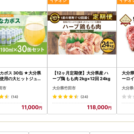
pg.jp/
カボス 30缶 ★大分県
【12ヶ月定期便】大分県産 ハ
大分県
使用の大ヒットジュー
ーブ鶏 もも肉 2kg×12回 24kg
ーロイ
枚】
田市
大分県竹田市
大分県
(14)
(24)
11,000
118,000