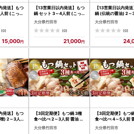
以内発送】もつ
【13営業日以内発送】もつ
【13営業日以内発送
人前 (こって
鍋 セット 3～4人前 (こっ
鍋 (伝統の醤油) 2
はまたのぼる
てり味噌)【陽はまたのぼ
＆ 竹田かぼす 厚切り
大分県竹田市
大分県竹田市
る】
ン 250g×2 セット
(0)
(0)
(0)
15,000
21,000
24,
以内発送】もつ
【3回定期便】もつ鍋 3種
【3回定期便】もつ鍋
) 2～3人
食べ比べ 2～3人前 醤油 塩
食べ比べ 4～5人前 
す 厚切り 牛
とんこつ 味噌【陽はまた
とんこつ 味噌【陽は
大分県竹田市
大分県竹田市
のぼる】
のぼる】