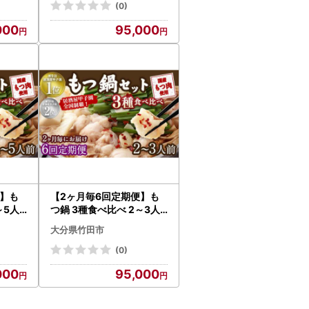
(0)
000
95,000
便】も
【2ヶ月毎6回定期便】も
～5人
つ鍋 3種食べ比べ 2～3人
味噌【
前 醤油 塩とんこつ 味噌【
大分県竹田市
陽はまたのぼる】
(0)
000
95,000