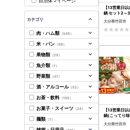
自治体マイページ
【13営業日
鍋 セット2～3
り味噌)【陽
カテゴリ
大分県竹田市
】
肉・ハム類
（545）
米・パン
（68）
果物類
（29）
魚介類
（1）
野菜類
（47）
酒・アルコール
（52）
お茶・飲料
（105）
お菓子・スイーツ
（24）
【13営業日
鍋(こってり味噌
麺類
（7）
前 ＆ 竹田かぼ
大分県竹田市
タン 250g×2
雑貨・日用品