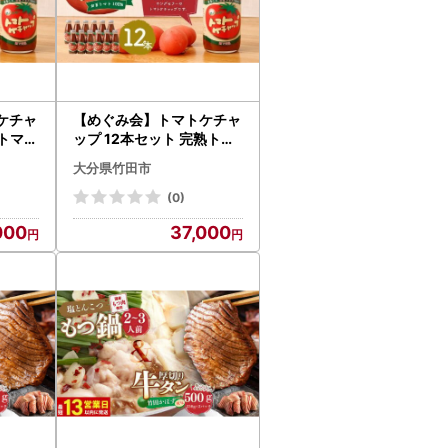
ケチャ
【めぐみ会】トマトケチャ
熟トマト
ップ 12本セット 完熟トマ
ト 手作り
大分県竹田市
(0)
000
37,000