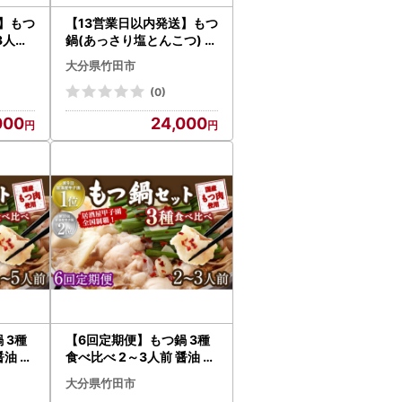
】もつ
【13営業日以内発送】もつ
～3人前
鍋(あっさり塩とんこつ) 2
 牛タ
～3人前 ＆ 竹田かぼす 厚
大分県竹田市
切り 牛タン 250g×2
(0)
000
24,000
 3種
【6回定期便】もつ鍋 3種
醤油 塩
食べ比べ 2～3人前 醤油 塩
また
とんこつ 味噌【陽はまた
大分県竹田市
のぼる】