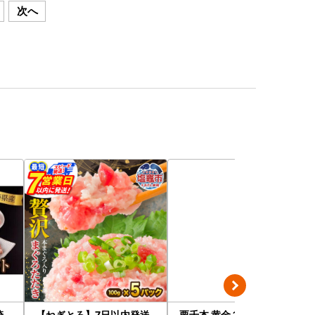
次へ
崎
【ねぎとろ】7日以内発送
栗千本 黄金 1箱 9個入り モ