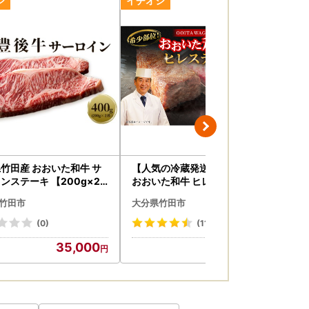
竹田産 おおいた和牛 サ
【人気の冷蔵発送】希少部位！
【
ンステーキ 【200g×2
おおいた和牛 ヒレステーキ 15
産 
0g×3枚 450g
竹田市
大分県竹田市
大
(0)
(11)
35,000
30,000