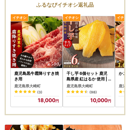
※お礼の品の確認及び送付等を行うため「申込者情報」及び
ふるなびイチオシ返礼品
「寄附情報」等を本事業を連携して実施する株式会社JTBに
通知します。
---------------------------------------------------------------
-------------------
■大崎町のふるさと納税についてのお問い合わせはこちら
対応窓口：大崎町ふるさと納税コールセンター
【平日】8：30～17：30 【土日・祝祭日】10：00～17：0
0（1/1～1/3は休業）
鹿児島黒牛霜降りすき焼
干し芋 6個セット 鹿児
かご
電話番号：050-3185-9429
き用
島県産 紅はるか 使用 |
干し芋
メ－ルで問い合わせ先：外部サイトへ
リンク
します
鹿児島県大崎町
鹿児島県大崎町
鹿児島
(3)
(98)
18,000
10,000