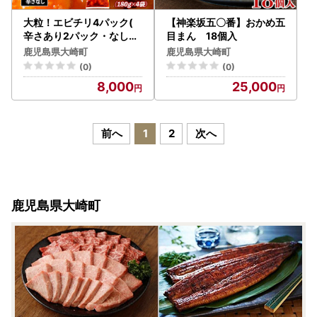
大粒！エビチリ4パック(
【神楽坂五〇番】おかめ五
辛さあり2パック・なし2
目まん 18個入
パック)
鹿児島県大崎町
鹿児島県大崎町
(0)
(0)
8,000
25,000
前へ
1
2
次へ
鹿児島県大崎町