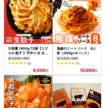
大容量 1400g 72個【スズ
鬼嫁のミートソース 8人
エの 餃子 】手作り 生 ぎょ
前（200g×4パック）
うざ（冷凍）| ぎょうざ
鹿児島県大崎町
鹿児島県大崎町
(3)
(1)
8,000
10,000