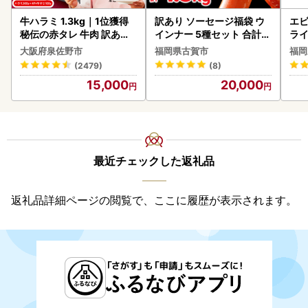
牛ハラミ 1.3kg｜1位獲得
訳あり ソーセージ福袋 ウ
エビ
秘伝の赤タレ 牛肉 訳あり
インナー 5種セット 合計4.
ラ
焼肉 BBQ
5kg ソーセージ
大阪府泉佐野市
福岡県古賀市
福岡
(2479)
(8)
15,000
20,000
最近チェックした返礼品
返礼品詳細ページの閲覧で、ここに履歴が表示されます。