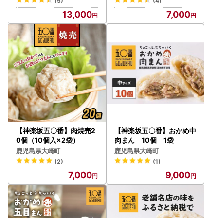
(5)
(4)
13,000
7,000
【神楽坂五〇番】肉焼売2
【神楽坂五〇番】おかめ中
0個（10個入×2袋）
肉まん 10個 1袋
鹿児島県大崎町
鹿児島県大崎町
(2)
(1)
7,000
9,000