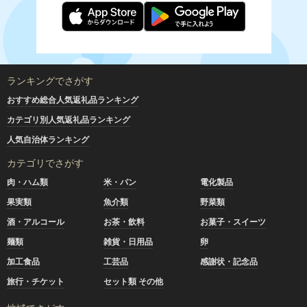
ランキングでさがす
おすすめ総合人気返礼品ランキング
カテゴリ別人気返礼品ランキング
人気自治体ランキング
カテゴリでさがす
肉・ハム類
米・パン
電化製品
果実類
魚介類
野菜類
酒・アルコール
お茶・飲料
お菓子・スイーツ
麺類
雑貨・日用品
卵
加工食品
工芸品
感謝状・記念品
旅行・チケット
セット類 その他