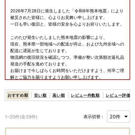
2026年7月28日に発生しました「令和8年熊本地震」により
被災された皆様に、心よりお見舞い申し上げます。
一日も早い復旧と、皆様の安全を心よりお祈りいたします。
このたび発生いたしました熊本地震の影響により、
現在、熊本県一部地域への配送が停止、および九州全域への
配送に遅延が生じております。
物流網の復旧状況を確認しつつ、準備が整い次第順次返礼品
発送の手配を進めております。
お届けまで今しばらくお時間をいただけますよう、何卒ご理
解とご協力を賜りますようお願い申し上げます。
---------------------------------------------------------------
おすすめ順
安い順
高い順
レビュー件数順
レビュー評価順
----------------
【個人情報の取り扱いについて】
1
~
20
件(全
39
件)
表示切替：
※お寄せ頂いた個人情報は、寄附申込先の自治体が寄附金の
受付及び入金に係る確認・連絡等に利用するものであり、
それ以外の目的で使用するものではありません。