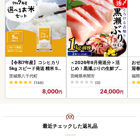
【令和7年産】コシヒカリ
＜2026年9月発送分＞活
おせ
5kg スピード発送 精米 5k
じめ！黒瀬ぶりの生鮮ブリ
迎
g x 1袋 白米 茨城県 八千代
ロイン2節（1.0kg前後）_
茨城県八千代町
宮崎県串間市
福岡
町
K001-012-2609
(146)
(0)
8,000
24,000
最近チェックした返礼品