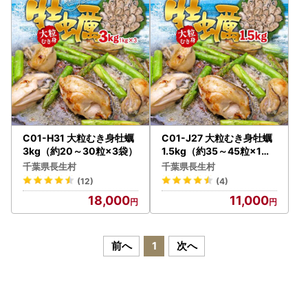
C01-H31 大粒むき身牡蠣
C01-J27 大粒むき身牡蠣
3kg（約20～30粒×3袋）
1.5kg（約35～45粒×1袋
）
千葉県長生村
千葉県長生村
(12)
(4)
18,000
11,000
前へ
1
次へ