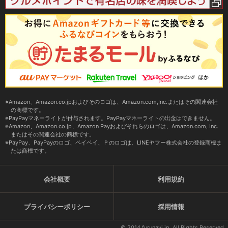
Amazon、Amazon.co.jpおよびそのロゴは、Amazon.com,Inc.またはその関連会社
の商標です。
PayPayマネーライトが付与されます。PayPayマネーライトの出金はできません。
Amazon、Amazon.co.jp、Amazon Payおよびそれらのロゴは、Amazon.com, Inc.
またはその関連会社の商標です。
PayPay、PayPayのロゴ、ペイペイ、Ｐのロゴは、LINEヤフー株式会社の登録商標ま
たは商標です。
会社概要
利用規約
プライバシーポリシー
採用情報
© 2014 furunavi.jp, All Rights Reserved.