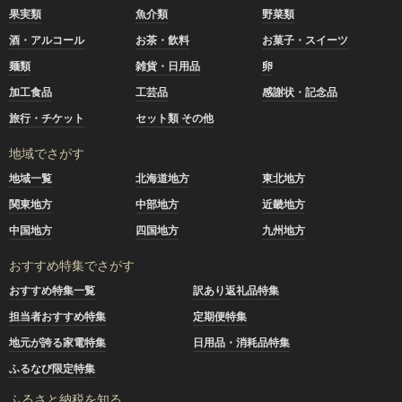
果実類
魚介類
野菜類
酒・アルコール
お茶・飲料
お菓子・スイーツ
麺類
雑貨・日用品
卵
加工食品
工芸品
感謝状・記念品
旅行・チケット
セット類 その他
地域でさがす
地域一覧
北海道地方
東北地方
関東地方
中部地方
近畿地方
中国地方
四国地方
九州地方
おすすめ特集でさがす
おすすめ特集一覧
訳あり返礼品特集
担当者おすすめ特集
定期便特集
地元が誇る家電特集
日用品・消耗品特集
ふるなび限定特集
ふるさと納税を知る