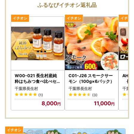
ふるなびイチオシ返礼品
W00-021 長生村産純
C01-J26 スモークサー
AH0
粋はちみつ食べ比べセッ
モン（100g×6パック）
長生
ト（70g×3）
千葉県長生村
千葉県長生村
千葉県
(1)
(3)
8,000
11,000