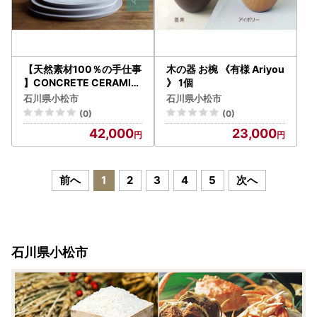
【天然素材100％の手仕事
木の器 お椀 《有様 Ariyou
】CONCRETE CERAMIC
》 1個
Plate L 皿 九谷焼
石川県小松市
石川県小松市
(0)
(0)
42,000
23,000
前へ
1
2
3
4
5
次へ
石川県小松市