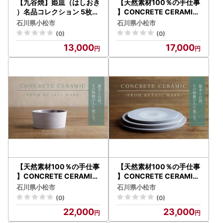
【九谷焼】姫皿（はしおき
【天然素材100％の手仕事
）名品コレクション 5枚セ
】CONCRETE CERAMIC
ット 箸置き
Cup S カップ 九谷焼
石川県小松市
石川県小松市
(0)
(0)
13,000
17,000
【天然素材100％の手仕事
【天然素材100％の手仕事
】CONCRETE CERAMIC
】CONCRETE CERAMIC
Bowl ボウル 九谷焼
Plate S 皿 九谷焼
石川県小松市
石川県小松市
(0)
(0)
22,000
23,000