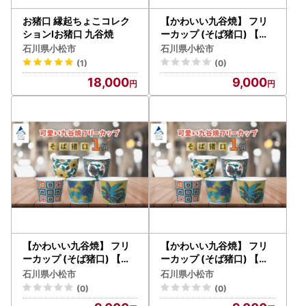
お猪口 縁起ちょこコレク
【かわいい九谷焼】 フリ
ションⅠお猪口 九谷焼
ーカップ (そば猪口) 【石
畳文】 | 石川県 小松市 【
石川県小松市
石川県小松市
打田平太郎商店】
(1)
(0)
18,000
9,000
【かわいい九谷焼】 フリ
【かわいい九谷焼】 フリ
ーカップ (そば猪口) 【土
ーカップ (そば猪口) 【万
坡に牡丹文】 | 石川県 小松
年青】 | 石川県 小松市 【
石川県小松市
石川県小松市
市 【打田平太郎商店】
打田平太郎商店】
(0)
(0)