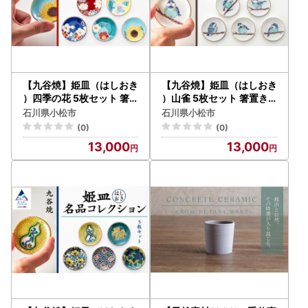
【九谷焼】姫皿（はしおき
【九谷焼】姫皿（はしおき
）四季の花 5枚セット 箸
）山雀 5枚セット 箸置き
置き 打田平太郎商店
打田平太郎商店
石川県小松市
石川県小松市
(0)
(0)
13,000
13,000