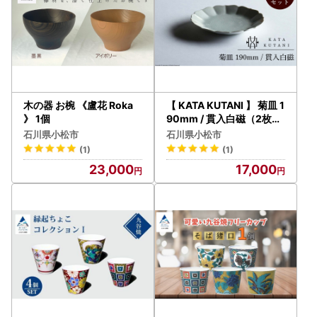
木の器 お椀 《盧花 Roka
【 KATA KUTANI 】 菊皿 1
》 1個
90mm / 貫入白磁（2枚セ
ット）九谷焼 09-02
石川県小松市
石川県小松市
(1)
(1)
23,000
17,000