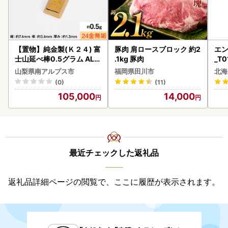
【置物】純金製(Ｋ２４) 富
豚肉 肩ロースブロック 約2
エン
士山延べ棒0.5グラム ALP
.1kg 豚肉
_T0
BK181
山梨県南アルプス市
福岡県田川市
北海
(0)
(11)
105,000
14,000
最近チェックした返礼品
返礼品詳細ページの閲覧で、ここに履歴が表示されます。