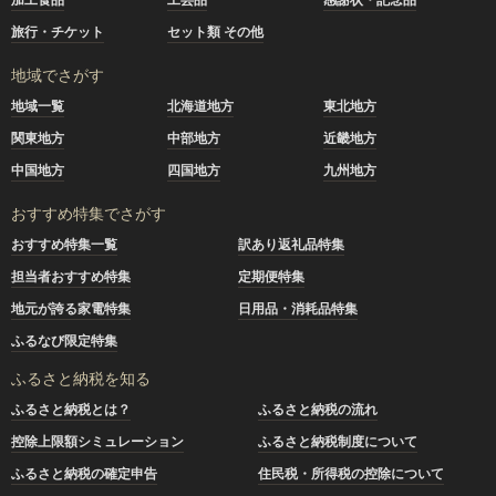
旅行・チケット
セット類 その他
地域でさがす
地域一覧
北海道地方
東北地方
関東地方
中部地方
近畿地方
中国地方
四国地方
九州地方
おすすめ特集でさがす
おすすめ特集一覧
訳あり返礼品特集
担当者おすすめ特集
定期便特集
地元が誇る家電特集
日用品・消耗品特集
ふるなび限定特集
ふるさと納税を知る
ふるさと納税とは？
ふるさと納税の流れ
控除上限額シミュレーション
ふるさと納税制度について
ふるさと納税の確定申告
住民税・所得税の控除について