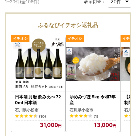
1
~
20
件(全
106
件)
表示切替：
ふるなびイチオシ返礼品
日本酒 月暦 飲み比べ 72
ゆめみづほ 5kg 令和7年
【嬉
0ml 日本酒
産
制限ロ
わせ 
石川県小松市
石川県小松市
石川県
パン
(10)
(1)
31,000
13,000