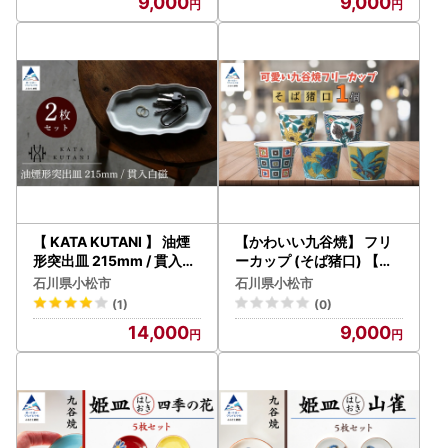
9,000
9,000
【 KATA KUTANI 】 油煙
【かわいい九谷焼】 フリ
形突出皿 215mm / 貫入白
ーカップ (そば猪口) 【色
磁（2枚セット）九谷焼 15
絵牡丹図】 九谷焼 酒器 |
石川県小松市
石川県小松市
-02
石川県 小松市 【打田平太
(1)
(0)
郎商店】
14,000
9,000