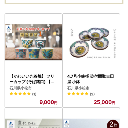
【かわいい九谷焼】 フリ
4.7号小鉢揃 染付間取吉田
ーカップ (そば猪口) 【亀
屋 小鉢
甲紋牡丹蝶図】 | 石川県 小
石川県小松市
石川県小松市
松市 【打田平太郎商店】
(1)
(2)
9,000
25,000