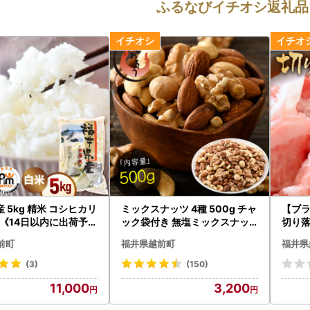
ふるなびイチオシ返礼品
ヒカリ
ミックスナッツ 4種 500g チャ
【ブ
《14日以内に出荷予定
ック袋付き 無塩ミックスナッ
切り落
a015]
ツ！ [e70-a021]
e02-
前町
福井県越前町
福井県
(3)
(150)
11,000
3,200