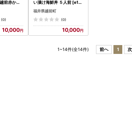
い漬け海鮮丼 ５人前 [e15-
a009] 冷凍 海鮮丼 海鮮丼
福井県越前町
5-a0
の具 海鮮丼漬けカレイ
(0)
(0)
10,000
10,000
1
~
14
件(全
14
件)
前へ
1
次