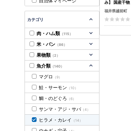
自治体マイページ
み】 国産干物 越前赤かれ
い 5尾 焼きカレイ 干物 干
福井県越前町
物 干物 干物 干物 [e1
06]
カテゴリ
肉・ハム類
（115）
米・パン
（86）
果物類
（2）
魚介類
（140）
マグロ
（9）
鮭・サーモン
（10）
鯛・のどぐろ
（6）
サンマ・アジ・サバ
（4）
ヒラメ・カレイ
（14）
ウナギ・穴子