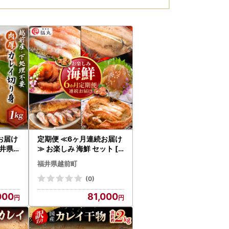
お届け
定期便 ≪6ヶ月連続お届け
井県
≫ お楽しみ 海鮮 セット [e
な越
15-g002]
福井県越前町
（無塩
 たっぷ
(0)
ラ凍結
000
81,000