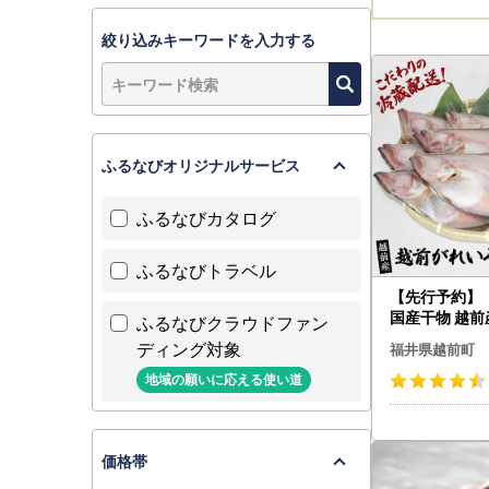
絞り込みキーワードを入力する
ふるなびオリジナルサービス
ふるなびカタログ
ふるなびトラベル
【先行予約】
国産干物 越前
ふるなびクラウドファン
中）6枚 熟成
ディング対象
福井県越前町
6年9月以降順次
3-a005]
地域の願いに応える使い道
価格帯