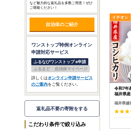
など魅力的な返礼品を多数ご用意！ぜひ
ご堪能ください！
自治体のご紹介
ワンストップ特例オンライン
申請
対応サービス
ふるなびワンストップ e申請
ふるまど
自治体マイページ
詳しくは
オンライン申請サービス
のご案内
をご覧ください。
令和7年産 5kg 精米 コシ
福井県産
》 [e66-
福井県越
返礼品不要の寄附をする
こだわり条件で絞り込み