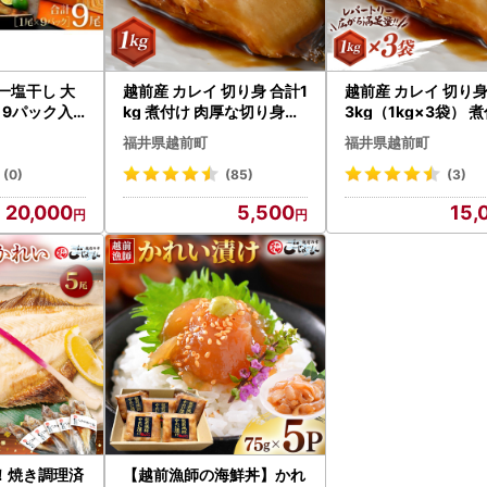
一塩干し 大
越前産 カレイ 切り身 合計1
越前産 カレイ 切り身
 9パック入
kg 煮付け 肉厚な切り身か
3kg（1kg×3袋） 
g【カレイ か
れい （無塩）【 魚 煮魚 切
肉厚な切り身かれい 
福井県越前町
福井県越前町
小分け 無添加
身 魚の切り身 煮付け 】 [e
塩）【 魚 煮魚 切身
a090]
15-a057]
り身 煮付け 】 [e15-
(0)
(85)
(3)
]
20,000
5,500
15,
！焼き調理済
【越前漁師の海鮮丼】かれ