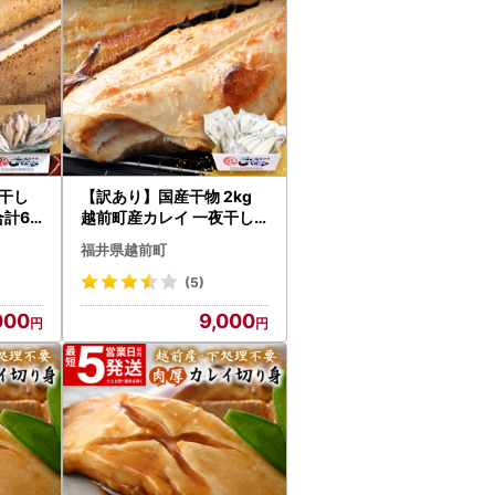
干し
【訳あり】国産干物 2kg
合計6
越前町産カレイ 一夜干し
カレイ
無添加 15尾以上【無添加
福井県越前町
産地直送 冷凍 小分け 海鮮
】 [e15-a021]
(5)
000
9,000