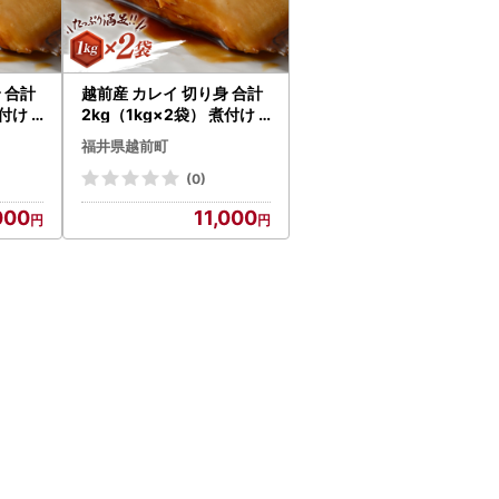
 合計
越前産 カレイ 切り身 合計
煮付け
2kg（1kg×2袋） 煮付け
（無
肉厚な切り身かれい （無
福井県越前町
 魚の切
塩）【 魚 煮魚 切身 魚の切
a033
り身 煮付け 】 [e15-a032
(0)
]
000
11,000