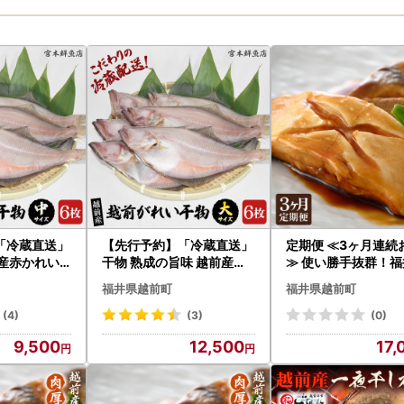
「冷蔵直送」
【先行予約】「冷蔵直送」
定期便 ≪3ヶ月連続
産赤かれい (
干物 熟成の旨味 越前産赤
≫ 使い勝手抜群！福
の旨味【202
かれい (大）6枚【2026年
網元漁師が厳選 肉厚
福井県越前町
福井県越前町
発送】 [e4
9月以降順次発送】 魚 [e4
前産カレイの切り身
3-a004]
）1kg × 3回 計3kg
(4)
(3)
(0)
り 焼き魚 煮付け バ
9,500
12,500
17,
便利 [e15-a034]