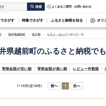
よくあるご質問・お問い合わせ
リでさがす
特集でさがす
ふるさと納税を知る
オリ
方
福井県越前町
魚介類
ヒラメ・カレイ
の返礼品一覧
井県越前町のふるさと納税で
寄附金額が
安い順
寄附金額が
高い順
レビュー件数順
1
~
14
件(全
14
件)
前へ
1
次へ