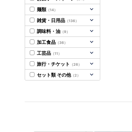
麺類
（14）
雑貨・日用品
（136）
調味料・油
（9）
加工食品
（36）
工芸品
（11）
旅行・チケット
（26）
セット類 その他
（2）