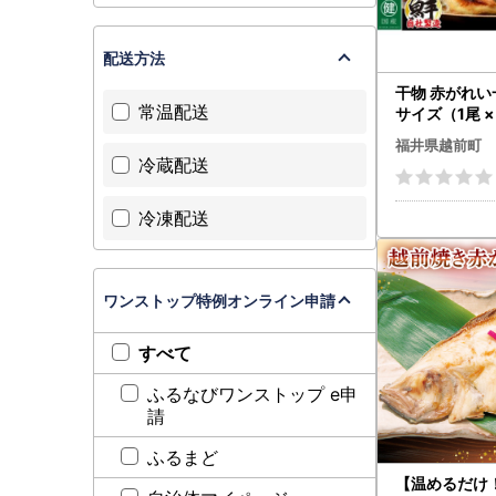
配送方法
干物 赤がれい
常温配送
サイズ（1尾 ×
り）1尾約170
福井県越前町
れい ひもの 
冷蔵配送
冷凍】 [e04-
冷凍配送
ワンストップ特例オンライン申請
すべて
ふるなびワンストップ e申
請
ふるまど
【温めるだけ