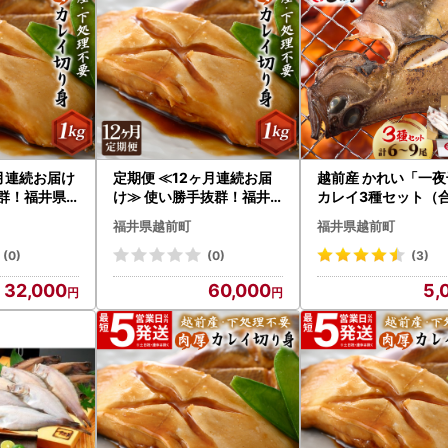
月連続お届け
定期便 ≪12ヶ月連続お届
越前産 かれい「一夜
抜群！福井県
け≫ 使い勝手抜群！福井
カレイ3種セット（
選 肉厚な越
県網元漁師が厳選 肉厚な
～9尾）」【かれい 
福井県越前町
福井県越前町
切り身（無塩
越前産カレイの切り身（無
鰈】 [e15-a001]
計6kg 【 たっ
塩）1kg × 12回 計12kg 【
(0)
(0)
(3)
煮付け バラ凍
たっぷり 焼き魚 煮付け バ
32,000
60,000
5,
-b012]
ラ凍結便利 】 [e15-e004]