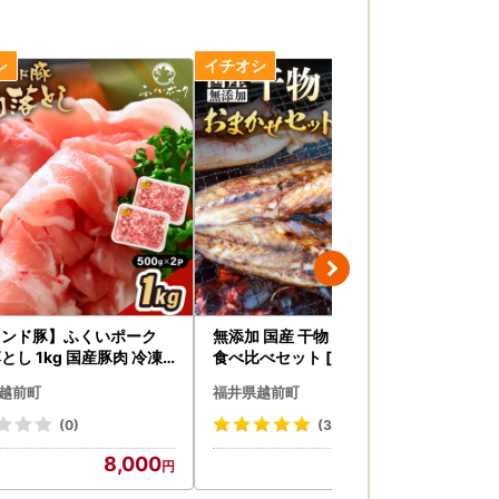
ランド豚】ふくいポーク
無添加 国産 干物 おまかせ6種
油
とし 1kg 国産豚肉 冷凍 [
食べ比べセット [e80-a008]
揚げ
a031]
ット
越前町
福井県越前町
福
(0)
(3)
8,000
11,000