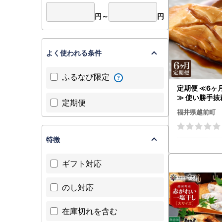
円～
円
よく使われる条件
ふるなび限定
定期便 ≪6ヶ
≫ 使い勝手
定期便
網元漁師が厳
福井県越前町
前産カレイの
）1kg × 6回 
ぷり 焼き魚 
特徴
結便利 】 [e15
ギフト対応
のし対応
在庫切れを含む