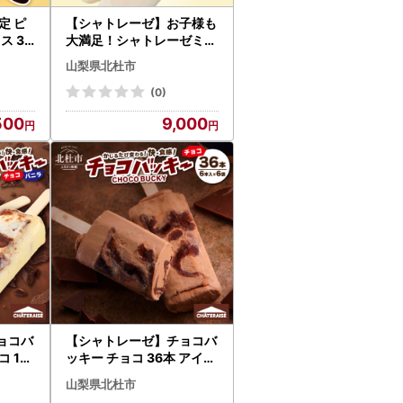
定 ピ
【シャトレーゼ】お子様も
ス 3
大満足！シャトレーゼミニ
アイスセット18個入り [h3
山梨県北杜市
67]
(0)
500
9,000
ョコバ
【シャトレーゼ】チョコバ
 12
ッキー チョコ 36本 アイス
28]
アイス [h028]
山梨県北杜市