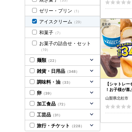
（35）
コレート おす
やつ 山梨県 北杜
ゼリー・プリン
（1）
アイスクリーム
（29）
和菓子
（7）
お菓子の詰合せ・セット
（19）
麺類
（22）
雑貨・日用品
（348）
調味料・油
（33）
【シャトレー
！お子様が喜
卵
（39）
エティセット
山梨県北杜市
ーム 詰め合わせ
加工食品
（72）
工芸品
（31）
旅行・チケット
（228）