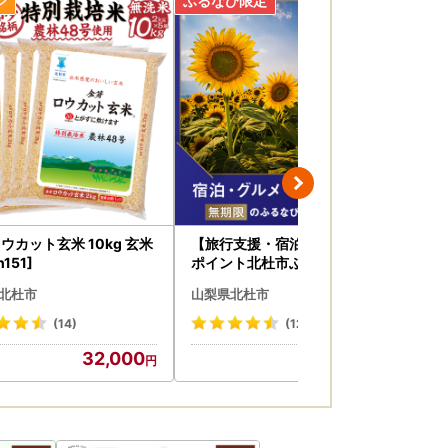
ために、
ウカット玄米 10kg 玄米
【旅行支援・宿泊無期限】旅行
【
h151]
ポイント北杜市ふるなびトラベ
コ 
ルポイント
]
北杜市
山梨県北杜市
山
(14)
(12)
譲渡・提供することはございません。
32,000
10,000
展するふるさと納税関連イベント情報の提供、
いただく場合がございます。