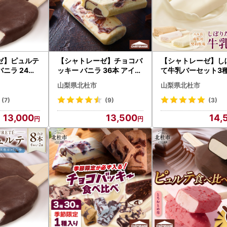
ゼ】ピュルテ
【シャトレーゼ】チョコバ
【シャトレーゼ】し
ニラ 24本
ッキー バニラ 36本 アイス
て牛乳バーセット3種
クリーム 濃
アイス [h028]
入 アイス アイスク
山梨県北杜市
山梨県北杜市
スイーツ チョ
ム [h028]
すめ 人気 お
(7)
(9)
(3)
市 [h028]
13,000
13,500
14,