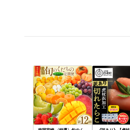
南国宮崎 〈特選〉旬のく
《訳あり》【虎杖