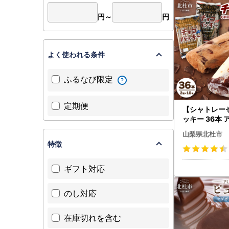
円～
円
よく使われる条件
ふるなび限定
定期便
【シャトレー
ッキー 36本 
[h028]
山梨県北杜市
特徴
ギフト対応
のし対応
在庫切れを含む