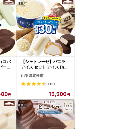
ョコバ
【シャトレーゼ】バニラ
バー5
アイス セット アイス [h02
8]
山梨県北杜市
(15)
500
15,500