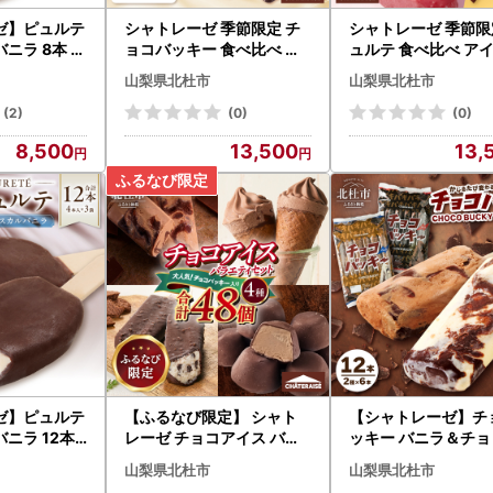
ゼ】ピュルテ
シャトレーゼ 季節限定 チ
シャトレーゼ 季節限
ニラ 8本 ア
ョコバッキー 食べ比べ ア
ュルテ 食べ比べ アイ
028]
イス 3種 30本 [h367]
種 24本 [h367]
山梨県北杜市
山梨県北杜市
(2)
(0)
(0)
8,500
13,500
13,
ゼ】ピュルテ
【ふるなび限定】 シャト
【シャトレーゼ】チ
ニラ 12本
レーゼ チョコアイス バラ
ッキー バニラ＆チョコ
クリーム 濃
エティセット チョコ アイ
本 アイス アイス [h0
山梨県北杜市
山梨県北杜市
スイーツ チョ
ス FN-Limited-SP [h367]