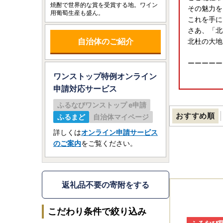
焼酎で世界的な賞を受賞する地。ワイン
その魅力を
用葡萄生産も盛ん。
これを手に
さあ、「北
自治体のご紹介
北杜の大地
ーーーーー
ワンストップ特例オンライン
申請
対応サービス
＼マイナン
ふるなびワンストップ e申請
リニューア
おすすめ順
ふるまど
自治体マイページ
「ふるまど
詳しくは
オンライン申請サービス
のご案内
をご覧ください。
「IAM＜
※パソコン
個人認証を
返礼品不要の寄附をする
※従来通り
こだわり条件で絞り込み
詳しくはこ