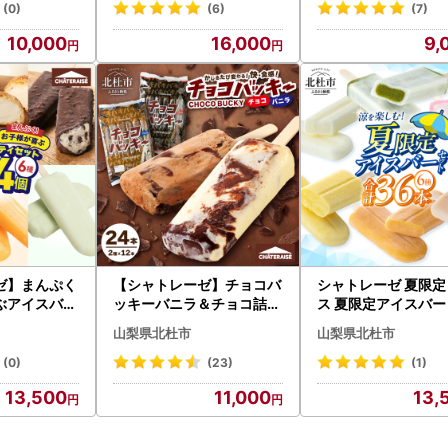
すめ 人気 お
(0)
(6)
(7)
市 [h028]
10,000
16,000
9,
ゼ】まんぷく
【シャトレーゼ】チョコバ
シャトレーゼ 夏限定
ぶアイスバラ
ッキーバニラ＆チョコ詰合
ス 夏限定アイスバー 
 アイスクリ
せ24本入 アイス アイスク
6本 [h367]
山梨県北杜市
山梨県北杜市
 [h028]
リーム [h028]
(0)
(23)
(1)
13,500
11,000
13,