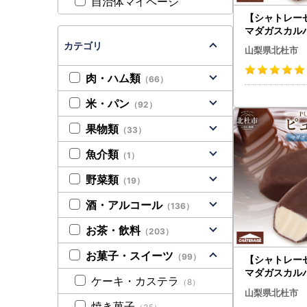
自治体マイページ
【シャトレー
マダガスカルバ
イス アイス [h
カテゴリ
山梨県北杜市
肉・ハム類
（66）
米・パン
（92）
果物類
（33）
魚介類
（1）
野菜類
（19）
酒・アルコール
（136）
お茶・飲料
（203）
お菓子・スイーツ
（99）
【シャトレー
マダガスカルバ
ケーキ・カステラ
（8）
アイス アイス
山梨県北杜市
厚 デザート 
焼き菓子