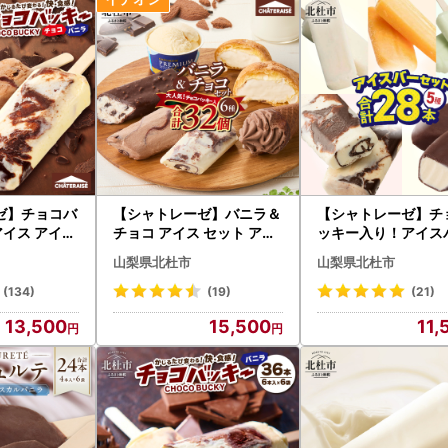
ゼ】チョコバ
【シャトレーゼ】バニラ＆
【シャトレーゼ】チ
アイス アイス
チョコ アイス セット アイ
ッキー入り！アイス
ス [h028]
種セット [h367]
山梨県北杜市
山梨県北杜市
(134)
(19)
(21)
13,500
15,500
11,