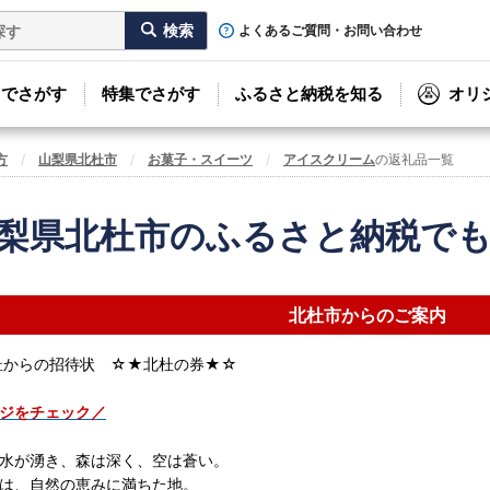
よくあるご質問・お問い合わせ
リでさがす
特集でさがす
ふるさと納税を知る
オリ
方
山梨県北杜市
お菓子・スイーツ
アイスクリーム
の返礼品一覧
梨県北杜市のふるさと納税で
北杜市からのご案内
杜からの招待状 ☆★北杜の券★☆
ジをチェック／
水が湧き、森は深く、空は蒼い。
は、自然の恵みに満ちた地。