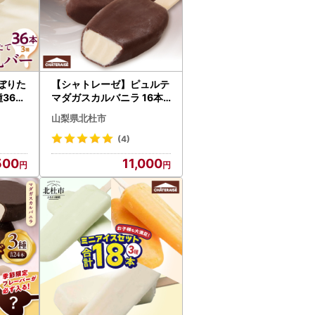
ぼりた
【シャトレーゼ】ピュルテ
36本
マダガスカルバニラ 16本
リー
アイス アイスクリーム 濃
山梨県北杜市
厚 デザート スイーツ チョ
コレート おすすめ 人気 お
(4)
やつ 山梨県 北杜市 [h028]
500
11,000