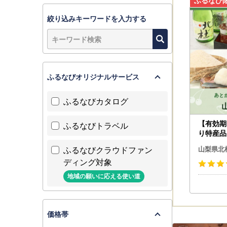
-----------
絞り込みキーワードを入力する
＼マイナン
北杜市にご
スマホのみ
ふるなびオリジナルサービス
詳しくは
こ
ふるなびカタログ
※従来通り
【有効期
ふるなびトラベル
り特産品
-----------
市カタロ
ふるなびクラウドファン
【個人情報
山梨県北
ディング対象
・寄附者様
地域の願いに応える使い道
・商品の発
北杜市のふ
・また、上
価格帯