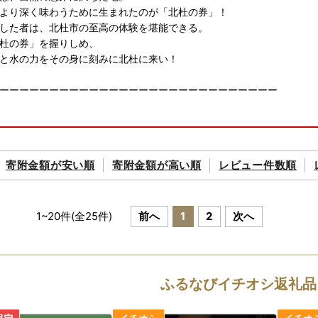
より深く味わうために生まれたのが「北杜の券」！
した者は、北杜市の至高の体験を堪能できる。
杜の券」を握りしめ、
と水の力をその身に刻みに北杜に来い！
ーーーーーーーーーーーーーーーーーーーーーーーーーーーー
バーカードをお持ちの方へ朗報／第二弾！！
ルされた「ふるまど」のご紹介です！
寄附金額が
安い順
寄附金額が
高い順
レビュー件数順
」を使えば、スマホやパソコンで複数自治体の管理やワンストップ特例
アイアム＞」と併用して使用するとスマホでワンストップ特例申請が完結
1
~
20
件(全
25
件)
前へ
1
2
次へ
を利用する場合でも「ふるまど」は利用できますが、
行う際に「IAM＜アイアム＞」スマートフォンアプリが必要になります
の「書類郵送による申請」も引き続き利用可能です。
ふるなびイチオシ返礼品
ちら