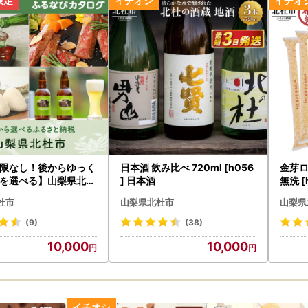
-------------------------------------------------------------------------
バーカードをお持ちの方へ／
寄附をいただいた皆様のワンストップ特例申請手続きの負担を軽減する
で申請を完結できるアプリ「IAM(アイアム)」が登場しました！
ちら
をご覧ください。
の申請手続き「書類郵送による申請」も引き続きご利用可能です。
限なし！後からゆっく
日本酒 飲み比べ 720ml [h056
金芽ロ
を選べる】山梨県北杜
] 日本酒
無洗 [
-------------------------------------------------------------------------
グポイント
案内】
杜市
山梨県北杜市
山梨県
(9)
(38)
からいただいた個人情報は責任をもって安全に蓄積・保管し、第三者に
10,000
10,000
送とご連絡、いただいたふるさと納税に関する報告、北杜市が主催・出
るさと納税に関する情報提供のため、使用させていただきます。
記の手段としては、電子メールの配信やパンフレット等の郵送をさせて