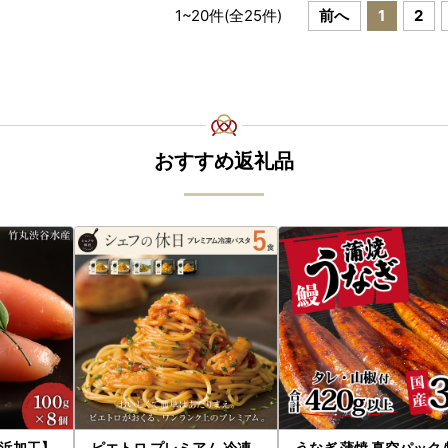
1
~
20
件(全
25
件)
前へ
1
2
おすすめ返礼品
浜加工】
ピエトロ プレミアム 冷凍
うなぎ 蒲焼 真空パック 