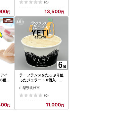
(0)
000
13,500
 アイ
ラ・フランスをたっぷり使
6種3
ったジェラート 6個入 ジ
ェラート ラ・フランス 12
山梨県北杜市
0ml 6個入 アイス フルー
ツ 西洋梨 YETI 山梨県 北杜
(0)
市 八ヶ岳 人気 岩原果樹園
500
11,000
バレンタイン チョコ以外
ホワイトデー お返し [h03
9]