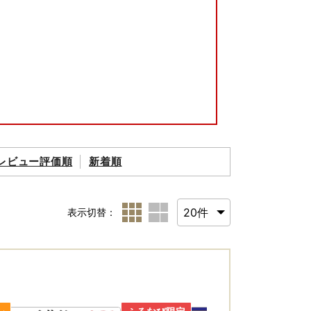
レビュー評価順
新着順
申請が可能。
！
表示切替：
。