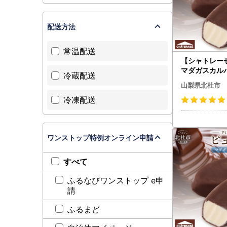
配送方法
常温配送
【シャトレー
マダガスカルバ
冷蔵配送
アイス アイス
山梨県北杜市
厚 デザート 
冷凍配送
コレート おす
やつ 山梨県 北杜
ワンストップ特例オンライン申請
すべて
ふるなびワンストップ e申
請
ふるまど