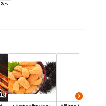
次へ
特
ムラサキウニ塩水パック7
泉州タオル 総パイル 白タ