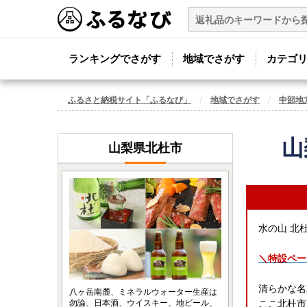
ランキングでさがす
地域でさがす
カテゴ
ふるさと納税サイト「ふるなび」
地域でさがす
中部地
山
山梨県北杜市
水の山 北
＼特設ペー
清らかな名
八ヶ岳南麓、ミネラルウォーター生産は
勿論、日本酒、ウイスキー、地ビール、
ここ北杜市