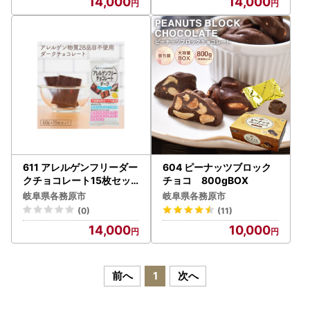
14,000
14,000
611 アレルゲンフリーダー
604 ピーナッツブロック
クチョコレート15枚セッ
チョコ 800gBOX
ト
岐阜県各務原市
岐阜県各務原市
(0)
(11)
14,000
10,000
前へ
1
次へ