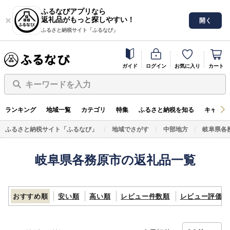
ふるなびアプリなら
返礼品がもっと探しやすい！
開く
ふるさと納税サイト「ふるなび」
ガイド
ログイン
お気に入り
カート
キーワードを入力
ランキング
地域一覧
カテゴリ
特集
ふるさと納税を知る
キャンペ
ふるさと納税サイト「ふるなび」
地域でさがす
中部地方
岐阜県各
岐阜県各務原市の返礼品一覧
おすすめ順
安い順
高い順
レビュー件数順
レビュー評価順