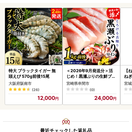
特大 ブラックタイガー 無
＜2026年9月発送分＞活
【
頭えび 570g前後15尾
じめ！黒瀬ぶりの生鮮ブリ
ねぎ
ロイン2節（1.0kg前後）_
大阪府阪南市
宮崎県串間市
宮城
K001-012-2609
(26)
(0)
12,000
24,000
最近チェックした返礼品