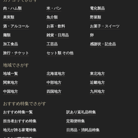
肉・ハム類
米・パン
電化製品
果実類
魚介類
野菜類
酒・アルコール
お茶・飲料
お菓子・スイーツ
麺類
雑貨・日用品
卵
加工食品
工芸品
感謝状・記念品
旅行・チケット
セット類 その他
地域でさがす
地域一覧
北海道地方
東北地方
関東地方
中部地方
近畿地方
中国地方
四国地方
九州地方
おすすめ特集でさがす
おすすめ特集一覧
訳あり返礼品特集
担当者おすすめ特集
定期便特集
地元が誇る家電特集
日用品・消耗品特集