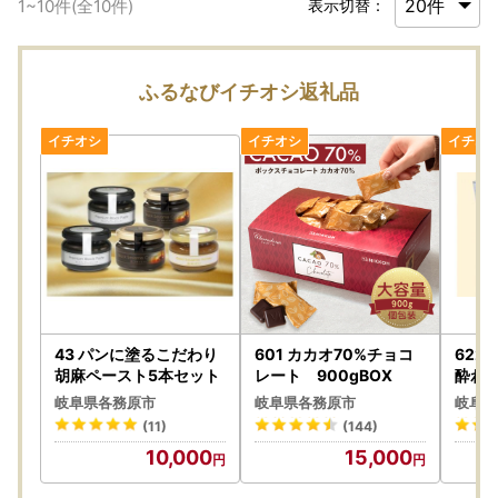
1
~
10
件(全
10
件)
表示切替：
ふるなびイチオシ返礼品
43 パンに塗るこだわり
601 カカオ70%チョコ
622
胡麻ペースト5本セット
レート 900gBOX
酔わな
50M
岐阜県各務原市
岐阜県各務原市
岐阜県
(11)
(144)
10,000
15,000