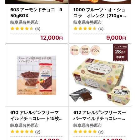
603 アーモンドチョコ 9
1000 フルーツ・オ・ショ
50gBOX
コラ オレンジ（210g×2
袋）
岐阜県各務原市
岐阜県各務原市
(6)
(6)
12,000
9,000
610 アレルゲンフリーマ
612 アレルゲンフリースー
イルドチョコレート15枚
パーマイルドチョコレート
セット
ＢＯＸ
岐阜県各務原市
岐阜県各務原市
(2)
(2)