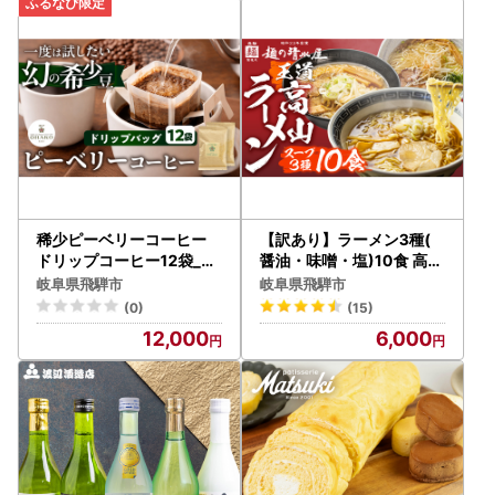
稀少ピーベリーコーヒー
【訳あり】ラーメン3種(
ドリップコーヒー12袋_Q2
醤油・味噌・塩)10食 高山
808
ラーメン 中華そば ご当地
岐阜県飛騨市
岐阜県飛騨市
グルメ お試しセット 常温
(0)
(15)
保存 お手軽 簡易包装[AL0
12,000
6,000
21] 飛騨市