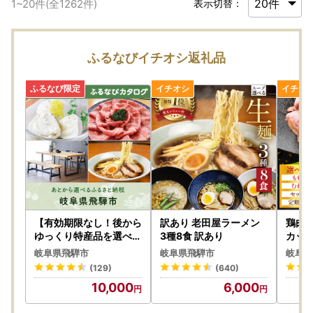
1
~
20
件(全
1262
件)
表示切替：
ふるなびイチオシ返礼品
【有効期限なし！後から
訳あり 老田屋ラーメン
鶏肉 
ゆっくり特産品を選べる
3種8食 訳あり
カット
】岐阜県飛騨市カタログ
[DK0
岐阜県飛騨市
岐阜県飛騨市
岐阜県
ポイント
(129)
(640)
10,000
6,000