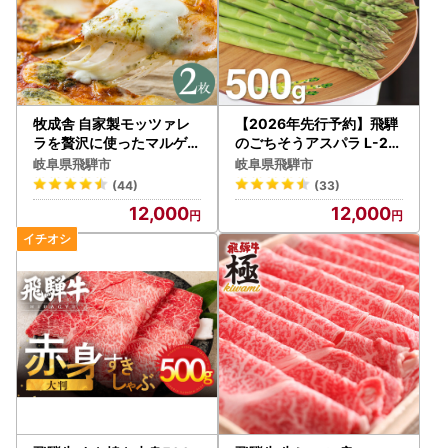
牧成舎 自家製モッツァレ
【2026年先行予約】飛騨
ラを贅沢に使ったマルゲリ
のごちそうアスパラ L-2L
ータピザ 直径24cm ピザ2
サイズ 500g アスパラガ
岐阜県飛騨市
岐阜県飛騨市
枚セット [AI060]
ス syun77
(44)
(33)
12,000
12,000