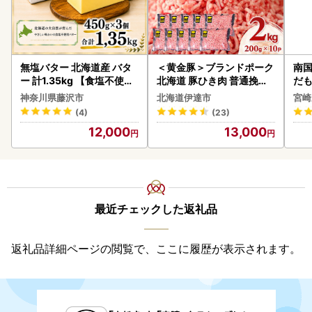
無塩バター 北海道産 バタ
＜黄金豚＞ブランドポーク
南国
ー 計1.35kg 【食塩不使用
北海道 豚ひき肉 普通挽き
だも
】
200g 10パック 計2kg
ス【
神奈川県藤沢市
北海道伊達市
宮崎
(4)
(23)
12,000
13,000
最近チェックした返礼品
返礼品詳細ページの閲覧で、ここに履歴が表示されます。