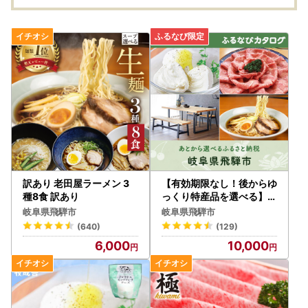
訳あり 老田屋ラーメン 3
【有効期限なし！後からゆ
種8食 訳あり
っくり特産品を選べる】岐
阜県飛騨市カタログポイン
岐阜県飛騨市
岐阜県飛騨市
ト
(640)
(129)
6,000
10,000