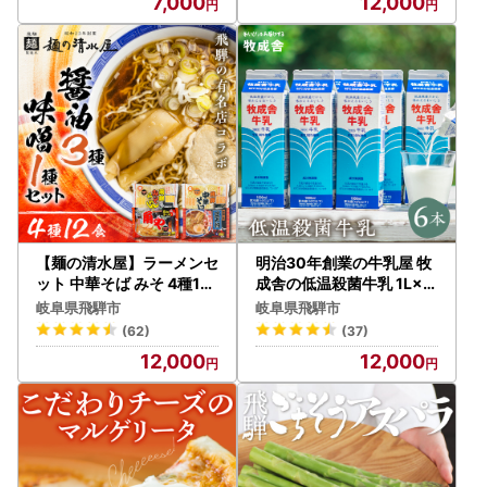
7,000
12,000
【麺の清水屋】ラーメンセ
明治30年創業の牛乳屋 牧
ット 中華そば みそ 4種12
成舎の低温殺菌牛乳 1L×6
食 ラーメン
本[AI002]
岐阜県飛騨市
岐阜県飛騨市
(62)
(37)
12,000
12,000