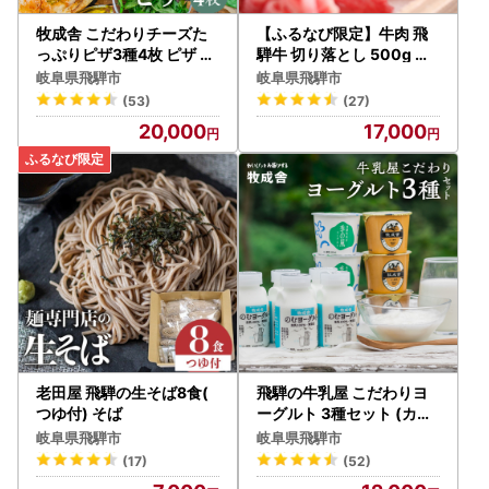
牧成舎 こだわりチーズた
【ふるなび限定】牛肉 飛
っぷりピザ3種4枚 ピザ 冷
騨牛 切り落とし 500g 牛
凍 マルゲリータ 飛騨市[AI
肉 FN-Limited-SP
岐阜県飛騨市
岐阜県飛騨市
055]
(53)
(27)
20,000
17,000
老田屋 飛騨の生そば8食(
飛騨の牛乳屋 こだわりヨ
つゆ付) そば
ーグルト 3種セット (カッ
プ/のむヨーグルト) [AI03
岐阜県飛騨市
岐阜県飛騨市
9]
(17)
(52)