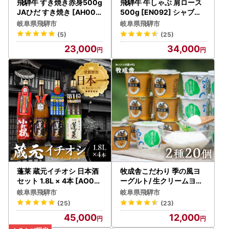
飛騨牛 すき焼き赤身500g
飛騨牛 牛しゃぶ 肩ロース
JAひだ すき焼き [AH006
500g [EN092] シャブシ
]
ャブ
岐阜県飛騨市
岐阜県飛騨市
(5)
(25)
23,000
34,000
蓬莱 蔵元イチオシ 日本酒
牧成舎こだわり 季の風ヨ
セット 1.8L × 4本 [AO00
ーグルト/ 生クリームヨー
3]
グルト 計20個 [AI004]
岐阜県飛騨市
岐阜県飛騨市
(25)
(23)
45,000
12,000