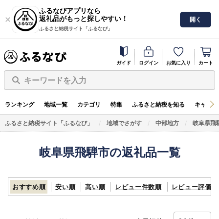
ふるなびアプリなら
返礼品がもっと探しやすい！
開く
ふるさと納税サイト「ふるなび」
ガイド
ログイン
お気に入り
カート
キーワードを入力
ランキング
地域一覧
カテゴリ
特集
ふるさと納税を知る
キャンペ
ふるさと納税サイト「ふるなび」
地域でさがす
中部地方
岐阜県飛
岐阜県飛騨市の返礼品一覧
おすすめ順
安い順
高い順
レビュー件数順
レビュー評価順