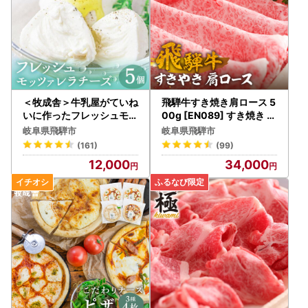
＜牧成舎＞牛乳屋がていね
飛騨牛すき焼き肩ロース 5
いに作ったフレッシュモッ
00g [EN089] すき焼き 牛
ツァレラチーズ5個 モッツ
肉
岐阜県飛騨市
岐阜県飛騨市
ァレラチーズ 飛騨市[AI04
(161)
(99)
8VC13]
12,000
34,000