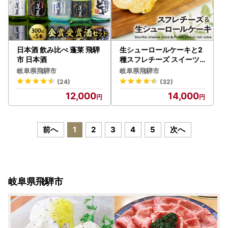
日本酒 飲み比べ 蓬莱 飛騨
生シューロールケーキと2
市 日本酒
種スフレチーズ スイーツ
Q2224 スイーツ
岐阜県飛騨市
岐阜県飛騨市
(24)
(32)
12,000
14,000
前へ
1
2
3
4
5
次へ
岐阜県飛騨市