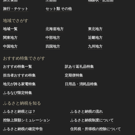
旅行・チケット
セット類 その他
地域でさがす
地域一覧
北海道地方
東北地方
関東地方
中部地方
近畿地方
中国地方
四国地方
九州地方
おすすめ特集でさがす
おすすめ特集一覧
訳あり返礼品特集
担当者おすすめ特集
定期便特集
地元が誇る家電特集
日用品・消耗品特集
ふるなび限定特集
ふるさと納税を知る
ふるさと納税とは？
ふるさと納税の流れ
控除上限額シミュレーション
ふるさと納税制度について
ふるさと納税の確定申告
住民税・所得税の控除について