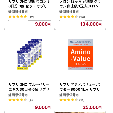
サプリ DHC 濃縮 ウコン 3
メロン 12ヶ月 定期便 クラ
0日分 3個 セット サプリ
ウン 白上級 1玉入 メロン
静岡県袋井市
静岡県袋井市
(12)
(14)
9,000
134,000
サプリ DHC ブルーベリー
サプリ アミノバリュー パ
エキス 30日分 6個 サプリ
ウダー 8000 1L用 サプリ
静岡県袋井市
静岡県袋井市
(9)
(11)
19,000
25,000