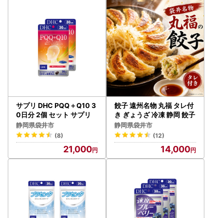
サプリ DHC PQQ＋Q10 3
餃子 遠州名物 丸福 タレ付
0日分 2個 セット サプリ
き ぎょうざ 冷凍 静岡 餃子
静岡県袋井市
静岡県袋井市
(8)
(12)
21,000
14,000