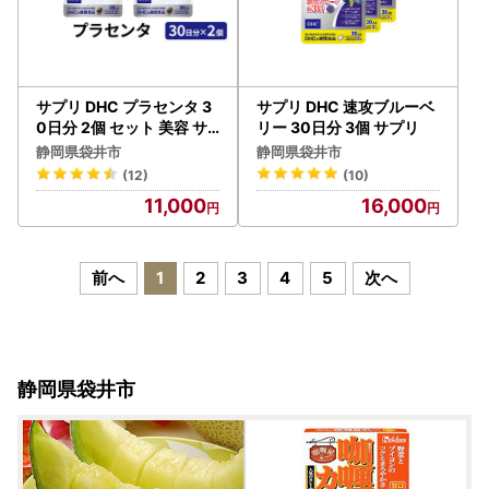
サプリ DHC プラセンタ 3
サプリ DHC 速攻ブルーベ
0日分 2個 セット 美容 サ
リー 30日分 3個 サプリ
プリ
静岡県袋井市
静岡県袋井市
(12)
(10)
11,000
16,000
前へ
1
2
3
4
5
次へ
静岡県袋井市