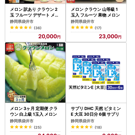
メロン 訳あり クラウン 2
メロン クラウン 山等級 1
玉 フルーツ デザート メロ
玉入 フルーツ 果物 メロン
ン
静岡県袋井市
静岡県袋井市
(36)
(17)
20,000
23,000
メロン 3ヶ月 定期便 クラ
サプリ DHC 天然 ビタミン
ウン 白上級 1玉入 メロン
E 大豆 30日分 6個 サプリ
静岡県袋井市
静岡県袋井市
(25)
(18)