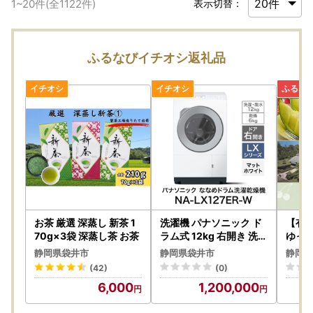
1
~
20
件(全
1122
件)
表示切替：
ふるなびイチオシ返礼品
お茶 厳選 深蒸し 新茶 1
洗濯機 パナソニック ド
【有
70g×3袋 深蒸し茶 お茶
ラム式 12kg 右開き 洗濯
ゆっ
機
】静
静岡県袋井市
静岡県袋井市
静岡県
ポイ
(42)
(0)
6,000
1,200,000