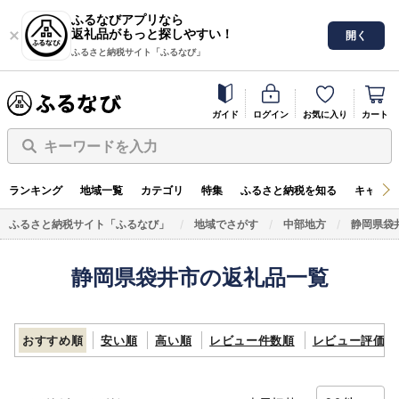
ふるなびアプリなら
返礼品がもっと探しやすい！
開く
ふるさと納税サイト「ふるなび」
ガイド
ログイン
お気に入り
カート
キーワードを入力
ランキング
地域一覧
カテゴリ
特集
ふるさと納税を知る
キャンペ
ふるさと納税サイト「ふるなび」
地域でさがす
中部地方
静岡県袋
静岡県袋井市の返礼品一覧
おすすめ順
安い順
高い順
レビュー件数順
レビュー評価順