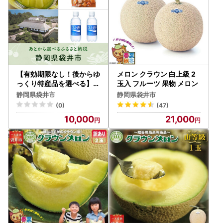
【有効期限なし！後からゆ
メロン クラウン 白上級 2
っくり特産品を選べる】静
玉入 フルーツ 果物 メロン
岡県袋井市カタログポイン
静岡県袋井市
静岡県袋井市
ト
(0)
(47)
10,000
21,000