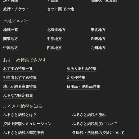
旅行・チケット
セット類 その他
地域でさがす
地域一覧
北海道地方
東北地方
関東地方
中部地方
近畿地方
中国地方
四国地方
九州地方
おすすめ特集でさがす
おすすめ特集一覧
訳あり返礼品特集
担当者おすすめ特集
定期便特集
地元が誇る家電特集
日用品・消耗品特集
ふるなび限定特集
ふるさと納税を知る
ふるさと納税とは？
ふるさと納税の流れ
控除上限額シミュレーション
ふるさと納税制度について
ふるさと納税の確定申告
住民税・所得税の控除について