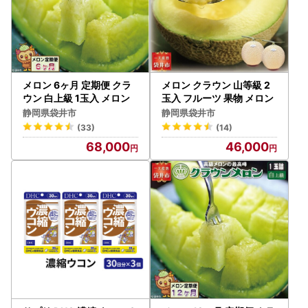
メロン 6ヶ月 定期便 クラ
メロン クラウン 山等級 2
ウン 白上級 1玉入 メロン
玉入 フルーツ 果物 メロン
静岡県袋井市
静岡県袋井市
(33)
(14)
68,000
46,000