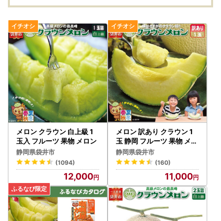
メロン クラウン 白上級 1
メロン 訳あり クラウン 1
玉入 フルーツ 果物 メロン
玉 静岡 フルーツ 果物 メロ
ン
静岡県袋井市
静岡県袋井市
(1094)
(160)
12,000
11,000