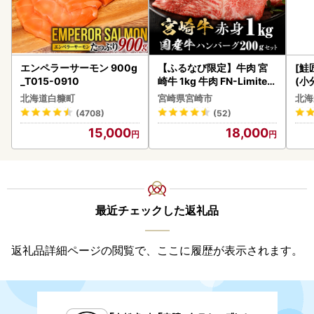
エンペラーサーモン 900g
【ふるなび限定】牛肉 宮
[鮭
_T015-0910
崎牛 1kg 牛肉 FN-Limited
(小
-VO
5
北海道白糠町
宮崎県宮崎市
北海
(4708)
(52)
15,000
18,000
最近チェックした返礼品
返礼品詳細ページの閲覧で、ここに履歴が表示されます。