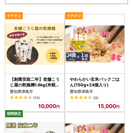
【創業安政二年】老舗こう
やわらかい玄米パックごは
じ屋の乾燥麹1.6kg(米糀8
ん(150g×24個入り)
袋)
愛知県津島市
愛知県津島市
(11)
(3)
10,000
15,000