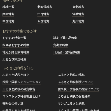
地域一覧
北海道地方
東北地方
関東地方
中部地方
近畿地方
中国地方
四国地方
九州地方
おすすめ特集でさがす
おすすめ特集一覧
訳あり返礼品特集
担当者おすすめ特集
定期便特集
地元が誇る家電特集
日用品・消耗品特集
ふるなび限定特集
ふるさと納税を知る
ふるさと納税とは？
ふるさと納税の流れ
控除上限額シミュレーション
ふるさと納税制度について
ふるさと納税の確定申告
住民税・所得税の控除について
ワンストップ特例制度とは？
ふるさと納税のお礼特典
寄附金の使い道
マンガふるさと納税
企業版ふるさと納税とは
よくあるご質問・お問い合わせ