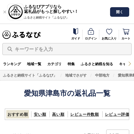
ふるなびアプリなら
返礼品がもっと探しやすい！
開く
ふるさと納税サイト「ふるなび」
ガイド
ログイン
お気に入り
カート
キーワードを入力
ランキング
地域一覧
カテゴリ
特集
ふるさと納税を知る
キャンペ
ふるさと納税サイト「ふるなび」
地域でさがす
中部地方
愛知県津
愛知県津島市の返礼品一覧
おすすめ順
安い順
高い順
レビュー件数順
レビュー評価順