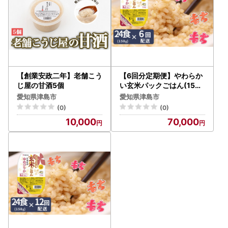
【創業安政二年】老舗こう
【6回分定期便】やわらか
じ屋の甘酒5個
い玄米パックごはん(150g
×24個入り×6回配送)
愛知県津島市
愛知県津島市
(0)
(0)
10,000
70,000