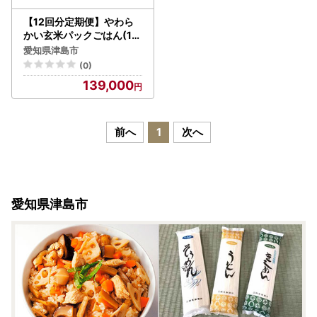
【12回分定期便】やわら
かい玄米パックごはん(15
0g×24個入り×12回配送)
愛知県津島市
(0)
139,000
前へ
1
次へ
愛知県津島市