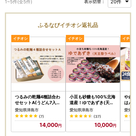
1
~
5
件(全
5
件)
表示切替：
ふるなびイチオシ返礼品
つるみの乾麺4種詰合わ
小豆も砂糖も100%北海
やわ
せセットA(うどん7入、
道産！ゆであずき(天王
はん(
そうめん7入、きしめん
祭ラベル)10缶セット
愛知県津島市
愛知県津島市
愛知県
7入、ひやむぎ7入)
(7)
(37)
14,000
10,000