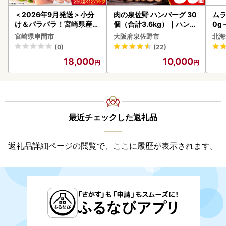
＜2026年9月発送＞小分
肉の泉佐野 ハンバーグ 30
ムラ
け＆パラパラ！宮崎県産鶏
個（合計3.6kg）｜ハンバ
0g
ももカット合計3kg_K043
ーグ 訳あり 黒毛和牛×なに
宮崎県串間市
大阪府泉佐野市
北海
-009-2609
わポーク
(0)
(22)
18,000
10,000
最近チェックした返礼品
返礼品詳細ページの閲覧で、ここに履歴が表示されます。