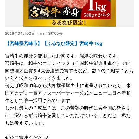
2026年04月03日（金）18時00分
【宮崎県宮崎市】【ふるなび限定】宮崎牛 1kg
宮崎牛の赤身を使用したお肉です。濃厚な味わいです。
宮崎牛は、和牛のオリンピック（全国和牛能力共進会）で内
閣総理大臣賞を4大会連続受賞するなど、数々の＂勲章＂とも
いえる栄誉を授かってきました。
例えば昭和61年から大相撲優勝力士に進呈されていたり、米
国アカデミー賞アフターパーティー公式メニューに日本産和
牛として唯一採用されています。
しかし最大の＂勲章＂は、この苦難の時代にも全国の皆さま
に、変わらず宮崎牛を愛していただけていることだと、私た
ちは考えています。
ぜひご賞味ください!