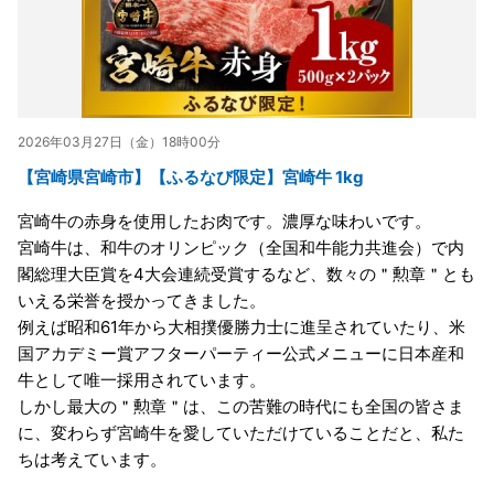
2026年03月27日（金）18時00分
【宮崎県宮崎市】【ふるなび限定】宮崎牛 1kg
宮崎牛の赤身を使用したお肉です。濃厚な味わいです。
宮崎牛は、和牛のオリンピック（全国和牛能力共進会）で内
閣総理大臣賞を4大会連続受賞するなど、数々の＂勲章＂とも
いえる栄誉を授かってきました。
例えば昭和61年から大相撲優勝力士に進呈されていたり、米
国アカデミー賞アフターパーティー公式メニューに日本産和
牛として唯一採用されています。
しかし最大の＂勲章＂は、この苦難の時代にも全国の皆さま
に、変わらず宮崎牛を愛していただけていることだと、私た
ちは考えています。