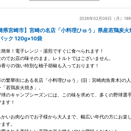
2026年02月09日（月）18
崎県宮崎市】宮崎の名店「小料理ひゅう」県産若鶏炭火
ック 120g×10袋
は簡単！電子レンジ・湯煎ですぐに食べられます！
なのでお店の味そのまま。レトルトではございません。
の香りの強い特別な柚子胡椒も入っております！
市の繁華街にある名店「小料理ひゅう」(旧：宮崎肉魚青木)の
ー「若鶏炭火焼き」。
野球のキャンプシーズンには、この味を求めて、多くの野球選
びます！
らかいお肉なのでお子様から大人まで、幅広い年代の方にお楽
けます。