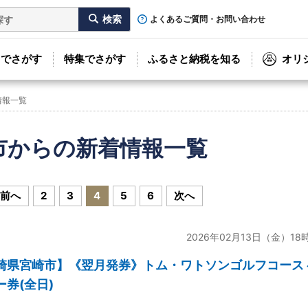
よくあるご質問・お問い合わせ
リでさがす
特集でさがす
ふるさと納税を知る
オリ
情報一覧
市からの新着情報一覧
前へ
2
3
4
5
6
次へ
2026年02月13日（金）18
崎県宮崎市】《翌月発券》トム・ワトソンゴルフコース 
ー券(全日)