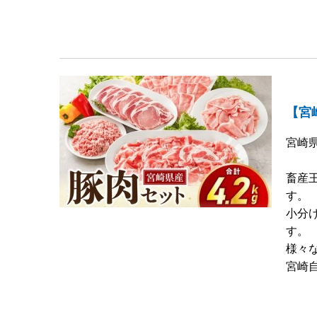
【宮
宮崎
畜産
す。
小分
す。
様々
宮崎