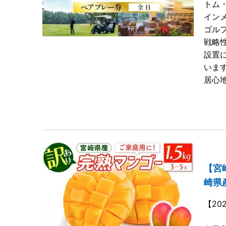
トム
イン
ゴル
戦略
設置
いま
居心
【宮
崎県産
【20