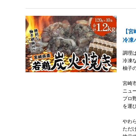
【宮
冷凍パ
調理
冷凍
柚子
宮崎
ニュ
プロ
を運
やわ
ただ