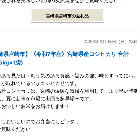
で愛される美味しい若鶏の炭火焼をぜひご賞味ください！
宮崎県宮崎市の返礼品
2026年02月08日（日）18
崎県宮崎市】《令和7年産》宮崎県産コシヒカリ 合計
5kg×1袋)
のある見た目・粘り気のある食感・旨みの強い味とすべてにお
スが取れているのがコシヒカリです。
県産コシヒカリは、宮崎の温暖な気候を利用して、より早い時
れ、夏に新米が市場に出回る超早場米です。
もおいしいお米をお届けします！
てもおいしいのでお弁当にもピッタリ！
ご賞味ください！