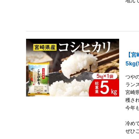
地元
【宮
5kg(
つや
ラン
宮崎
穫さ
今年
冷め
ぜひ