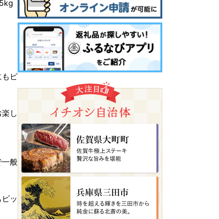
kg
にもピ
お楽し
で一般
もピッ