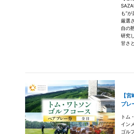
SA
も”
厳選
自の
研究
甘さ
【宮
プレ
トム
イン
ゴル