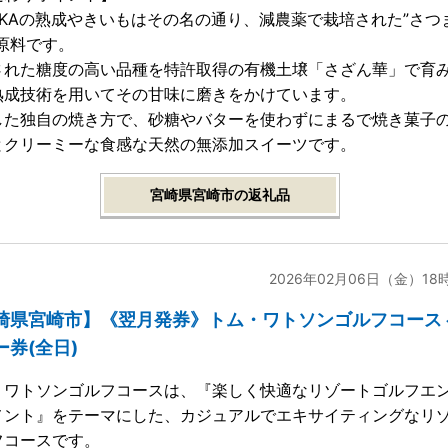
ZAKAの熟成やきいもはその名の通り、減農薬で栽培された”さつ
が原料です。
された糖度の高い品種を特許取得の有機土壌「さざん華」で育
熟成技術を用いてその甘味に磨きをかけています。
した独自の焼き方で、砂糖やバターを使わずにまるで焼き菓子
とクリーミーな食感な天然の無添加スイーツです。
宮崎県宮崎市の返礼品
2026年02月06日（金）18
崎県宮崎市】《翌月発券》トム・ワトソンゴルフコース 
ー券(全日)
・ワトソンゴルフコースは、『楽しく快適なリゾートゴルフエ
メント』をテーマにした、カジュアルでエキサイティングなリ
フコースです。