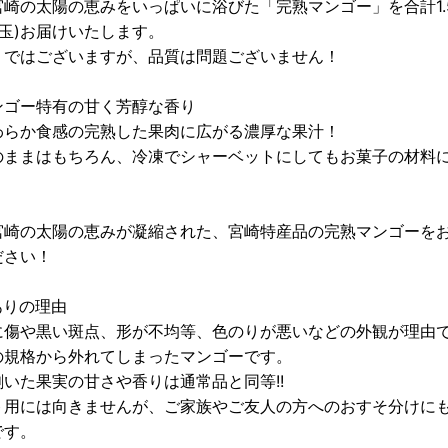
宮崎の太陽の恵みをいっぱいに浴びた「完熟マンゴー」を合計1.5
5玉)お届けいたします。
りではございますが、品質は問題ございません！
ンゴー特有の甘く芳醇な香り
わらか食感の完熟した果肉に広がる濃厚な果汁！
のままはもちろん、冷凍でシャーベットにしてもお菓子の材料
リ
宮崎の太陽の恵みが凝縮された、宮崎特産品の完熟マンゴーを
ださい！
ありの理由
に傷や黒い斑点、形が不均等、色のりが悪いなどの外観が理由
の規格から外れてしまったマンゴーです。
剥いた果実の甘さや香りは通常品と同等!!
ト用には向きませんが、ご家族やご友人の方へのおすそ分けに
です。