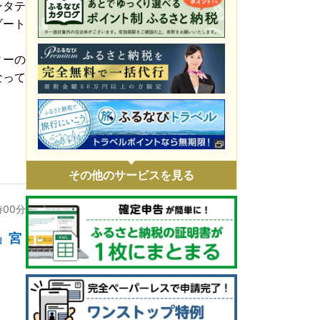
ンタテ
令和8年4月火災 災害支援
ゾート
令和8年1月豪雪 災害支援
ィーの
令和7年11月火災 災害支援
なって
令和7年9・10月台風・豪雨 災害支援
令和7年 埼玉県白岡市役所火災に伴う支
援
令和7年1・2月豪雪 災害支援
その他のサービスを見る
令和6年9月能登豪雨 災害支援
時00分
令和6年能登半島地震 災害支援
」宮
ウクライナ情勢による人道支援