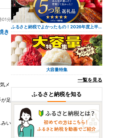
時01分
ふるさと納税でよかったもの！2026年度上半期 レビュー5つ星返礼品
焼き
大容量特集
一覧を見る
人気メ
ふるさと納税を知る
手が足
しみい