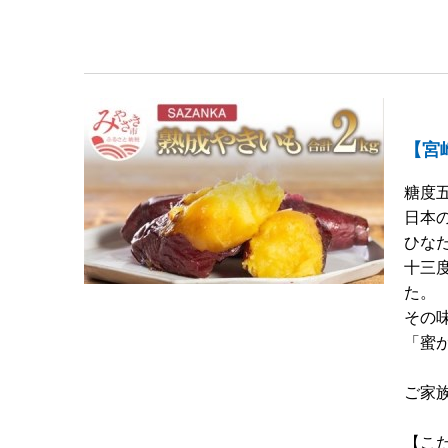
【宮崎
糖度
日本
ひな
十三
た。
その
「蜜
ご家
【こ