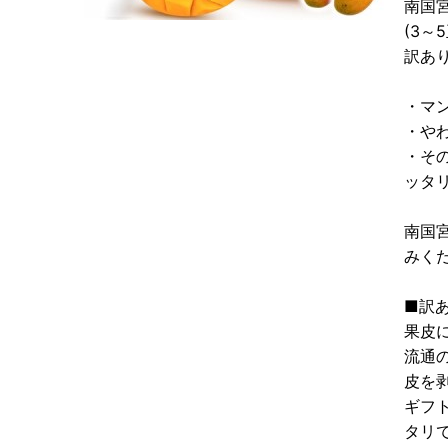
南国
(3～
訳あ
・マ
・や
・そ
ッタ
南国
みく
■訳
果皮
流通
皮を
ギフ
タリ