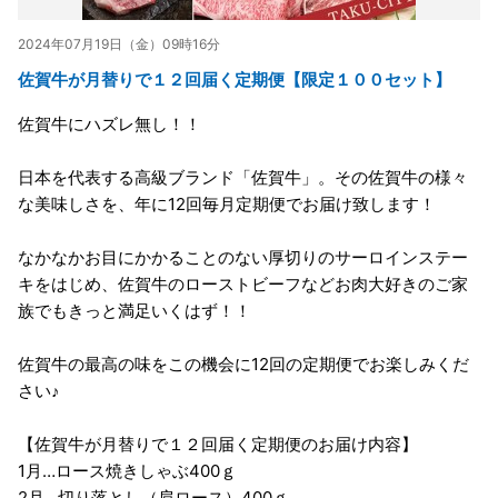
2024年07月19日（金）09時16分
佐賀牛が月替りで１２回届く定期便【限定１００セット】
佐賀牛にハズレ無し！！
日本を代表する高級ブランド「佐賀牛」。その佐賀牛の様々
な美味しさを、年に12回毎月定期便でお届け致します！
なかなかお目にかかることのない厚切りのサーロインステー
キをはじめ、佐賀牛のローストビーフなどお肉大好きのご家
族でもきっと満足いくはず！！
佐賀牛の最高の味をこの機会に12回の定期便でお楽しみくだ
さい♪
【佐賀牛が月替りで１２回届く定期便のお届け内容】
1月…ロース焼きしゃぶ400ｇ
2月…切り落とし（肩ロース）400ｇ