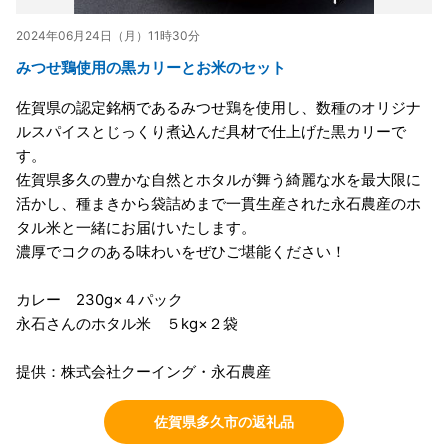
2024年06月24日（月）11時30分
みつせ鶏使用の黒カリーとお米のセット
佐賀県の認定銘柄であるみつせ鶏を使用し、数種のオリジナ
ルスパイスとじっくり煮込んだ具材で仕上げた黒カリーで
す。
佐賀県多久の豊かな自然とホタルが舞う綺麗な水を最大限に
活かし、種まきから袋詰めまで一貫生産された永石農産のホ
タル米と一緒にお届けいたします。
濃厚でコクのある味わいをぜひご堪能ください！
カレー 230g×４パック
永石さんのホタル米 ５kg×２袋
提供：株式会社クーイング・永石農産
佐賀県多久市の返礼品