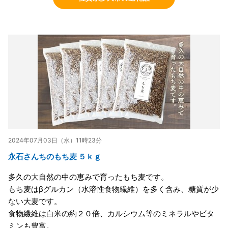
2024年07月03日（水）11時23分
永石さんちのもち麦 ５ｋｇ
多久の大自然の中の恵みで育ったもち麦です。
もち麦はβグルカン（水溶性食物繊維）を多く含み、糖質が少
ない大麦です。
食物繊維は白米の約２０倍、カルシウム等のミネラルやビタ
ミンも豊富。