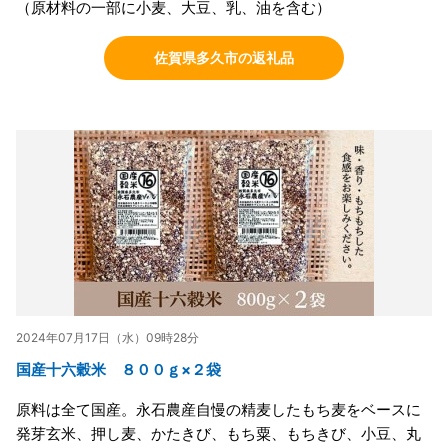
（原材料の一部に小麦、大豆、乳、油を含む）
佐賀県多久市の返礼品
2024年07月17日（水）09時28分
国産十六穀米 ８００ｇ×２袋
原料は全て国産。永石農産自慢の精麦したもち麦をベースに
発芽玄米、押し麦、かたきび、もち粟、もちきび、小豆、丸