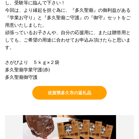
し、受験等に臨んで下さい！
今回は、より縁起を担ぐ為に、『多久聖廟』の御利益がある
『学業お守り』と『多久聖廟ご守護』の『御守』セットをご
用意いたしました。
頑張っているお子さんや、自分の応援用に、または贈答用と
しても、ご希望の用途に合わせてお申込み頂けたらと思いま
す。
さがびより ５ｋｇ×２袋
多久聖廟学業守護(赤)
多久聖廟御守護
佐賀県多久市の返礼品