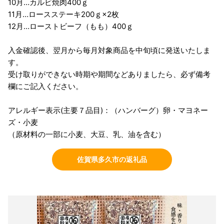
10月…カルビ焼肉400ｇ
11月…ロースステーキ200ｇ×2枚
12月…ローストビーフ（もも）400ｇ
入金確認後、翌月から毎月対象商品を中旬頃に発送いたしま
す。
受け取りができない時期や期間などありましたら、必ず備考
欄にご記入ください。
アレルギー表示(主要７品目)：（ハンバーグ）卵・マヨネー
ズ・小麦
（原材料の一部に小麦、大豆、乳、油を含む）
佐賀県多久市の返礼品