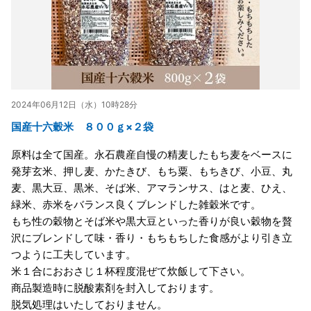
2024年06月12日（水）10時28分
国産十六穀米 ８００ｇ×２袋
原料は全て国産。永石農産自慢の精麦したもち麦をベースに
発芽玄米、押し麦、かたきび、もち粟、もちきび、小豆、丸
麦、黒大豆、黒米、そば米、アマランサス、はと麦、ひえ、
緑米、赤米をバランス良くブレンドした雑穀米です。
もち性の穀物とそば米や黒大豆といった香りが良い穀物を贅
沢にブレンドして味・香り・もちもちした食感がより引き立
つように工夫しています。
米１合におおさじ１杯程度混ぜて炊飯して下さい。
商品製造時に脱酸素剤を封入しております。
脱気処理はいたしておりません。