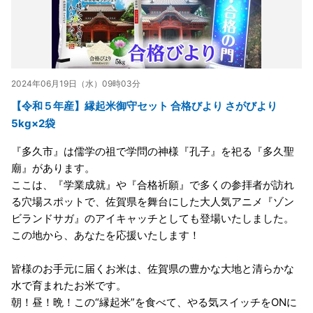
2024年06月19日（水）09時03分
【令和５年産】縁起米御守セット 合格びより さがびより
5kg×2袋
『多久市』は儒学の祖で学問の神様『孔子』を祀る『多久聖
廟』があります。
ここは、『学業成就』や『合格祈願』で多くの参拝者が訪れ
る穴場スポットで、佐賀県を舞台にした大人気アニメ『ゾン
ビランドサガ』のアイキャッチとしても登場いたしました。
この地から、あなたを応援いたします！
皆様のお手元に届くお米は、佐賀県の豊かな大地と清らかな
水で育まれたお米です。
朝！昼！晩！この“縁起米”を食べて、やる気スイッチをONに